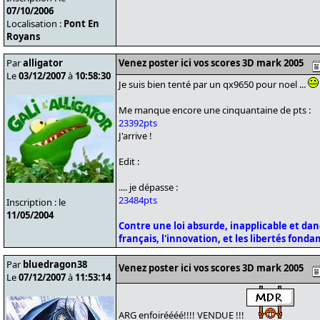
07/10/2006
Localisation :
Pont En
Royans
Par
alligator
Venez poster ici vos scores 3D mark 2005
Le
03/12/2007
à
10:58:30
Je suis bien tenté par un qx9650 pour noel ...
Me manque encore une cinquantaine de pts :
23392pts
J'arrive !
Edit :
.... je dépasse :
23484pts
Inscription : le
11/05/2004
Contre une loi absurde, inapplicable et da
français, l'innovation, et les libertés fond
Par
bluedragon38
Venez poster ici vos scores 3D mark 2005
Le
07/12/2007
à
11:53:14
ARG enfoiréééé!!!! VENDUE !!!