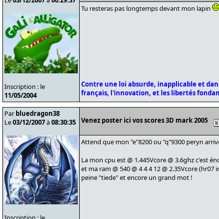
Le
03/12/2007
à
00:29:37
Tu resteras pas longtemps devant mon lapin
Contre une loi absurde, inapplicable et da
Inscription : le
français, l'innovation, et les libertés fond
11/05/2004
Par
bluedragon38
Venez poster ici vos scores 3D mark 2005
Le
03/12/2007
à
08:30:35
Attend que mon "e"8200 ou "q"9300 peryn arri
La mon cpu est @ 1.445Vcore @ 3.6ghz c'est én
et ma ram @ 540 @ 4 4 4 12 @ 2.35Vcore (hr07 ins
peine "tiede" et encore un grand mot !
Inscription : le