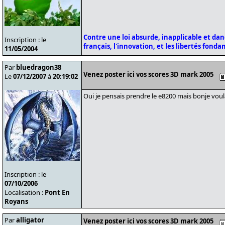
Contre une loi absurde, inapplicable et da
Inscription : le
français, l'innovation, et les libertés fond
11/05/2004
Par
bluedragon38
Venez poster ici vos scores 3D mark 2005
Le
07/12/2007
à
20:19:02
Oui je pensais prendre le e8200 mais bonje voula
Inscription : le
07/10/2006
Localisation :
Pont En
Royans
Par
alligator
Venez poster ici vos scores 3D mark 2005