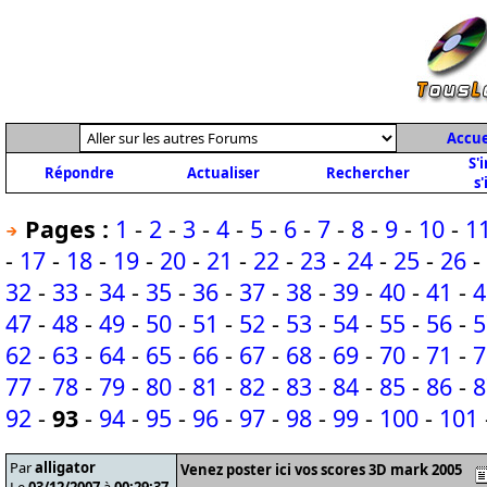
Accue
S'
Répondre
Actualiser
Rechercher
s'
Pages :
1
-
2
-
3
-
4
-
5
-
6
-
7
-
8
-
9
-
10
-
1
-
17
-
18
-
19
-
20
-
21
-
22
-
23
-
24
-
25
-
26
-
32
-
33
-
34
-
35
-
36
-
37
-
38
-
39
-
40
-
41
-
4
47
-
48
-
49
-
50
-
51
-
52
-
53
-
54
-
55
-
56
-
5
62
-
63
-
64
-
65
-
66
-
67
-
68
-
69
-
70
-
71
-
7
77
-
78
-
79
-
80
-
81
-
82
-
83
-
84
-
85
-
86
-
8
92
-
93
-
94
-
95
-
96
-
97
-
98
-
99
-
100
-
101
Par
alligator
Venez poster ici vos scores 3D mark 2005