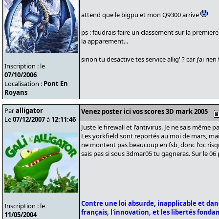
attend que le bigpu et mon Q9300 arrive
ps : faudrais faire un classement sur la premiere 
la apparement...
sinon tu desactive tes service allig' ? car j'ai r
Inscription : le
07/10/2006
Localisation :
Pont En
Royans
Par
alligator
Venez poster ici vos scores 3D mark 2005
Le
07/12/2007
à
12:11:46
Juste le firewall et l'antivirus. Je ne sais même p
Les yorkfield sont reportés au moi de mars, mais 
ne montent pas beaucoup en fsb, donc l'oc risque
sais pas si sous 3dmar05 tu gagneras. Sur le 0
Contre une loi absurde, inapplicable et da
Inscription : le
français, l'innovation, et les libertés fond
11/05/2004