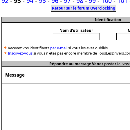
92
-
93
-
94
-
95
-
96
-
97
-
98
-
99
-
100
-
101
Retour sur le forum Overclocking
Identification
Nom d'utilisateur
M
Recevez vos identifiants
par e-mail
si vous les avez oubliés.
Inscrivez-vous
si vous n'êtes pas encore membre de TousLesDrivers.co
Répondre au message Venez poster ici vos 
Message