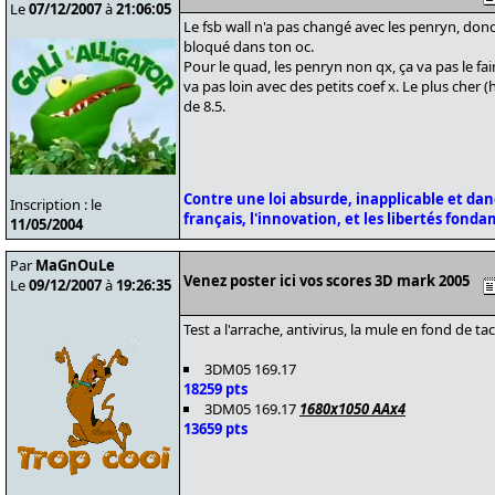
Le
07/12/2007
à
21:06:05
Le fsb wall n'a pas changé avec les penryn, donc
bloqué dans ton oc.
Pour le quad, les penryn non qx, ça va pas le fa
va pas loin avec des petits coef x. Le plus cher 
de 8.5.
Contre une loi absurde, inapplicable et da
Inscription : le
français, l'innovation, et les libertés fond
11/05/2004
Par
MaGnOuLe
Venez poster ici vos scores 3D mark 2005
Le
09/12/2007
à
19:26:35
Test a l'arrache, antivirus, la mule en fond de ta
3DM05 169.17
18259 pts
3DM05 169.17
1680x1050 AAx4
13659 pts