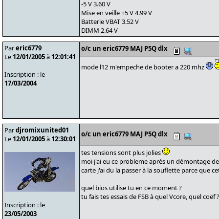
-5 V 3.60 V
Mise en veille +5 V 4.99 V
Batterie VBAT 3.52 V
DIMM 2.64 V
Par
eric6779
o/c un eric6779 MAJ P5Q dlx
Le
12/01/2005
à
12:01:41
mode l12 m'empeche de booter a 220 mhz
Inscription : le
17/03/2004
Par
djromixunited01
o/c un eric6779 MAJ P5Q dlx
Le
12/01/2005
à
12:30:01
tes tensions sont plus jolies
moi j'ai eu ce probleme après un démontage de M
carte j'ai du la passer à la souflette parce que ce
quel bios utilise tu en ce moment ?
tu fais tes essais de FSB à quel Vcore, quel coëf 
Inscription : le
23/05/2003