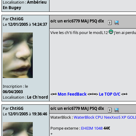
Localisation :
Ambérieu
En Bugey
Par
ChtiGG
o/c un eric6779 MAJ P5Q dlx
Le
12/01/2005
à
14:24:37
Vive les ch'ti fils pour le modL12
J'en ai perdu
Inscription : le
06/04/2003
<=+
Mon FeedBack
<=+=>
Le TOP O/C
<=+
Localisation :
Le Ch'nord
Par
ChtiGG
o/c un eric6779 MAJ P5Q dlx
Le
12/01/2005
à
19:36:46
WaterBlock :
WaterBlock CPU NexXxoS XP GOLD
Pompe externe :
EHEIM 1048
44€
+