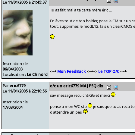
Le
11/01/2005
à
21:45:37
Tu as fait mal à ta carte mère éric ...
Enlèves tout de ton boitier, pose la CM sur un 
tout, supprimes le modL12, fais un clearCMOS 
Inscription : le
06/04/2003
<=+
Mon FeedBack
<=+=>
Le TOP O/C
<=+
Localisation :
Le Ch'nord
Par
eric6779
o/c un eric6779 MAJ P5Q dlx
Le
11/01/2005
à
22:10:56
sav message recu chtiGG et merci
Inscription : le
pense a mon WC stp
je sais que tu as recu to
17/03/2004
d'attendre un peu