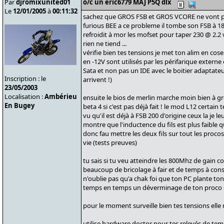
Par
djromixunited01
o/c un eric6779 MAJ P5Q dlx
Le
12/01/2005
à
00:11:32
sachez que GROS FSB et GROS VCORE ne vont pas
furious BEE a ce probleme il tombe son FSB à 180
refroidit à mor les mofset pour taper 230 @ 2.2 
rien ne tiend ...
vérifie bien tes tensions je met ton alim en cos
en -12V sont utilisés par les périfarique externe 
Sata et non pas un IDE avec le boitier adaptateu
Inscription : le
arrivent !)
23/05/2003
Localisation :
Ambérieu
ensuite le bios de merlin marche moin bien à g
En Bugey
beta 4 si c'est pas déjà fait ! le mod L12 certain 
vu qu'il est déjà à FSB 200 d'origine ceux la je l
montre que l'inductence du fils est plus faible q
donc fau mettre les deux fils sur tout les pro
vie (tests preuves)
tu sais si tu veu atteindre les 800Mhz de gain
beaucoup de bricolage à fair et de temps à cons
n'oublie pas qu'a chak foi que ton PC plante ton
temps en temps un déverminage de ton proco 
pour le moment surveille bien tes tensions elle
utilise hardware doctor pour tes relevés de temp