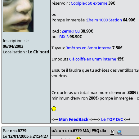
réservoir :
Coolplex 50 externe
39€
ou
Pompe immergée :
Eheim 1000 Station
64.90€
RAd :
ZernRFCu
38.90€
ou :
BIX 3
98.90€
Inscription : le
06/04/2003
Tuyaux
3mètres en 8mm interne
7.50€
Localisation :
Le Ch'nord
Embouts
6 à coiffe en 8mm interne
15€
Ensuite il faudra que tu achètes des ventillos 1
voudras.
Ce qui feras un total maximum d'environ
300€
(
minimum d'environ
200€
(pompe immergée + ch
<=+
Mon FeedBack
<=+=>
Le TOP O/C
<=+
Par
eric6779
o/c un eric6779 MAJ P5Q dlx
Le
12/01/2005
à
21:24:27