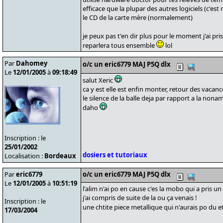
efficace que la plupar des autres logiciels (c'es
le CD de la carte mère (normalement)
je peux pas t'en dir plus pour le moment j'ai pris
reparlera tous ensemble
lol
Par
Dahomey
o/c un eric6779 MAJ P5Q dlx
Le
12/01/2005
à
09:18:49
salut Xeric
ca y est elle est enfin monter, retour des vac
le silence de la balle deja par rapport a la noname
daho
Inscription : le
25/01/2002
dosiers et tutoriaux
Localisation :
Bordeaux
Par
eric6779
o/c un eric6779 MAJ P5Q dlx
Le
12/01/2005
à
10:51:19
l'alim n'ai po en cause c'es la mobo qui a pris u
j'ai compris de suite de la ou ça venais !
Inscription : le
une chtite piece metallique qui n'aurais po du 
17/03/2004