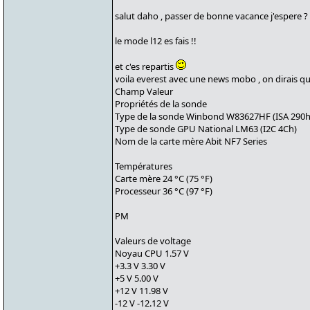
salut daho , passer de bonne vacance j'espere ?
le mode l12 es fais !!
et c'es repartis
voila everest avec une news mobo , on dirais qu
Champ Valeur
Propriétés de la sonde
Type de la sonde Winbond W83627HF (ISA 290h
Type de sonde GPU National LM63 (I2C 4Ch)
Nom de la carte mère Abit NF7 Series
Températures
Carte mère 24 °C (75 °F)
Processeur 36 °C (97 °F)
PM
Valeurs de voltage
Noyau CPU 1.57 V
+3.3 V 3.30 V
+5 V 5.00 V
+12 V 11.98 V
-12 V -12.12 V