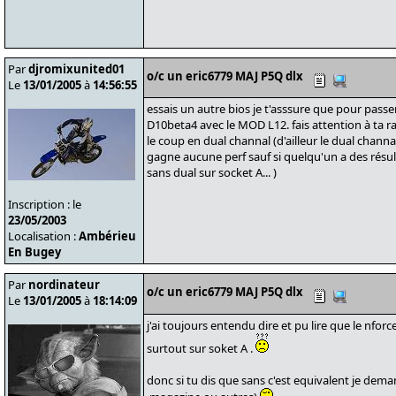
Par
djromixunited01
o/c un eric6779 MAJ P5Q dlx
Le
13/01/2005
à
14:56:55
essais un autre bios je t'asssure que pour passer
D10beta4 avec le MOD L12. fais attention à ta 
le coup en dual channal (d'ailleur le dual channal 
gagne aucune perf sauf si quelqu'un a des résul
sans dual sur socket A... )
Inscription : le
23/05/2003
Localisation :
Ambérieu
En Bugey
Par
nordinateur
o/c un eric6779 MAJ P5Q dlx
Le
13/01/2005
à
18:14:09
j'ai toujours entendu dire et pu lire que le nforc
surtout sur soket A .
donc si tu dis que sans c'est equivalent je deman