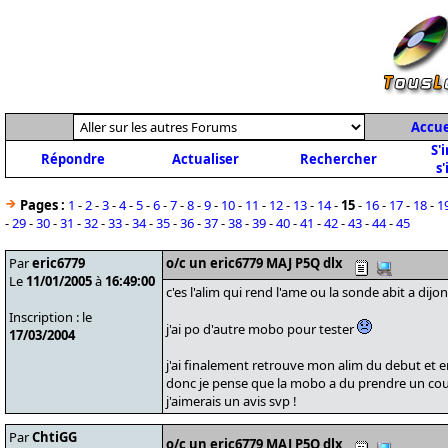
Accue
S'
Répondre
Actualiser
Rechercher
s'
Pages :
1
-
2
-
3
-
4
-
5
-
6
-
7
-
8
-
9
-
10
-
11
-
12
-
13
-
14
-
15
-
16
-
17
-
18
-
1
-
29
-
30
-
31
-
32
-
33
-
34
-
35
-
36
-
37
-
38
-
39
-
40
-
41
-
42
-
43
-
44
-
45
Par
eric6779
o/c un eric6779 MAJ P5Q dlx
Le
11/01/2005
à
16:49:00
c'es l'alim qui rend l'ame ou la sonde abit a dijon
Inscription : le
j'ai po d'autre mobo pour tester
17/03/2004
j'ai finalement retrouve mon alim du debut et e
donc je pense que la mobo a du prendre un cou
j'aimerais un avis svp !
Par
ChtiGG
o/c un eric6779 MAJ P5Q dlx