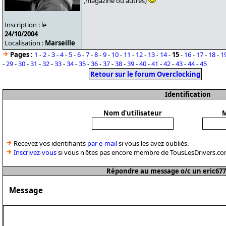
,magazine ou autres)
Inscription : le
24/10/2004
Localisation :
Marseille
Pages :
1
-
2
-
3
-
4
-
5
-
6
-
7
-
8
-
9
-
10
-
11
-
12
-
13
-
14
-
15
-
16
-
17
-
18
-
1
-
29
-
30
-
31
-
32
-
33
-
34
-
35
-
36
-
37
-
38
-
39
-
40
-
41
-
42
-
43
-
44
-
45
Retour sur le forum Overclocking
Identification
Nom d'utilisateur
M
Recevez vos identifiants
par e-mail
si vous les avez oubliés.
Inscrivez-vous
si vous n'êtes pas encore membre de TousLesDrivers.co
Répondre au message o/c un eric677
Message