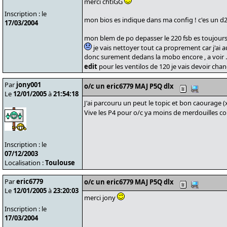
merci chtiGG
Inscription : le
mon bios es indique dans ma config ! c'es un d2
17/03/2004
mon blem de po depasser le 220 fsb es toujours 
je vais nettoyer tout ca proprement car j'ai au
donc surement dedans la mobo encore , a voir ..
edit
pour les ventilos de 120 je vais devoir chang
Par
jony001
o/c un eric6779 MAJ P5Q dlx
Le
12/01/2005
à
21:54:18
J'ai parcouru un peut le topic et bon caourage (
Vive les P4 pour o/c ya moins de merdouilles 
Inscription : le
07/12/2003
Localisation :
Toulouse
Par
eric6779
o/c un eric6779 MAJ P5Q dlx
Le
12/01/2005
à
23:20:03
merci jony
Inscription : le
17/03/2004