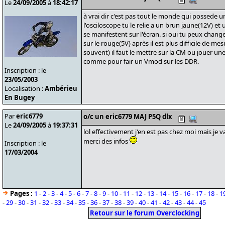
Le
24/09/2005
à
18:42:17
à vrai dir c'est pas tout le monde qui possede un 
l'osciloscope tu le relie a un brun jaune(12V) et 
se manifestent sur l'écran. si oui tu peux chan
sur le rouge(5V) après il est plus difficile de me
souvent) il faut le mettre sur la CM ou jouer un
comme pour fair un Vmod sur les DDR.
Inscription : le
23/05/2003
Localisation :
Ambérieu
En Bugey
Par
eric6779
o/c un eric6779 MAJ P5Q dlx
Le
24/09/2005
à
19:37:31
lol effectivement j'en est pas chez moi mais je 
merci des infos
Inscription : le
17/03/2004
Pages :
1
-
2
-
3
-
4
-
5
-
6
-
7
-
8
-
9
-
10
-
11
-
12
-
13
-
14
-
15
-
16
-
17
-
18
-
1
-
29
-
30
-
31
-
32
-
33
-
34
-
35
-
36
-
37
-
38
-
39
-
40
-
41
-
42
-
43
-
44
-
45
Retour sur le forum Overclocking