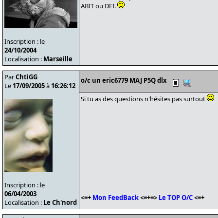
ABIT ou DFI.
Inscription : le
24/10/2004
Localisation :
Marseille
Par
ChtiGG
o/c un eric6779 MAJ P5Q dlx
Le
17/09/2005
à
16:26:12
Si tu as des questions n'hésites pas surtout
Inscription : le
06/04/2003
<=+
Mon FeedBack
<=+=>
Le TOP O/C
<=+
Localisation :
Le Ch'nord