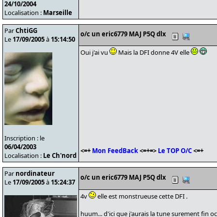
24/10/2004
Localisation :
Marseille
Par
ChtiGG
o/c un eric6779 MAJ P5Q dlx
Le
17/09/2005
à
15:14:50
Oui j'ai vu
Mais la DFI donne 4V elle
Inscription : le
06/04/2003
<=+
Mon FeedBack
<=+=>
Le TOP O/C
<=+
Localisation :
Le Ch'nord
Par
nordinateur
o/c un eric6779 MAJ P5Q dlx
Le
17/09/2005
à
15:24:37
4v
elle est monstrueuse cette DFI .
huum... d'ici que j'aurais la tune surement fin o