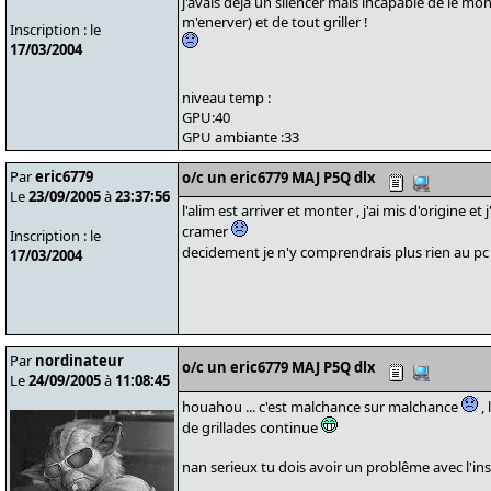
j'avais deja un silencer mais incapable de le mo
m'enerver) et de tout griller !
Inscription : le
17/03/2004
niveau temp :
GPU:40
GPU ambiante :33
Par
eric6779
o/c un eric6779 MAJ P5Q dlx
Le
23/09/2005
à
23:37:56
l'alim est arriver et monter , j'ai mis d'origine et
cramer
Inscription : le
decidement je n'y comprendrais plus rien au p
17/03/2004
Par
nordinateur
o/c un eric6779 MAJ P5Q dlx
Le
24/09/2005
à
11:08:45
houahou ... c'est malchance sur malchance
, 
de grillades continue
nan serieux tu dois avoir un problême avec l'inst