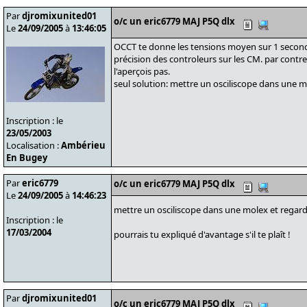
Par
djromixunited01
o/c un eric6779 MAJ P5Q dlx
Le
24/09/2005
à
13:46:05
OCCT te donne les tensions moyen sur 1 second
précision des controleurs sur les CM. par contre
l'aperçois pas.
seul solution: mettre un osciliscope dans une m
Inscription : le
23/05/2003
Localisation :
Ambérieu
En Bugey
Par
eric6779
o/c un eric6779 MAJ P5Q dlx
Le
24/09/2005
à
14:46:23
mettre un osciliscope dans une molex et regar
Inscription : le
17/03/2004
pourrais tu expliqué d'avantage s'il te plaît !
Par
djromixunited01
o/c un eric6779 MAJ P5Q dlx