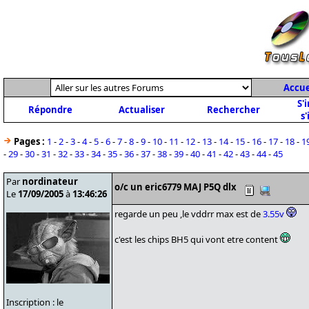
Accue
S'
Répondre
Actualiser
Rechercher
s'
Pages :
1
-
2
-
3
-
4
-
5
-
6
-
7
-
8
-
9
-
10
-
11
-
12
-
13
-
14
-
15
-
16
-
17
-
18
-
1
-
29
-
30
-
31
-
32
-
33
-
34
-
35
-
36
-
37
-
38
-
39
-
40
-
41
-
42
-
43
-
44
-
45
Par
nordinateur
o/c un eric6779 MAJ P5Q dlx
Le
17/09/2005
à
13:46:26
regarde un peu ,le vddrr max est de
3.55v
c'est les chips BH5 qui vont etre content
Inscription : le