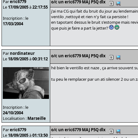
Par
eric6779
o/c un eric6779 MAJ P5Q dlx
Le
17/09/2005
à
22:17:55
j'ai ma CG qui fait du bruit du jour au lendemain
ventilo ,nettoyé et rien n'y fait ca persiste !
Inscription : le
en tapotant dessus le bruit s'estompe mais rev
17/03/2004
que puis je faire a part la jetter?
Par
nordinateur
o/c un eric6779 MAJ P5Q dlx
Le
18/09/2005
à
00:31:12
hé bien le ventillo est naze , ça arrive souvent su
tu peu le remplacer par un ati silencer 2 ou un 
Inscription : le
24/10/2004
Localisation :
Marseille
Par
eric6779
o/c un eric6779 MAJ P5Q dlx
Le
18/09/2005
à
01:13:50