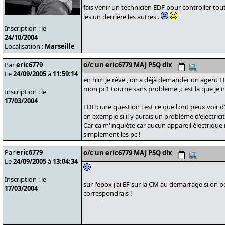
fais venir un technicien EDF pour controller tout 
les un derriére les autres .
Inscription : le
24/10/2004
Localisation :
Marseille
Par
eric6779
o/c un eric6779 MAJ P5Q dlx
Le
24/09/2005
à
11:59:14
en hlm je rêve , on a déjà demander un agent ED
mon pc1 tourne sans probleme ,c'est la que je 
Inscription : le
17/03/2004
EDIT: une question : est ce que l'ont peux voir 
en exemple si il y aurais un problème d'electricit
Car ca m'inquiète car aucun appareil électrique n
simplement les pc !
Par
eric6779
o/c un eric6779 MAJ P5Q dlx
Le
24/09/2005
à
13:04:34
Inscription : le
sur l'epox j'ai EF sur la CM au demarrage si on p
17/03/2004
correspondrais !