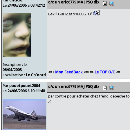
Par
ChtiGG
o/c un eric6779 MAJ P5Q dlx
Le
24/06/2006
à
08:42:12
Gskill GBHZ et x1800GTO²
Inscription : le
06/04/2003
<=+
Mon FeedBack
<=+=>
Le TOP O/C
<=+
Localisation :
Le Ch'nord
Par
pouetpouet2004
o/c un eric6779 MAJ P5Q dlx
Le
24/06/2006
à
10:11:48
par contre pour acheter chez trend, dépeche toi 
;-)