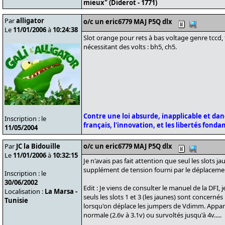
mieux" (Diderot - 1771)
Par
alligator
o/c un eric6779 MAJ P5Q dlx
Le
11/01/2006
à
10:24:38
Slot orange pour rets à bas voltage genre tccd, t
nécessitant des volts : bh5, ch5.
Contre une loi absurde, inapplicable et da
Inscription : le
français, l'innovation, et les libertés fond
11/05/2004
Par
JC la Bidouille
o/c un eric6779 MAJ P5Q dlx
Le
11/01/2006
à
10:32:15
Je n'avais pas fait attention que seul les slots j
supplément de tension fourni par le déplacement de
Inscription : le
30/06/2002
Edit : Je viens de consulter le manuel de la DFI, j
Localisation :
La Marsa -
seuls les slots 1 et 3 (les jaunes) sont concer
Tunisie
lorsqu'on déplace les jumpers de Vdimm. Appara
normale (2.6v à 3.1v) ou survoltés jusqu'à 4v.....