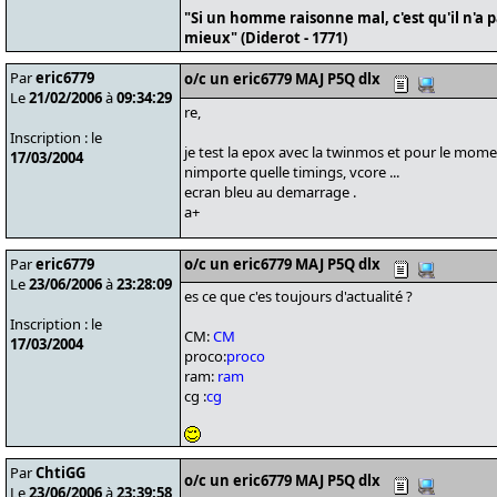
"Si un homme raisonne mal, c'est qu'il n'a 
mieux" (Diderot - 1771)
Par
eric6779
o/c un eric6779 MAJ P5Q dlx
Le
21/02/2006
à
09:34:29
re,
Inscription : le
je test la epox avec la twinmos et pour le mome
17/03/2004
nimporte quelle timings, vcore ...
ecran bleu au demarrage .
a+
Par
eric6779
o/c un eric6779 MAJ P5Q dlx
Le
23/06/2006
à
23:28:09
es ce que c'es toujours d'actualité ?
Inscription : le
CM:
CM
17/03/2004
proco:
proco
ram:
ram
cg :
cg
Par
ChtiGG
o/c un eric6779 MAJ P5Q dlx
Le
23/06/2006
à
23:39:58