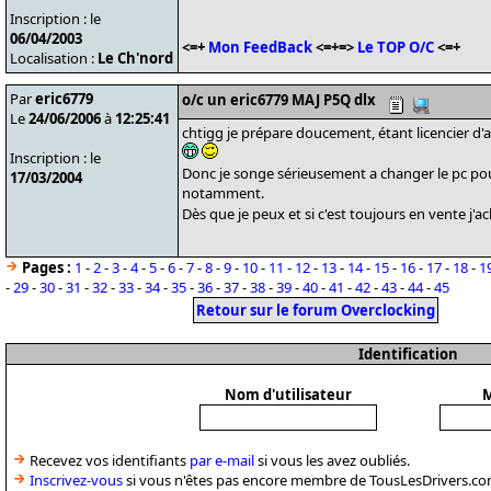
Inscription : le
06/04/2003
<=+
Mon FeedBack
<=+=>
Le TOP O/C
<=+
Localisation :
Le Ch'nord
Par
eric6779
o/c un eric6779 MAJ P5Q dlx
Le
24/06/2006
à
12:25:41
chtigg je prépare doucement, étant licencier d'a
Inscription : le
Donc je songe sérieusement a changer le pc pour
17/03/2004
notamment.
Dès que je peux et si c'est toujours en vente j'a
Pages :
1
-
2
-
3
-
4
-
5
-
6
-
7
-
8
-
9
-
10
-
11
-
12
-
13
-
14
-
15
-
16
-
17
-
18
-
1
-
29
-
30
-
31
-
32
-
33
-
34
-
35
-
36
-
37
-
38
-
39
-
40
-
41
-
42
-
43
-
44
-
45
Retour sur le forum Overclocking
Identification
Nom d'utilisateur
M
Recevez vos identifiants
par e-mail
si vous les avez oubliés.
Inscrivez-vous
si vous n'êtes pas encore membre de TousLesDrivers.co