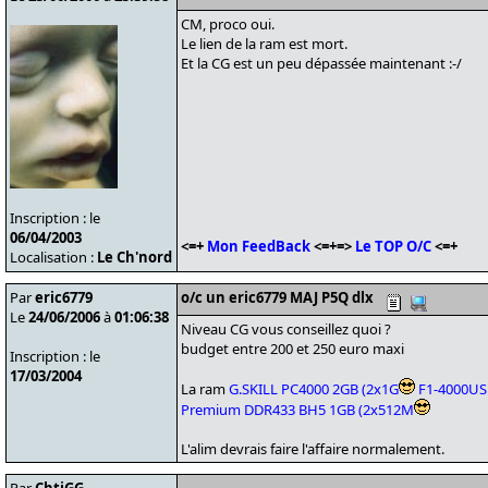
CM, proco oui.
Le lien de la ram est mort.
Et la CG est un peu dépassée maintenant :-/
Inscription : le
06/04/2003
<=+
Mon FeedBack
<=+=>
Le TOP O/C
<=+
Localisation :
Le Ch'nord
Par
eric6779
o/c un eric6779 MAJ P5Q dlx
Le
24/06/2006
à
01:06:38
Niveau CG vous conseillez quoi ?
budget entre 200 et 250 euro maxi
Inscription : le
17/03/2004
La ram
G.SKILL PC4000 2GB (2x1G
F1-4000U
Premium DDR433 BH5 1GB (2x512M
L'alim devrais faire l'affaire normalement.