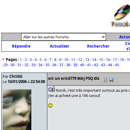
Accue
S'
Répondre
Actualiser
Rechercher
s'
Pages :
1
-
2
-
3
-
4
-
5
-
6
-
7
-
8
-
9
-
10
-
11
-
12
-
13
-
14
-
15
-
16
-
17
-
18
-
1
-
29
-
30
-
31
-
32
-
33
-
34
-
35
-
36
-
37
-
38
-
39
-
40
-
41
-
42
-
43
-
44
-
45
Par
ChtiGG
o/c un eric6779 MAJ P5Q dlx
Le
10/01/2006
à
22:54:08
Nordi, c'est très important surtout au prix
J'en ai acheté une à 10€ carouf.