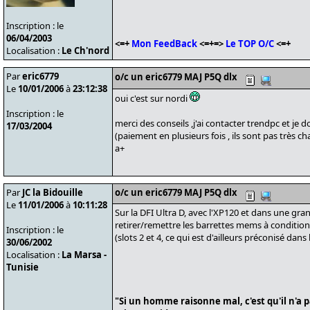
Inscription : le
06/04/2003
<=+
Mon FeedBack
<=+=>
Le TOP O/C
<=+
Localisation :
Le Ch'nord
Par
eric6779
o/c un eric6779 MAJ P5Q dlx
Le
10/01/2006
à
23:12:38
oui c'est sur nordi
Inscription : le
merci des conseils ,j'ai contacter trendpc et je 
17/03/2004
(paiement en plusieurs fois , ils sont pas très cha
a+
Par
JC la Bidouille
o/c un eric6779 MAJ P5Q dlx
Le
11/01/2006
à
10:11:28
Sur la DFI Ultra D, avec l'XP120 et dans une gran
retirer/remettre les barrettes mems à condition d
Inscription : le
(slots 2 et 4, ce qui est d'ailleurs préconisé dans 
30/06/2002
Localisation :
La Marsa -
Tunisie
"Si un homme raisonne mal, c'est qu'il n'a 