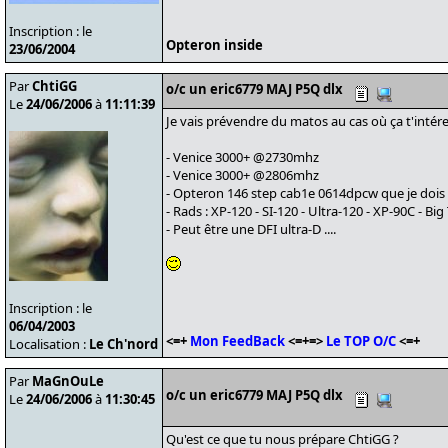
Inscription : le
Opteron inside
23/06/2004
Par
ChtiGG
o/c un eric6779 MAJ P5Q dlx
Le
24/06/2006
à
11:11:39
Je vais prévendre du matos au cas où ça t'intéres
- Venice 3000+ @2730mhz
- Venice 3000+ @2806mhz
- Opteron 146 step cab1e 0614dpcw que je dois 
- Rads : XP-120 - SI-120 - Ultra-120 - XP-90C - B
- Peut être une DFI ultra-D ....
Inscription : le
06/04/2003
<=+
Mon FeedBack
<=+=>
Le TOP O/C
<=+
Localisation :
Le Ch'nord
Par
MaGnOuLe
o/c un eric6779 MAJ P5Q dlx
Le
24/06/2006
à
11:30:45
Qu'est ce que tu nous prépare ChtiGG ?