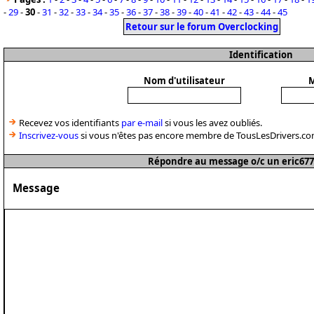
-
29
-
30
-
31
-
32
-
33
-
34
-
35
-
36
-
37
-
38
-
39
-
40
-
41
-
42
-
43
-
44
-
45
Retour sur le forum Overclocking
Identification
Nom d'utilisateur
M
Recevez vos identifiants
par e-mail
si vous les avez oubliés.
Inscrivez-vous
si vous n'êtes pas encore membre de TousLesDrivers.co
Répondre au message o/c un eric677
Message