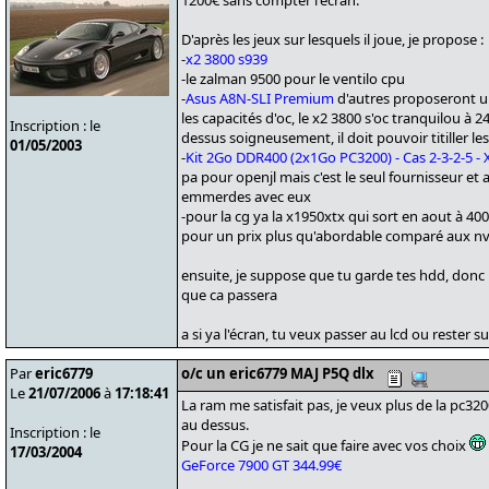
1200€ sans compter l'écran.
D'après les jeux sur lesquels il joue, je propose :
-
x2 3800 s939
-le zalman 9500 pour le ventilo cpu
-
Asus A8N-SLI Premium
d'autres proposeront un
les capacités d'oc, le x2 3800 s'oc tranquilou à 2
Inscription : le
dessus soigneusement, il doit pouvoir titiller le
01/05/2003
-
Kit 2Go DDR400 (2x1Go PC3200) - Cas 2-3-2-5 - 
pa pour openjl mais c'est le seul fournisseur e
emmerdes avec eux
-pour la cg ya la x1950xtx qui sort en aout à 4
pour un prix plus qu'abordable comparé aux nv
ensuite, je suppose que tu garde tes hdd, donc i
que ca passera
a si ya l'écran, tu veux passer au lcd ou rester sur
Par
eric6779
o/c un eric6779 MAJ P5Q dlx
Le
21/07/2006
à
17:18:41
La ram me satisfait pas, je veux plus de la pc320
au dessus.
Inscription : le
Pour la CG je ne sait que faire avec vos choix
17/03/2004
GeForce 7900 GT 344.99€