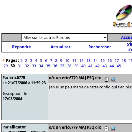
Accue
S'
Répondre
Actualiser
Rechercher
s'
Pages :
1
-
2
-
3
-
4
-
5
-
6
-
7
-
8
-
9
-
10
-
11
-
12
-
13
-
14
-
15
-
16
-
17
-
18
-
1
-
29
-
30
-
31
-
32
-
33
-
34
-
35
-
36
-
37
-
38
-
39
-
40
-
41
-
42
-
43
-
44
-
45
Par
eric6779
o/c un eric6779 MAJ P5Q dlx
Le
21/07/2006
à
11:59:23
j'en ai un peu marre de cette config qui tien plu
Inscription : le
17/03/2004
Par
alligator
o/c un eric6779 MAJ P5Q dlx