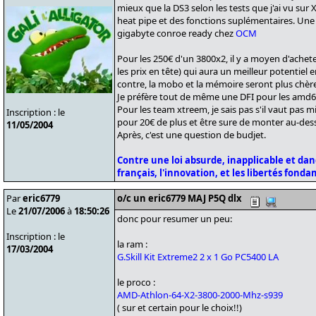
mieux que la DS3 selon les tests que j'ai vu sur XS
heat pipe et des fonctions suplémentaires. Une
gigabyte conroe ready chez
OCM
Pour les 250€ d'un 3800x2, il y a moyen d'acheter
les prix en tête) qui aura un meilleur potentiel e
contre, la mobo et la mémoire seront plus chères
Je préfère tout de même une DFI pour les amd6
Pour les team xtreem, je sais pas s'il vaut pas
Inscription : le
pour 20€ de plus et être sure de monter au-de
11/05/2004
Après, c'est une question de budjet.
Contre une loi absurde, inapplicable et da
français, l'innovation, et les libertés fond
Par
eric6779
o/c un eric6779 MAJ P5Q dlx
Le
21/07/2006
à
18:50:26
donc pour resumer un peu:
Inscription : le
la ram :
17/03/2004
G.Skill Kit Extreme2 2 x 1 Go PC5400 LA
le proco :
AMD-Athlon-64-X2-3800-2000-Mhz-s939
( sur et certain pour le choix!!)