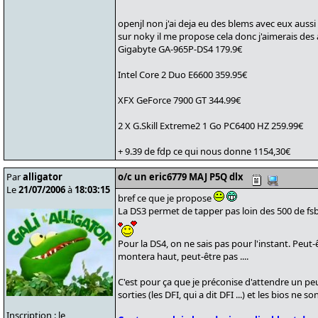
openjl non j'ai deja eu des blems avec eux aussi
sur noky il me propose cela donc j'aimerais des 
Gigabyte GA-965P-DS4 179.9€
Intel Core 2 Duo E6600 359.95€
XFX GeForce 7900 GT 344.99€
2 X G.Skill Extreme2 1 Go PC6400 HZ 259.99€
+ 9.39 de fdp ce qui nous donne 1154,30€
Par
alligator
o/c un eric6779 MAJ P5Q dlx
Le
21/07/2006
à
18:03:15
bref ce que je propose
La DS3 permet de tapper pas loin des 500 de fs
Pour la DS4, on ne sais pas pour l'instant. Peut-
montera haut, peut-être pas ....
C'est pour ça que je préconise d'attendre un pe
sorties (les DFI, qui a dit DFI ...) et les bios ne s
Inscription : le