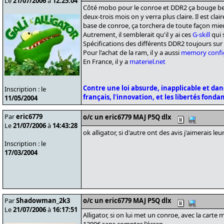
Le
21/07/2006
à
12:25:04
Côté mobo pour le conroe et DDR2 ça bouge 
deux-trois mois on y verra plus claire. Il est cl
base de conroe, ça torchera de toute façon mi
Autrement, il semblerait qu'il y ai ces
G-skill
qui 
Spécifications des différents DDR2 toujours sur
Pour l'achat de la ram, il y a aussi
memory confi
En France, il y a
materiel.net
Contre une loi absurde, inapplicable et da
Inscription : le
français, l'innovation, et les libertés fond
11/05/2004
Par
eric6779
o/c un eric6779 MAJ P5Q dlx
Le
21/07/2006
à
14:43:28
ok alligator, si d'autre ont des avis j'aimerais 
Inscription : le
17/03/2004
Par
Shadowman_2k3
o/c un eric6779 MAJ P5Q dlx
Le
21/07/2006
à
16:17:51
Alligator, si on lui met un conroe, avec la carte 