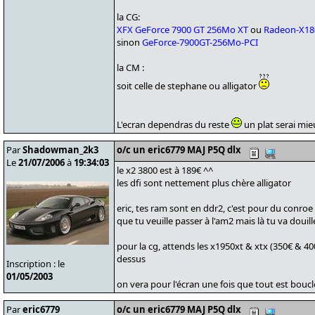
la CG:
XFX GeForce 7900 GT 256Mo XT
ou
Radeon-X18
sinon
GeForce-7900GT-256Mo-PCI
la CM :
soit celle de stephane ou alligator
L'ecran dependras du reste
un plat serai mi
Par
Shadowman_2k3
o/c un eric6779 MAJ P5Q dlx
Le
21/07/2006
à
19:34:03
le x2 3800 est à 189€ ^^
les dfi sont nettement plus chère alligator
eric, tes ram sont en ddr2, c'est pour du conro
que tu veuille passer à l'am2 mais là tu va douille
pour la cg, attends les x1950xt & xtx (350€ & 4
dessus
Inscription : le
01/05/2003
on vera pour l'écran une fois que tout est boucl
Par
eric6779
o/c un eric6779 MAJ P5Q dlx