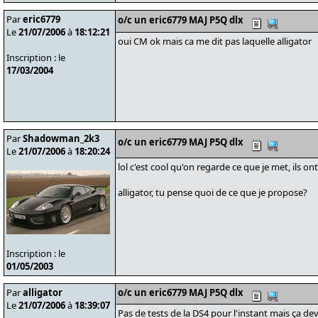
Par
eric6779
o/c un eric6779 MAJ P5Q dlx
Le
21/07/2006
à
18:12:21
oui CM ok mais ca me dit pas laquelle alligator
Inscription : le
17/03/2004
Par
Shadowman_2k3
o/c un eric6779 MAJ P5Q dlx
Le
21/07/2006
à
18:20:24
lol c'est cool qu'on regarde ce que je met, ils on
alligator, tu pense quoi de ce que je propose?
Inscription : le
01/05/2003
Par
alligator
o/c un eric6779 MAJ P5Q dlx
Le
21/07/2006
à
18:39:07
Pas de tests de la DS4 pour l'instant mais ça dev