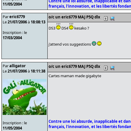
Contre une loi absurde, inapplicable et da
11/05/2004
français, l'innovation, et les libertés fond
Par
eric6779
o/c un eric6779 MAJ P5Q dlx
Le
21/07/2006
à
18:08:13
DS3
DS4
kesako ?
Inscription : le
17/03/2004
j'attend vos suggestions
Par
alligator
o/c un eric6779 MAJ P5Q dlx
Le
21/07/2006
à
18:11:38
Cartes maman made gigabyte
Contre une loi absurde, inapplicable et da
Inscription : le
français, l'innovation, et les libertés fond
11/05/2004