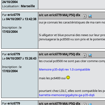
24/10/2004
Localisation :
Marseille
Par
eric6779
o/c un eric6779 MAJ P5Q dlx
Le
04/10/2007
à
13:42:38
oui je connais les caractéristiques de ma ram no
Inscription : le
17/03/2004
Si alligator et blue pourrai des news sur leur 
j'envisagerai la pc8500 vu son prix et le potentiel
Par
eric6779
o/c un eric6779 MAJ P5Q dlx
Le
04/10/2007
à
15:26:43
les crucial pc8500 ne sont pas citer comme com
Inscription : le
Memoire p35-dq6 rev 1.0 compatible
17/03/2004
mais les pc6400 oui
pourtant chez LDLC, elles sont compatible les p
barrette-memoire/gigabyte-ga-p35-dq6
Par
eric6779
o/c un eric6779 MAJ P5Q dlx