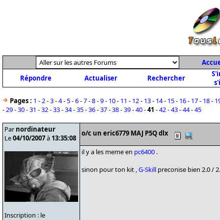
Accue
S'
Répondre
Actualiser
Rechercher
s'
Pages :
1
-
2
-
3
-
4
-
5
-
6
-
7
-
8
-
9
-
10
-
11
-
12
-
13
-
14
-
15
-
16
-
17
-
18
-
1
-
29
-
30
-
31
-
32
-
33
-
34
-
35
-
36
-
37
-
38
-
39
-
40
-
41
-
42
-
43
-
44
-
45
Par
nordinateur
o/c un eric6779 MAJ P5Q dlx
Le
04/10/2007
à
13:35:08
il y a les meme en
pc6400
.
sinon pour ton kit ,
G-Skill
preconise bien 2.0 / 2
Inscription : le