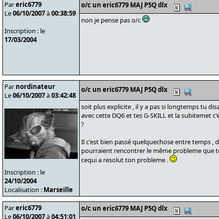
Par
eric6779
o/c un eric6779 MAJ P5Q dlx
Le
06/10/2007
à
00:38:59
non je pense pas o/c
Inscription : le
17/03/2004
Par
nordinateur
o/c un eric6779 MAJ P5Q dlx
Le
06/10/2007
à
03:42:48
soit plus explicite , il y a pas si longtemps tu di
avec cette DQ6 et tes G-SKILL et la subitemet c'
?
Il c'est bien passé quelquechose entre temps , 
pourraient rencontrer le même probleme que toi 
cequi a resolut ton probleme .
Inscription : le
24/10/2004
Localisation :
Marseille
Par
eric6779
o/c un eric6779 MAJ P5Q dlx
Le
06/10/2007
à
04:51:01