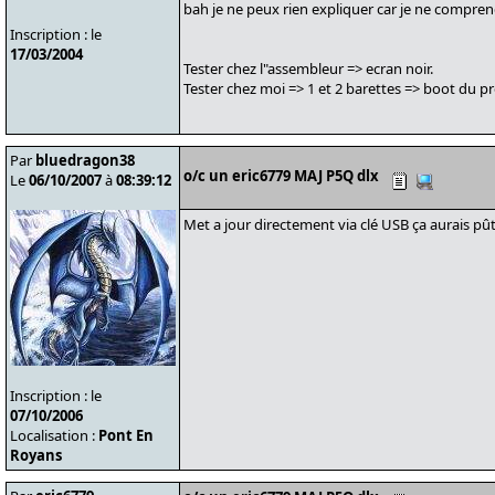
bah je ne peux rien expliquer car je ne compren
Inscription : le
17/03/2004
Tester chez l"assembleur => ecran noir.
Tester chez moi => 1 et 2 barettes => boot du p
Par
bluedragon38
o/c un eric6779 MAJ P5Q dlx
Le
06/10/2007
à
08:39:12
Met a jour directement via clé USB ça aurais pû
Inscription : le
07/10/2006
Localisation :
Pont En
Royans