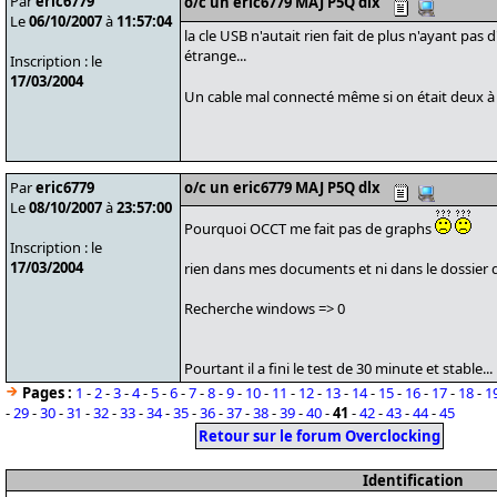
Par
eric6779
o/c un eric6779 MAJ P5Q dlx
Le
06/10/2007
à
11:57:04
la cle USB n'autait rien fait de plus n'ayant pas 
étrange...
Inscription : le
17/03/2004
Un cable mal connecté même si on était deux à 
Par
eric6779
o/c un eric6779 MAJ P5Q dlx
Le
08/10/2007
à
23:57:00
Pourquoi OCCT me fait pas de graphs
Inscription : le
17/03/2004
rien dans mes documents et ni dans le dossier d'
Recherche windows => 0
Pourtant il a fini le test de 30 minute et stable...
Pages :
1
-
2
-
3
-
4
-
5
-
6
-
7
-
8
-
9
-
10
-
11
-
12
-
13
-
14
-
15
-
16
-
17
-
18
-
1
-
29
-
30
-
31
-
32
-
33
-
34
-
35
-
36
-
37
-
38
-
39
-
40
-
41
-
42
-
43
-
44
-
45
Retour sur le forum Overclocking
Identification