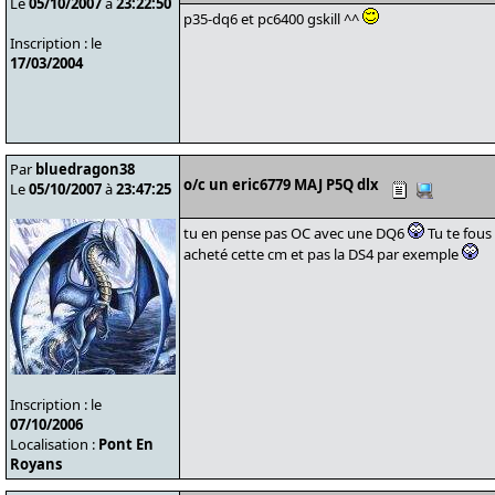
Le
05/10/2007
à
23:22:50
p35-dq6 et pc6400 gskill ^^
Inscription : le
17/03/2004
Par
bluedragon38
o/c un eric6779 MAJ P5Q dlx
Le
05/10/2007
à
23:47:25
tu en pense pas OC avec une DQ6
Tu te fous
acheté cette cm et pas la DS4 par exemple
Inscription : le
07/10/2006
Localisation :
Pont En
Royans