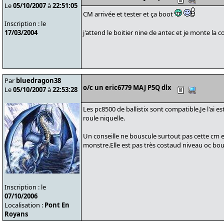
Le
05/10/2007
à
22:51:05
CM arrivée et tester et ça boot
Inscription : le
17/03/2004
j'attend le boitier nine de antec et je monte la 
Par
bluedragon38
o/c un eric6779 MAJ P5Q dlx
Le
05/10/2007
à
22:53:28
Les pc8500 de ballistix sont compatible.Je l'ai 
roule niquelle.
Un conseille ne bouscule surtout pas cette cm e
monstre.Elle est pas très costaud niveau oc bour
Inscription : le
07/10/2006
Localisation :
Pont En
Royans