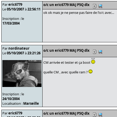
Par
eric6779
o/c un eric6779 MAJ P5Q dlx
Le
05/10/2007
à
22:56:11
ok ok mais je ne pense pas faire de l'o/c avec...
Inscription : le
17/03/2004
Par
nordinateur
o/c un eric6779 MAJ P5Q dlx
Le
05/10/2007
à
23:21:26
CM arrivée et tester et ça boot
quelle CM , avec quelle ram ?
Inscription : le
24/10/2004
Localisation :
Marseille
Par
eric6779
o/c un eric6779 MAJ P5Q dlx