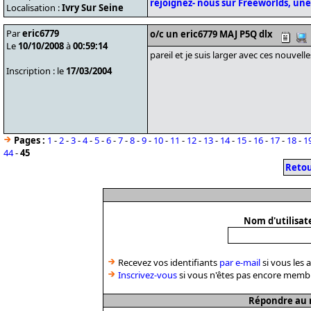
rejoignez- nous sur Freeworlds, une
Localisation :
Ivry Sur Seine
Par
eric6779
o/c un eric6779 MAJ P5Q dlx
Le
10/10/2008
à
00:59:14
pareil et je suis larger avec ces nouvell
Inscription : le
17/03/2004
Pages :
1
-
2
-
3
-
4
-
5
-
6
-
7
-
8
-
9
-
10
-
11
-
12
-
13
-
14
-
15
-
16
-
17
-
18
-
1
44
-
45
Retou
Nom d'utilisat
Recevez vos identifiants
par e-mail
si vous les 
Inscrivez-vous
si vous n'êtes pas encore memb
Répondre au m