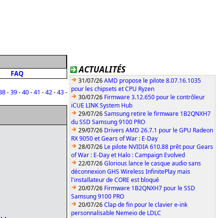
ACTUALITÉS
FAQ
31/07/26
AMD propose le pilote 8.07.16.1035
pour les chipsets et CPU Ryzen
38
-
39
-
40
-
41
-
42
-
43
-
30/07/26
Firmware 3.12.650 pour le contrôleur
iCUE LINK System Hub
29/07/26
Samsung retire le firmware 1B2QNXH7
du SSD Samsung 9100 PRO
29/07/26
Drivers AMD 26.7.1 pour le GPU Radeon
RX 9050 et Gears of War : E-Day
28/07/26
Le pilote NVIDIA 610.88 prêt pour Gears
of War : E-Day et Halo : Campaign Evolved
22/07/26
Glorious lance le casque audio sans
déconnexion GHS Wireless InfinitePlay mais
l'installateur de CORE est bloqué
20/07/26
Firmware 1B2QNXH7 pour le SSD
Samsung 9100 PRO
20/07/26
Clap de fin pour le clavier e-ink
personnalisable Nemeio de LDLC