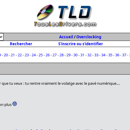
Accueil
/
Overclocking
Rechercher
S'inscrire ou s'identifier
9
-
20
-
21
-
22
-
23
-
24
-
25
-
26
-
27
-
28
-
29
-
30
-
31
-
32
-
33
-
34
-
35
-
36
-
37
-
aleur que tu veux : tu rentre vraiment le volatge avec le pavé numérique....
non plus