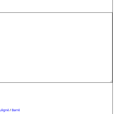
uligné
/
Barré