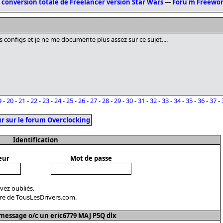
 conversion totale de Freelancer version Star Wars
---
Foru m Freewor
es configs et je ne me documente plus assez sur ce sujet....
9
-
20
-
21
-
22
-
23
-
24
-
25
-
26
-
27
-
28
-
29
-
30
-
31
-
32
-
33
-
34
-
35
-
36
-
37
-
r sur le forum Overclocking
Identification
eur
Mot de passe
avez oubliés.
re de TousLesDrivers.com.
essage o/c un eric6779 MAJ P5Q dlx