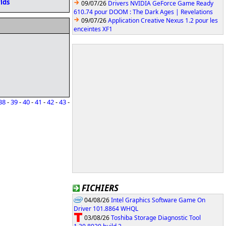
lds
09/07/26
Drivers NVIDIA GeForce Game Ready
610.74 pour DOOM : The Dark Ages | Revelations
09/07/26
Application Creative Nexus 1.2 pour les
enceintes XF1
38
-
39
-
40
-
41
-
42
-
43
-
FICHIERS
04/08/26
Intel Graphics Software Game On
Driver 101.8864 WHQL
03/08/26
Toshiba Storage Diagnostic Tool