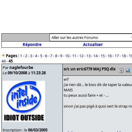
Répondre
Actualiser
Pages :
1
-
2
-
3
-
4
-
5
-
6
-
7
-
8
-
9
-
10
-
11
-
12
-
13
-
14
-
15
-
16
-
17
-
18
-
1
44
-
45
Par
naglefourbe
o/c un eric6779 MAJ P5Q dlx
Le
09/10/2008
à
11:23:28
erf
j'ai rien dit... le bios dit de taper la v
MAIS
tu peux aussi faire + et - ...
sinon j'ai pas pigé à quoi sert le strap 
Inscription : le
06/03/2005