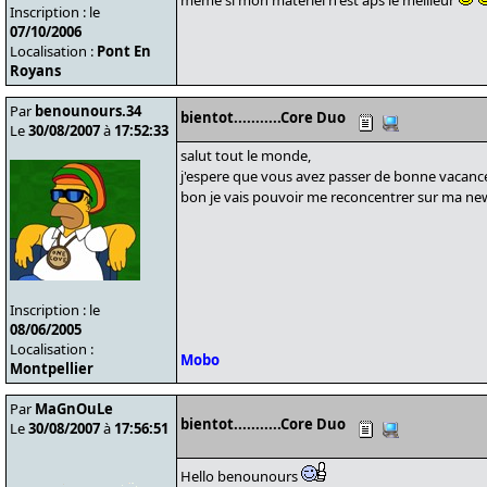
meme si mon materiel n'est aps le meilleur
Inscription : le
07/10/2006
Localisation :
Pont En
Royans
Par
benounours.34
bientot...........Core Duo
Le
30/08/2007
à
17:52:33
salut tout le monde,
j'espere que vous avez passer de bonne vacan
bon je vais pouvoir me reconcentrer sur ma news
Inscription : le
08/06/2005
Localisation :
Mobo
Montpellier
Par
MaGnOuLe
bientot...........Core Duo
Le
30/08/2007
à
17:56:51
Hello benounours