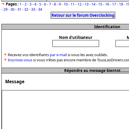
Pages :
1
-
2
-
3
-
4
-
5
-
6
-
7
-
8
-
9
-
10
-
11
-
12
-
13
-
14
-
15
-
16
-
17
-
18
-
1
-
29
-
30
-
31
-
32
-
33
-
34
Retour sur le forum Overclocking
Identification
Nom d'utilisateur
M
Recevez vos identifiants
par e-mail
si vous les avez oubliés.
Inscrivez-vous
si vous n'êtes pas encore membre de TousLesDrivers.co
Répondre au message bientot.......
Message