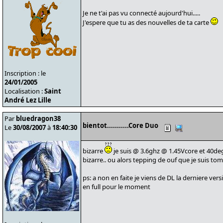
Je ne t'ai pas vu connecté aujourd'hui.....
J'espere que tu as des nouvelles de ta carte
Inscription : le
24/01/2005
Localisation :
Saint
André Lez Lille
Par
bluedragon38
bientot...........Core Duo
Le
30/08/2007
à
18:40:30
bizarre
je suis @ 3.6ghz @ 1.45Vcore et 40degr
bizarre.. ou alors tepping de ouf que je suis tom
ps: a non en faite je viens de DL la derniere ver
en full pour le moment