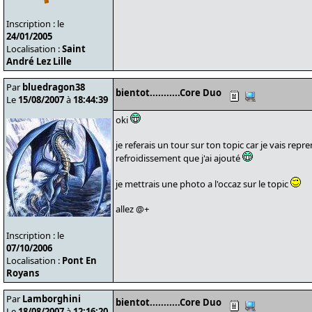
Inscription : le
24/01/2005
Localisation :
Saint
André Lez Lille
Par
bluedragon38
bientot...........Core Duo
Le
15/08/2007
à
18:44:39
oki
je referais un tour sur ton topic car je vais re
refroidissement que j'ai ajouté
je mettrais une photo a l'occaz sur le topic
allez @+
Inscription : le
07/10/2006
Localisation :
Pont En
Royans
Par
Lamborghini
bientot...........Core Duo
Le
18/08/2007
à
12:16:20