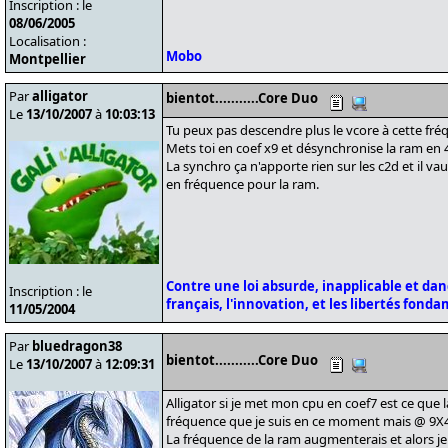
Inscription : le
08/06/2005
Localisation :
Mobo
Montpellier
Par
alligator
bientot...........Core Duo
Le
13/10/2007
à
10:03:13
Tu peux pas descendre plus le vcore à cette fré
Mets toi en coef x9 et désynchronise la ram en 
La synchro ça n'apporte rien sur les c2d et il v
en fréquence pour la ram.
Contre une loi absurde, inapplicable et da
Inscription : le
français, l'innovation, et les libertés fond
11/05/2004
Par
bluedragon38
bientot...........Core Duo
Le
13/10/2007
à
12:09:31
Alligator si je met mon cpu en coef7 est ce que 
fréquence que je suis en ce moment mais @ 9X
La fréquence de la ram augmenterais et alors je