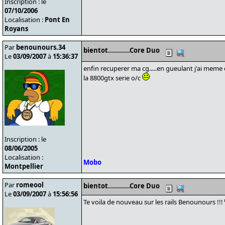
Inscription : le
07/10/2006
Localisation :
Pont En
Royans
Par
benounours.34
bientot...........Core Duo
Le
03/09/2007
à
15:36:37
enfin recuperer ma cg.....en gueulant j'ai mem
la 8800gtx serie o/c
Inscription : le
08/06/2005
Localisation :
Mobo
Montpellier
Par
romeool
bientot...........Core Duo
Le
03/09/2007
à
15:56:56
Te voila de nouveau sur les rails Benounours !!!