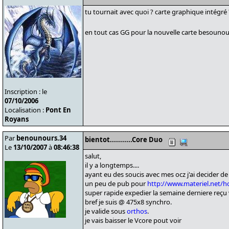
tu tournait avec quoi ? carte graphique intégré 
en tout cas GG pour la nouvelle carte besounou
Inscription : le
07/10/2006
Localisation :
Pont En
Royans
Par
benounours.34
bientot...........Core Duo
Le
13/10/2007
à
08:46:38
salut,
il y a longtemps....
ayant eu des soucis avec mes ocz j'ai decider de
un peu de pub pour
http://www.materiel.net/
super rapide expedier la semaine derniere reçu
bref je suis @ 475x8 synchro.
je valide sous
orthos
.
je vais baisser le Vcore pout voir