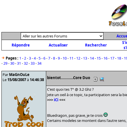
Accue
S'
Répondre
Actualiser
Rechercher
s'
Pages :
1
-
2
-
3
-
4
-
5
-
6
-
7
-
8
-
9
-
10
-
11
-
12
-
13
-
14
-
15
-
16
-
17
-
18
-
1
-
29
-
30
-
31
-
32
-
33
-
34
Par
MaGnOuLe
bientot...........Core Duo
Le
15/08/2007
à
14:46:38
C'est quoi tes T° @ 3.2 Ghz ?
Jete un oeil à ce topic, ta participation sera la 
>>>
iCi
<<<
Bluedragon, pas grave, je te crois
Certains modeles se montent dans l'autre sens, m