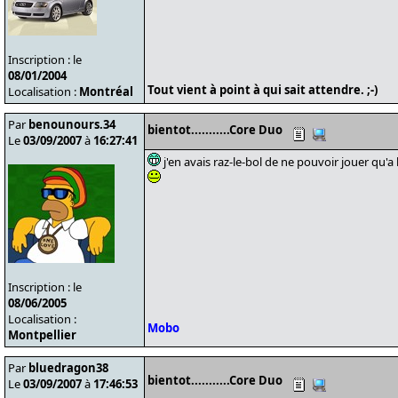
Inscription : le
08/01/2004
Tout vient à point à qui sait attendre. ;-)
Localisation :
Montréal
Par
benounours.34
bientot...........Core Duo
Le
03/09/2007
à
16:27:41
j'en avais raz-le-bol de ne pouvoir jouer qu'a l
Inscription : le
08/06/2005
Localisation :
Mobo
Montpellier
Par
bluedragon38
bientot...........Core Duo
Le
03/09/2007
à
17:46:53