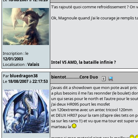
T'as rajouté quoi comme refroidissement ? On v
Ok, Magnoule quand j'ai le courage je remplis ta
Inscription : le
12/01/2003
Intel VS AMD, la bataille infinie ?
Localisation :
Valais
Par
bluedragon38
bientot...........Core Duo
Le
18/08/2007
à
22:17:53
j'avais dit a showdown que mon pote avait pris mo
a plus besoins il me l'as reonnder (le boulet) d
un qui seras pour le north et l'autre pour le sout
j'ai deux HR09S pourt les mosfet
un 120extreme avec un antec tricool 120mm
et DEUX HR07 pour la ram (d'apre sles tets on 
sa sur les rams !!) et vu que ma tour est super v
marteau la