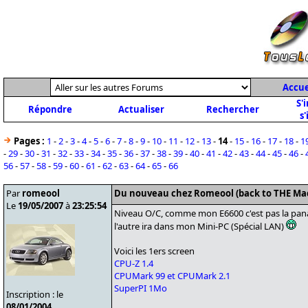
Accue
S'
Répondre
Actualiser
Rechercher
s'
Pages :
1
-
2
-
3
-
4
-
5
-
6
-
7
-
8
-
9
-
10
-
11
-
12
-
13
-
14
-
15
-
16
-
17
-
18
-
1
-
29
-
30
-
31
-
32
-
33
-
34
-
35
-
36
-
37
-
38
-
39
-
40
-
41
-
42
-
43
-
44
-
45
-
46
-
56
-
57
-
58
-
59
-
60
-
61
-
62
-
63
-
64
-
65
-
66
Par
romeool
Du nouveau chez Romeool (back to THE Ma
Le
19/05/2007
à
23:25:54
Niveau O/C, comme mon E6600 c'est pas la pana
l'autre ira dans mon Mini-PC (Spécial LAN)
Voici les 1ers screen
CPU-Z 1.4
CPUMark 99 et CPUMark 2.1
SuperPI 1Mo
Inscription : le
08/01/2004