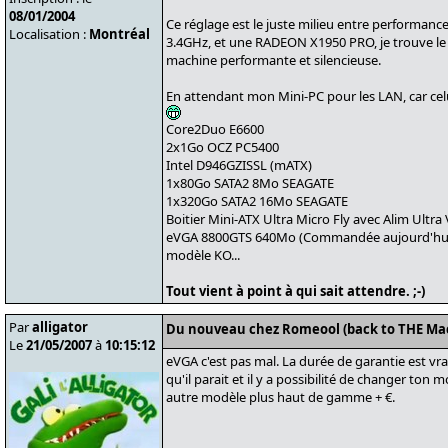
08/01/2004
Ce réglage est le juste milieu entre performan
Localisation :
Montréal
3.4GHz, et une RADEON X1950 PRO, je trouve le
machine performante et silencieuse.
En attendant mon Mini-PC pour les LAN, car celui
Core2Duo E6600
2x1Go OCZ PC5400
Intel D946GZISSL (mATX)
1x80Go SATA2 8Mo SEAGATE
1x320Go SATA2 16Mo SEAGATE
Boitier Mini-ATX Ultra Micro Fly avec Alim Ultra
eVGA 8800GTS 640Mo (Commandée aujourd'hui)
modèle KO...
Tout vient à point à qui sait attendre. ;-)
Par
alligator
Du nouveau chez Romeool (back to THE Ma
Le
21/05/2007
à
10:15:12
eVGA c'est pas mal. La durée de garantie est vr
qu'il parait et il y a possibilité de changer ton 
autre modèle plus haut de gamme + €.