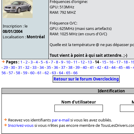
Fréquences d'origine:
GPU: 513MHz
RAM: 792 MHZ
Fréquence O/C:
Inscription : le
GPU: 625MHz (maxi sans artefacts)
08/01/2004
RAM: 1025 MHz (en cours d'O/C)
Localisation :
Montréal
Quelle est la température @ ne pas dépasser po
Tout vient à point à qui sait attendre. ;-)
Pages :
1
-
2
-
3
-
4
-
5
-
6
-
7
-
8
-
9
-
10
-
11
-
12
-
13
-
14
-
15
-
16
-
17
-
18
-
1
-
29
-
30
-
31
-
32
-
33
-
34
-
35
-
36
-
37
-
38
-
39
-
40
-
41
-
42
-
43
-
44
-
45
-
46
-
56
-
57
-
58
-
59
-
60
-
61
-
62
-
63
-
64
-
65
-
66
Retour sur le forum Overclocking
Identification
Nom d'utilisateur
M
Recevez vos identifiants
par e-mail
si vous les avez oubliés.
Inscrivez-vous
si vous n'êtes pas encore membre de TousLesDrivers.co