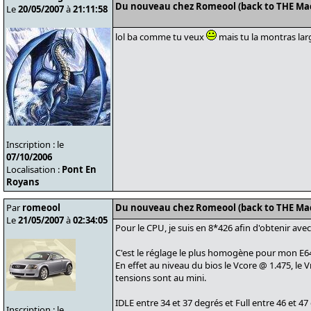
Du nouveau chez Romeool (back to THE Ma
Le
20/05/2007
à
21:11:58
lol ba comme tu veux
mais tu la montras lar
Inscription : le
07/10/2006
Localisation :
Pont En
Royans
Par
romeool
Du nouveau chez Romeool (back to THE Ma
Le
21/05/2007
à
02:34:05
Pour le CPU, je suis en 8*426 afin d'obtenir a
C'est le réglage le plus homogène pour mon E6
En effet au niveau du bios le Vcore @ 1.475, le V
tensions sont au mini.
IDLE entre 34 et 37 degrés et Full entre 46 et 47
Inscription : le