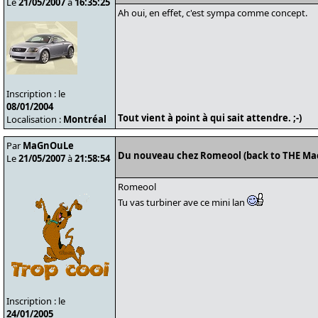
Le
21/05/2007
à
16:35:25
Ah oui, en effet, c'est sympa comme concept.
Inscription : le
08/01/2004
Tout vient à point à qui sait attendre. ;-)
Localisation :
Montréal
Par
MaGnOuLe
Du nouveau chez Romeool (back to THE Ma
Le
21/05/2007
à
21:58:54
Romeool
Tu vas turbiner ave ce mini lan
Inscription : le
24/01/2005