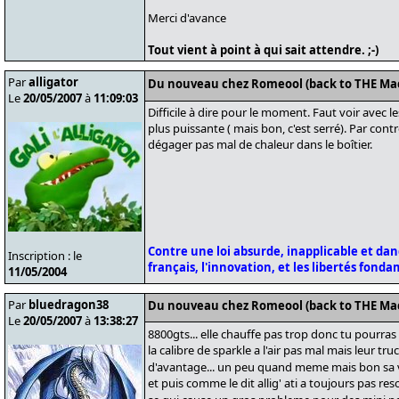
Merci d'avance
Tout vient à point à qui sait attendre. ;-)
Par
alligator
Du nouveau chez Romeool (back to THE Ma
Le
20/05/2007
à
11:09:03
Difficile à dire pour le moment. Faut voir avec le
plus puissante ( mais bon, c'est serré). Par co
dégager pas mal de chaleur dans le boîtier.
Contre une loi absurde, inapplicable et da
Inscription : le
français, l'innovation, et les libertés fond
11/05/2004
Par
bluedragon38
Du nouveau chez Romeool (back to THE Ma
Le
20/05/2007
à
13:38:27
8800gts... elle chauffe pas trop donc tu pourras
la calibre de sparkle a l'air pas mal mais leur t
d'avantage... un peu quand meme mais bon sa v
et puis comme le dit allig' ati a toujours pas r