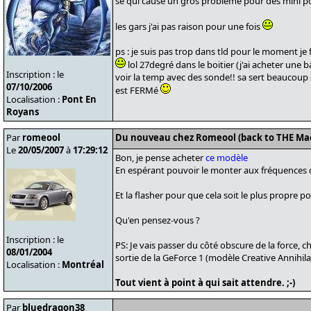
se qui cause un gros probleme pour des mini p
les gars j'ai pas raison pour une fois
ps : je suis pas trop dans tld pour le moment je
lol 27degré dans le boitier (j'ai acheter une b
Inscription : le
voir la temp avec des sonde!! sa sert beaucou
07/10/2006
est FERMé
Localisation :
Pont En
Royans
Par
romeool
Du nouveau chez Romeool (back to THE Ma
Le
20/05/2007
à
17:29:12
Bon, je pense acheter
ce modèle
En espérant pouvoir le monter aux fréquences
Et la flasher pour que cela soit le plus propre po
Qu'en pensez-vous ?
Inscription : le
PS: Je vais passer du côté obscure de la force, ch
08/01/2004
sortie de la GeForce 1 (modèle Creative Annihil
Localisation :
Montréal
Tout vient à point à qui sait attendre. ;-)
Par
bluedragon38