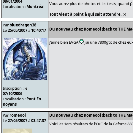
08/01/2004
Vous aurez plus de photos et les tests, quand j'a
Localisation :
Montréal
Tout vient à point à qui sait attendre. ;-)
Par
bluedragon38
Du nouveau chez Romeool (back to THE Ma
Le
25/05/2007
à
10:40:17
j'aime bien EVGA
j'ai une 7800gtx de chez eu
Inscription : le
07/10/2006
Localisation :
Pont En
Royans
Par
romeool
Du nouveau chez Romeool (back to THE Ma
Le
27/05/2007
à
03:47:37
Voici les 1ers résultats de l'O/C de la Geforce 