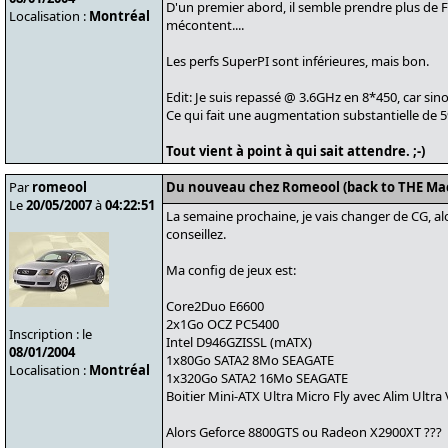
D'un premier abord, il semble prendre plus de FS
Localisation :
Montréal
mécontent....
Les perfs SuperPI sont inférieures, mais bon.
Edit: Je suis repassé @ 3.6GHz en 8*450, car si
Ce qui fait une augmentation substantielle de 
Tout vient à point à qui sait attendre. ;-)
Par
romeool
Du nouveau chez Romeool (back to THE Ma
Le
20/05/2007
à
04:22:51
La semaine prochaine, je vais changer de CG, al
conseillez.
Ma config de jeux est:
Core2Duo E6600
2x1Go OCZ PC5400
Inscription : le
Intel D946GZISSL (mATX)
08/01/2004
1x80Go SATA2 8Mo SEAGATE
Localisation :
Montréal
1x320Go SATA2 16Mo SEAGATE
Boitier Mini-ATX Ultra Micro Fly avec Alim Ultra
Alors Geforce 8800GTS ou Radeon X2900XT ???