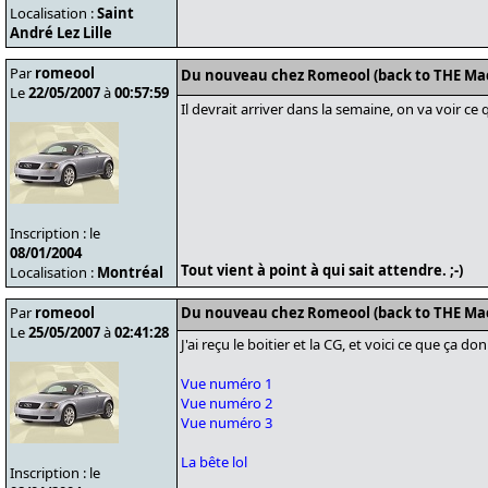
Localisation :
Saint
André Lez Lille
Par
romeool
Du nouveau chez Romeool (back to THE Ma
Le
22/05/2007
à
00:57:59
Il devrait arriver dans la semaine, on va voir ce 
Inscription : le
08/01/2004
Tout vient à point à qui sait attendre. ;-)
Localisation :
Montréal
Par
romeool
Du nouveau chez Romeool (back to THE Ma
Le
25/05/2007
à
02:41:28
J'ai reçu le boitier et la CG, et voici ce que ça 
Vue numéro 1
Vue numéro 2
Vue numéro 3
La bête lol
Inscription : le