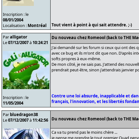
Inscription : le
08/01/2004
Tout vient à point à qui sait attendre. ;-)
Localisation :
Montréal
Par
alligator
Du nouveau chez Romeool (back to THE Ma
Le
07/12/2007
à
10:24:21
J'ai demandé sur les forum si ceux qui ont des
avec ce bug et ils m'ont dit que non. D'après int
softs propres à eux-même.
De mon côté, je ne sais pas. J'attend des nouvelle
prendrait peut-être, sinon j'attendrais janvier
Contre une loi absurde, inapplicable et da
Inscription : le
français, l'innovation, et les libertés fond
11/05/2004
Par
bluedragon38
Du nouveau chez Romeool (back to THE Ma
Le
07/12/2007
à
11:42:56
Ca va tu prend pas le moins chère ...
je pense me prendre le tout premier Quad peryn