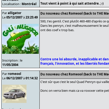
Tout vient à point à qui sait attendre. ;-)
Localisation :
Montréal
Par
alligator
Du nouveau chez Romeool (back to THE Ma
Le
05/12/2007
à
23:25:49
500, t'es gentil. C'est plutôt 460-480 d'après ce qu
Dans les penryn, c'est malheureusement le seul 
ont des coef x trop bas.
Contre une loi absurde, inapplicable et da
Inscription : le
français, l'innovation, et les libertés fond
11/05/2004
Par
romeool
Du nouveau chez Romeool (back to THE Ma
Le
06/12/2007
à
01:14:32
C'est sûr que c'est le seul Quad Penryn qui vaille
Donc on verra bien mais ca va roxxxer cette petit