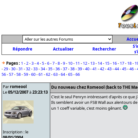
Accue
S'
Répondre
Actualiser
Rechercher
s'
Pages :
1
-
2
-
3
-
4
-
5
-
6
-
7
-
8
-
9
-
10
-
11
-
12
-
13
-
14
-
15
-
16
-
17
-
18
-
1
-
29
-
30
-
31
-
32
-
33
-
34
-
35
-
36
-
37
-
38
-
39
-
40
-
41
-
42
-
43
-
44
-
45
-
46
-
56
-
57
-
58
-
59
-
60
-
61
-
62
-
63
-
64
-
65
-
66
Par
romeool
Du nouveau chez Romeool (back to THE Ma
Le
05/12/2007
à
23:23:13
C'est le seul Penryn intéressant d'après ce que j'
Ils semblent avoir un FSB Wall aux alentours d
un 1 coeff variable, c'est moins gênant.
Inscription : le
08/01/2004