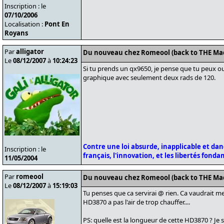
Inscription : le
07/10/2006
Localisation :
Pont En
Royans
Par
alligator
Du nouveau chez Romeool (back to THE Ma
Le
08/12/2007
à
10:24:23
Si tu prends un qx9650, je pense que tu peux ou
graphique avec seulement deux rads de 120.
Contre une loi absurde, inapplicable et da
Inscription : le
français, l'innovation, et les libertés fond
11/05/2004
Par
romeool
Du nouveau chez Romeool (back to THE Ma
Le
08/12/2007
à
15:19:03
Tu penses que ca servirai @ rien. Ca vaudrait m
HD3870 a pas l'air de trop chauffer....
PS: quelle est la longueur de cette HD3870 ? Je s