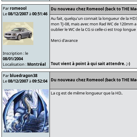
Par
romeool
Du nouveau chez Romeool (back to THE Ma
Le
08/12/2007
à
00:51:46
Au fait, quelqu'un connait la longueur de la HD3
mon TJ-08, mais avec mon Rad WC de 120mm a l'a
oublier le WC de la CG si celle-ci est trop longue 
Merci d'avance
Inscription : le
08/01/2004
Tout vient à point à qui sait attendre. ;-)
Localisation :
Montréal
Par
bluedragon38
Du nouveau chez Romeool (back to THE Ma
Le
08/12/2007
à
09:52:04
La cg est de même longueur que la HD..