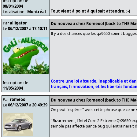
Inscription : le
08/01/2004
Tout vient à point à qui sait attendre. ;-)
Localisation :
Montréal
Par
alligator
Du nouveau chez Romeool (back to THE Ma
Le
06/12/2007
à
17:10:11
Il y a des chances que les qx9650 soient buggés 
Contre une loi absurde, inapplicable et da
Inscription : le
français, l'innovation, et les libertés fond
11/05/2004
Par
romeool
Du nouveau chez Romeool (back to THE Ma
Le
06/12/2007
à
20:49:39
On peut ''espérer'' avec cette phrase que ce ne so
''Bizarrement, l'Intel Core 2 Extreme QX9650 exp
semble pas affecté par ce bug qui entraïnerait 