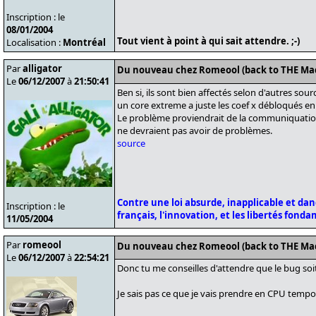
Inscription : le
08/01/2004
Tout vient à point à qui sait attendre. ;-)
Localisation :
Montréal
Par
alligator
Du nouveau chez Romeool (back to THE Ma
Le
06/12/2007
à
21:50:41
Ben si, ils sont bien affectés selon d'autres source
un core extreme a juste les coef x débloqués en
Le problème proviendrait de la communiquation 
ne devraient pas avoir de problèmes.
source
Contre une loi absurde, inapplicable et da
Inscription : le
français, l'innovation, et les libertés fond
11/05/2004
Par
romeool
Du nouveau chez Romeool (back to THE Ma
Le
06/12/2007
à
22:54:21
Donc tu me conseilles d'attendre que le bug soi
Je sais pas ce que je vais prendre en CPU tempo