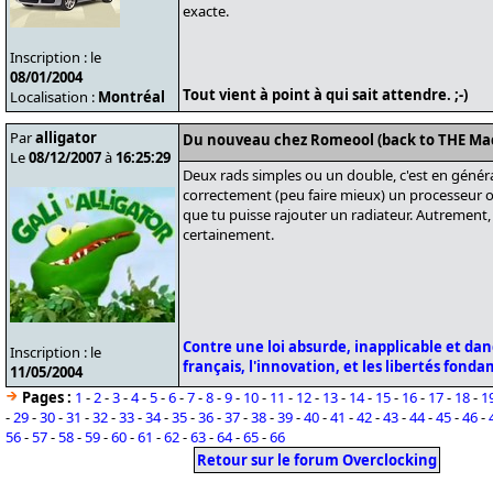
exacte.
Inscription : le
08/01/2004
Tout vient à point à qui sait attendre. ;-)
Localisation :
Montréal
Par
alligator
Du nouveau chez Romeool (back to THE Ma
Le
08/12/2007
à
16:25:29
Deux rads simples ou un double, c'est en général
correctement (peu faire mieux) un processeur ou
que tu puisse rajouter un radiateur. Autrement, 
certainement.
Contre une loi absurde, inapplicable et da
Inscription : le
français, l'innovation, et les libertés fond
11/05/2004
Pages :
1
-
2
-
3
-
4
-
5
-
6
-
7
-
8
-
9
-
10
-
11
-
12
-
13
-
14
-
15
-
16
-
17
-
18
-
1
-
29
-
30
-
31
-
32
-
33
-
34
-
35
-
36
-
37
-
38
-
39
-
40
-
41
-
42
-
43
-
44
-
45
-
46
-
56
-
57
-
58
-
59
-
60
-
61
-
62
-
63
-
64
-
65
-
66
Retour sur le forum Overclocking