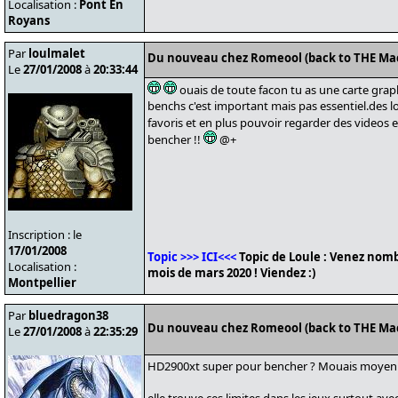
Localisation :
Pont En
Royans
Par
loulmalet
Du nouveau chez Romeool (back to THE Ma
Le
27/01/2008
à
20:33:44
ouais de toute facon tu as une carte gra
benchs c'est important mais pas essentiel.des lo
favoris et en plus pouvoir regarder des videos
bencher !!
@+
Inscription : le
17/01/2008
Topic >>> ICI<<<
Topic de Loule : Venez nomb
Localisation :
mois de mars 2020 ! Viendez :)
Montpellier
Par
bluedragon38
Du nouveau chez Romeool (back to THE Ma
Le
27/01/2008
à
22:35:29
HD2900xt super pour bencher ? Mouais moyen