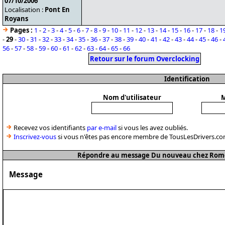
07/10/2006
Localisation :
Pont En
Royans
Pages :
1
-
2
-
3
-
4
-
5
-
6
-
7
-
8
-
9
-
10
-
11
-
12
-
13
-
14
-
15
-
16
-
17
-
18
-
1
-
29
-
30
-
31
-
32
-
33
-
34
-
35
-
36
-
37
-
38
-
39
-
40
-
41
-
42
-
43
-
44
-
45
-
46
-
56
-
57
-
58
-
59
-
60
-
61
-
62
-
63
-
64
-
65
-
66
Retour sur le forum Overclocking
Identification
Nom d'utilisateur
M
Recevez vos identifiants
par e-mail
si vous les avez oubliés.
Inscrivez-vous
si vous n'êtes pas encore membre de TousLesDrivers.co
Répondre au message Du nouveau chez Romeo
Message