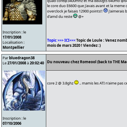
quad core@3400mhz et ma 8800gts 640mo @643/
le core duo E6600 que j'avais avant et la meme
overclock je faisais 12900 points!!
j'aimerais 
d'amd du reste
@+
Inscription : le
17/01/2008
Topic >>> ICI<<<
Topic de Loule : Venez nomb
Localisation :
mois de mars 2020 ! Viendez :)
Montpellier
Par
bluedragon38
Du nouveau chez Romeool (back to THE Ma
Le
27/01/2008
à
20:02:40
core 2 @ 3.8ghz
.. mamis les ATI n'aime pas c
Inscription : le
07/10/2006