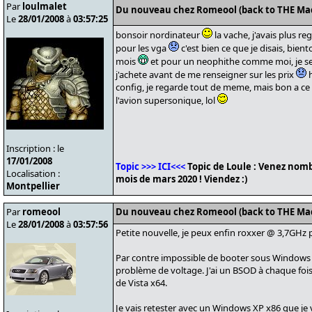
Par
loulmalet
Du nouveau chez Romeool (back to THE Ma
Le
28/01/2008
à
03:57:25
bonsoir nordinateur
la vache, j'avais plus r
pour les vga
c'est bien ce que je disais, biento
mois
et pour un neophithe comme moi, je sens
j'achete avant de me renseigner sur les prix
h
config, je regarde tout de meme, mais bon a ce tr
l'avion supersonique, lol
Inscription : le
17/01/2008
Topic >>> ICI<<<
Topic de Loule : Venez nomb
Localisation :
mois de mars 2020 ! Viendez :)
Montpellier
Par
romeool
Du nouveau chez Romeool (back to THE Ma
Le
28/01/2008
à
03:57:56
Petite nouvelle, je peux enfin roxxer @ 3,7GH
Par contre impossible de booter sous Window
problème de voltage. J'ai un BSOD à chaque fois
de Vista x64.
Je vais retester avec un Windows XP x86 que je v