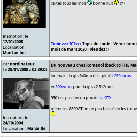
cartes tous les mois
bonne nuit
@+
Inscription : le
17/01/2008
Topic >>> ICI<<<
Topic de Loule : Venez nomb
Localisation :
mois de mars 2020 ! Viendez :)
Montpellier
Par
nordinateur
Du nouveau chez Romeool (back to THE Ma
Le
28/01/2008
à
03:39:02
loulmalet la gts 640mo c'est plutôt
250euros
et
300euros
pour la gts v2 512mo .
350 t'es pas loin du prix de .
la GTX
.
même les 8800GT on un peu baissé on les trou
Inscription : le
24/10/2004
Localisation :
Marseille