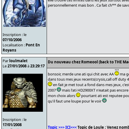
elle trouve ces limites dans les jeux surtout avec
personnellement mais bon . Ca fait ch** de savoi
Inscription : le
07/10/2006
Localisation :
Pont En
Royans
Par
loulmalet
Du nouveau chez Romeool (back to THE Ma
Le
27/01/2008
à
23:29:17
bonsoir, merde une ati qui chit avec AA
ma ge
dans tous mes jeux recents(crysis,call off duty 4
en fait je met tout a fond dans mes jeux, c'es
2007
mais l'ati HD2900XT n'eatait pas encore
mon choix alors
pourtant ati est reputee pour
qu'il faut une loupe pour le voir
Inscription : le
17/01/2008
Topic >>> ICI<<<
Topic de Loule : Venez nomb