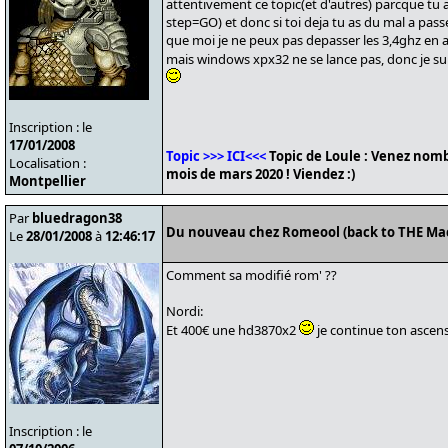
attentivement ce topic(et d'autres) parcque t
step=GO) et donc si toi deja tu as du mal a pass
que moi je ne peux pas depasser les 3,4ghz en ai
mais windows xpx32 ne se lance pas, donc je su
Inscription : le
17/01/2008
Topic >>> ICI<<<
Topic de Loule : Venez nomb
Localisation :
mois de mars 2020 ! Viendez :)
Montpellier
Par
bluedragon38
Du nouveau chez Romeool (back to THE Ma
Le
28/01/2008
à
12:46:17
Comment sa modifié rom' ??
Nordi:
Et 400€ une hd3870x2
je continue ton ascen
Inscription : le