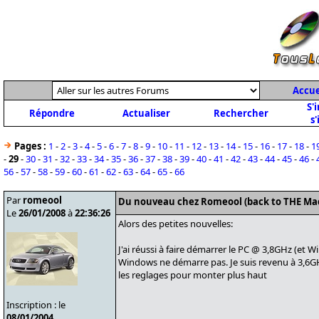
Accue
S'
Répondre
Actualiser
Rechercher
s'
Pages :
1
-
2
-
3
-
4
-
5
-
6
-
7
-
8
-
9
-
10
-
11
-
12
-
13
-
14
-
15
-
16
-
17
-
18
-
1
-
29
-
30
-
31
-
32
-
33
-
34
-
35
-
36
-
37
-
38
-
39
-
40
-
41
-
42
-
43
-
44
-
45
-
46
-
56
-
57
-
58
-
59
-
60
-
61
-
62
-
63
-
64
-
65
-
66
Par
romeool
Du nouveau chez Romeool (back to THE Ma
Le
26/01/2008
à
22:36:26
Alors des petites nouvelles:
J'ai réussi à faire démarrer le PC @ 3,8GHz (et 
Windows ne démarre pas. Je suis revenu à 3,6GH
les reglages pour monter plus haut
Inscription : le
08/01/2004