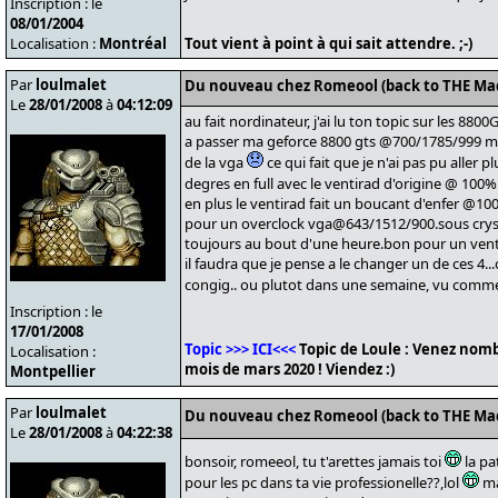
Inscription : le
08/01/2004
Localisation :
Montréal
Tout vient à point à qui sait attendre. ;-)
Par
loulmalet
Du nouveau chez Romeool (back to THE Ma
Le
28/01/2008
à
04:12:09
au fait nordinateur, j'ai lu ton topic sur les 8800G
a passer ma geforce 8800 gts @700/1785/999 mais
de la vga
ce qui fait que je n'ai pas pu aller pl
degres en full avec le ventirad d'origine @ 100%
en plus le ventirad fait un boucant d'enfer @
pour un overclock vga@643/1512/900.sous crysi
toujours au bout d'une heure.bon pour un vent
il faudra que je pense a le changer un de ces 4.
congig.. ou plutot dans une semaine, vu comm
Inscription : le
17/01/2008
Topic >>> ICI<<<
Topic de Loule : Venez nomb
Localisation :
mois de mars 2020 ! Viendez :)
Montpellier
Par
loulmalet
Du nouveau chez Romeool (back to THE Ma
Le
28/01/2008
à
04:22:38
bonsoir, romeeol, tu t'arettes jamais toi
la pa
pour les pc dans ta vie professionelle??,lol
ma