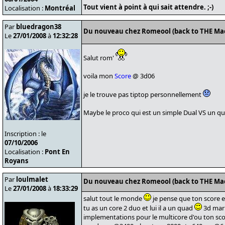
Tout vient à point à qui sait attendre. ;-)
Localisation :
Montréal
Par
bluedragon38
Du nouveau chez Romeool (back to THE Ma
Le
27/01/2008
à
12:32:28
Salut rom'
voila mon
Score
@ 3d06
je le trouve pas tiptop personnellement
Maybe le proco qui est un simple Dual VS un qua
Inscription : le
07/10/2006
Localisation :
Pont En
Royans
Par
loulmalet
Du nouveau chez Romeool (back to THE Ma
Le
27/01/2008
à
18:33:29
salut tout le monde
je pense que ton score e
tu as un core 2 duo et lui il a un quad
3d mark
implementations pour le multicore d'ou ton sc