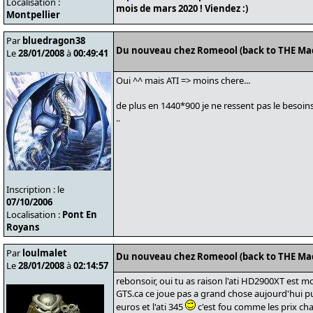
Localisation :
mois de mars 2020 ! Viendez :)
Montpellier
Par
bluedragon38
Du nouveau chez Romeool (back to THE Ma
Le
28/01/2008
à
00:49:41
Oui ^^ mais ATI => moins chere...
de plus en 1440*900 je ne ressent pas le besoins 
..
Inscription : le
07/10/2006
Localisation :
Pont En
Royans
Par
loulmalet
Du nouveau chez Romeool (back to THE Ma
Le
28/01/2008
à
02:14:57
rebonsoir, oui tu as raison l'ati HD2900XT est 
GTS.ca ce joue pas a grand chose aujourd'hui p
euros et l'ati 345
c'est fou comme les prix ch