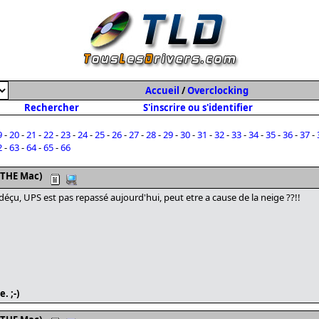
Accueil
/
Overclocking
Rechercher
S'inscrire ou s'identifier
9
-
20
-
21
-
22
-
23
-
24
-
25
-
26
-
27
-
28
-
29
-
30
-
31
-
32
-
33
-
34
-
35
-
36
-
37
-
2
-
63
-
64
-
65
-
66
 THE Mac)
s déçu, UPS est pas repassé aujourd'hui, peut etre a cause de la neige ??!!
. ;-)