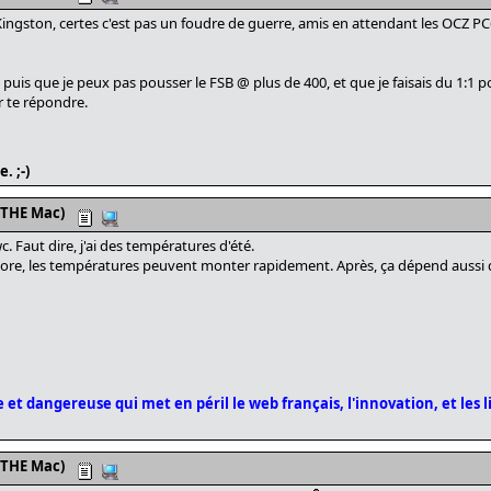
ngston, certes c'est pas un foudre de guerre, amis en attendant les OCZ PC6
 puis que je peux pas pousser le FSB @ plus de 400, et que je faisais du 1:1 po
r te répondre.
. ;-)
 THE Mac)
. Faut dire, j'ai des températures d'été.
ore, les températures peuvent monter rapidement. Après, ça dépend aussi 
 et dangereuse qui met en péril le web français, l'innovation, et les l
 THE Mac)