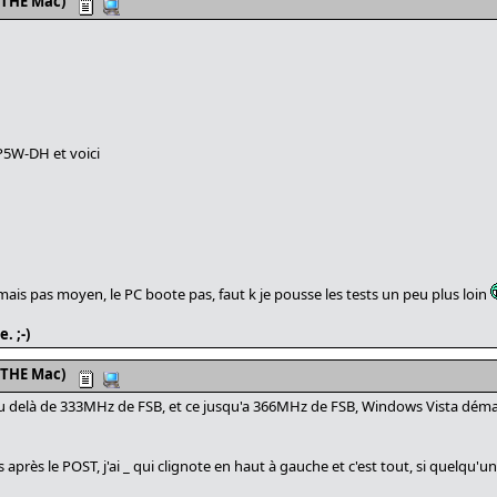
 THE Mac)
 P5W-DH et voici
0, mais pas moyen, le PC boote pas, faut k je pousse les tests un peu plus loin
. ;-)
 THE Mac)
u'au delà de 333MHz de FSB, et ce jusqu'a 366MHz de FSB, Windows Vista déma
près le POST, j'ai _ qui clignote en haut à gauche et c'est tout, si quelqu'un 