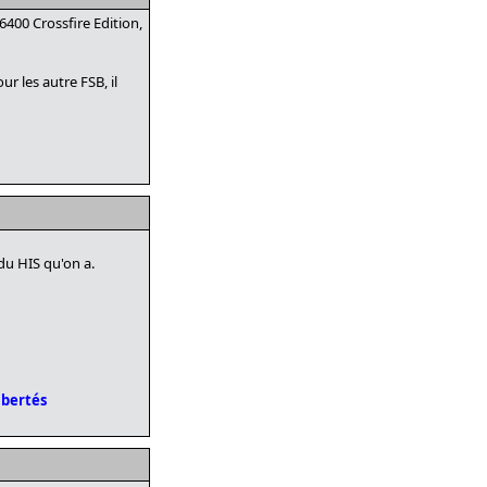
400 Crossfire Edition,
ur les autre FSB, il
du HIS qu'on a.
ibertés