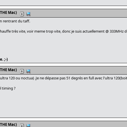
 THE Mac)
 en rentrant du taff.
hauffe très vite, voir meme trop vite, donc je suis actuellement @ 333MHz d
. ;-)
 THE Mac)
 ultra 120 ou noctua) .Je ne dépasse pas 51 degrés en full avec l'ultra 120(bo
l timing ?
 THE Mac)