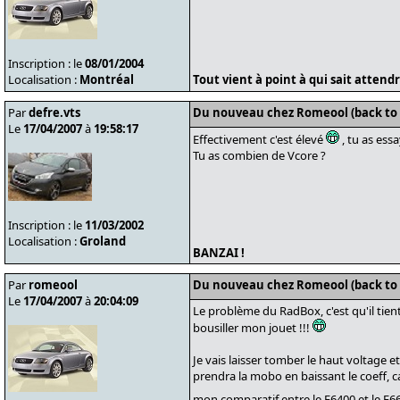
Inscription : le
08/01/2004
Localisation :
Montréal
Tout vient à point à qui sait attendre
Par
defre.vts
Du nouveau chez Romeool (back to
Le
17/04/2007
à
19:58:17
Effectivement c'est élevé
, tu as essa
Tu as combien de Vcore ?
Inscription : le
11/03/2002
Localisation :
Groland
BANZAI !
Par
romeool
Du nouveau chez Romeool (back to
Le
17/04/2007
à
20:04:09
Le problème du RadBox, c'est qu'il tient
bousiller mon jouet !!!
Je vais laisser tomber le haut voltage 
prendra la mobo en baissant le coeff, ca 
mon comparatif entre le E6400 et le E66