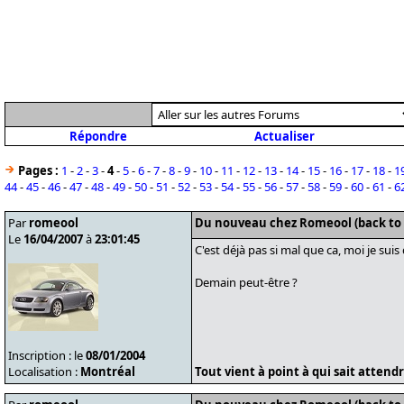
Répondre
Actualiser
Pages :
1
-
2
-
3
-
4
-
5
-
6
-
7
-
8
-
9
-
10
-
11
-
12
-
13
-
14
-
15
-
16
-
17
-
18
-
1
44
-
45
-
46
-
47
-
48
-
49
-
50
-
51
-
52
-
53
-
54
-
55
-
56
-
57
-
58
-
59
-
60
-
61
-
6
Par
romeool
Du nouveau chez Romeool (back to
Le
16/04/2007
à
23:01:45
C'est déjà pas si mal que ca, moi je sui
Demain peut-être ?
Inscription : le
08/01/2004
Localisation :
Montréal
Tout vient à point à qui sait attendre