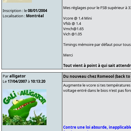
Mes réglages pour le FSB supérieur à 
Inscription : le
08/01/2004
Localisation :
Montréal
Vcore @ 1.4 Mini
Vfsb @ 1.4
Vmch@1.65
Vich @1.05
Timings mémoire par défaut pour tous 
Merci
Tout vient à point à qui sait attendre
Par
alligator
Du nouveau chez Romeool (back to
Le
17/04/2007
à
10:13:20
Augmente le vcore si tes températures l
voltage entré dans le bios n'est pas fo
Contre une loi absurde, inapplicable