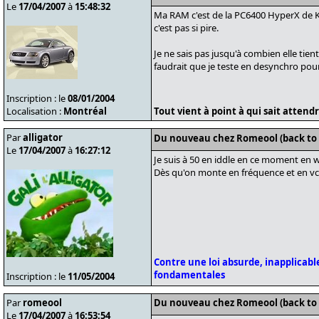
Le
17/04/2007
à
15:48:32
Ma RAM c'est de la PC6400 HyperX de Ki
c'est pas si pire.
Je ne sais pas jusqu'à combien elle tient
faudrait que je teste en desynchro pou
Inscription : le
08/01/2004
Localisation :
Montréal
Tout vient à point à qui sait attendre
Par
alligator
Du nouveau chez Romeool (back to
Le
17/04/2007
à
16:27:12
Je suis à 50 en iddle en ce moment en wc
Dès qu'on monte en fréquence et en vc
Contre une loi absurde, inapplicable
fondamentales
Inscription : le
11/05/2004
Par
romeool
Du nouveau chez Romeool (back to
Le
17/04/2007
à
16:53:54