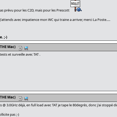
s prévu pour les C2D, mais pour les Prescott
J'attends avec impatience mon WC qui traine a arriver, merci La Poste.....
. ;-)
 THE Mac)
sts et surveille avec TAT .
 THE Mac)
 mais @ 3.0GHz déjà, en full load avec TAT je tape le 80degrés, donc j'ai stoppé di
licite pas ;-)