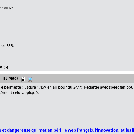
333MHZ:
les FSB.
. ;-)
 THE Mac)
e permette (jusqu'à 1.45V en air pour du 24/7). Regarde avec speedfan pour l
rcément celui appliqué.
 et dangereuse qui met en péril le web français, l'innovation, et les l