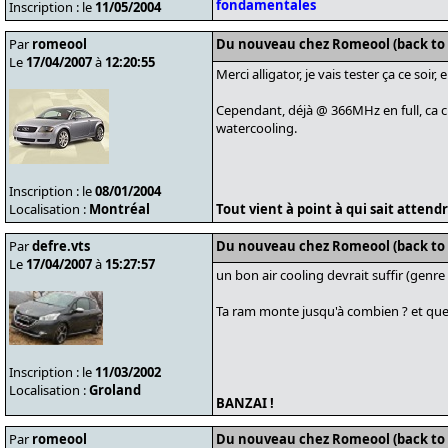
fondamentales
Inscription : le
11/05/2004
Par
romeool
Du nouveau chez Romeool (back to
Le
17/04/2007
à
12:20:55
Merci alligator, je vais tester ça ce soir,
Cependant, déjà @ 366MHz en full, ca c
watercooling.
Inscription : le
08/01/2004
Localisation :
Montréal
Tout vient à point à qui sait attendre
Par
defre.vts
Du nouveau chez Romeool (back to
Le
17/04/2007
à
15:27:57
un bon air cooling devrait suffir (genre
Ta ram monte jusqu'à combien ? et que
Inscription : le
11/03/2002
Localisation :
Groland
BANZAI !
Par
romeool
Du nouveau chez Romeool (back to