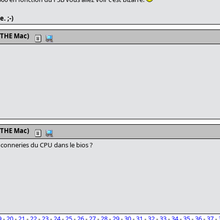
. ;-)
 THE Mac)
 THE Mac)
es conneries du CPU dans le bios ?
9
-
20
-
21
-
22
-
23
-
24
-
25
-
26
-
27
-
28
-
29
-
30
-
31
-
32
-
33
-
34
-
35
-
36
-
37
-