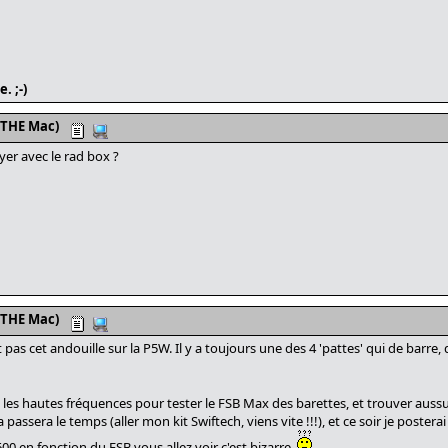
. ;-)
 THE Mac)
yer avec le rad box ?
 THE Mac)
 pas cet andouille sur la P5W. Il y a toujours une des 4 'pattes' qui de barre
et les hautes fréquences pour tester le FSB Max des barettes, et trouver aus
passera le temps (aller mon kit Swiftech, viens vite !!!), et ce soir je posterai
00 en fonction du FSB vous allez voir c'est bizarre.