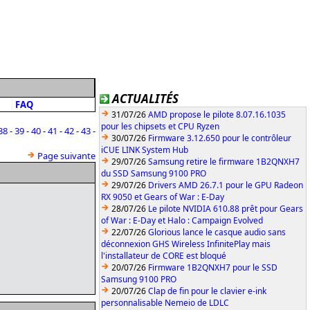
ACTUALITÉS
FAQ
31/07/26
AMD propose le pilote 8.07.16.1035
pour les chipsets et CPU Ryzen
38
-
39
-
40
-
41
-
42
-
43
-
30/07/26
Firmware 3.12.650 pour le contrôleur
iCUE LINK System Hub
Page suivante
29/07/26
Samsung retire le firmware 1B2QNXH7
du SSD Samsung 9100 PRO
29/07/26
Drivers AMD 26.7.1 pour le GPU Radeon
RX 9050 et Gears of War : E-Day
28/07/26
Le pilote NVIDIA 610.88 prêt pour Gears
of War : E-Day et Halo : Campaign Evolved
22/07/26
Glorious lance le casque audio sans
déconnexion GHS Wireless InfinitePlay mais
l'installateur de CORE est bloqué
20/07/26
Firmware 1B2QNXH7 pour le SSD
Samsung 9100 PRO
20/07/26
Clap de fin pour le clavier e-ink
personnalisable Nemeio de LDLC