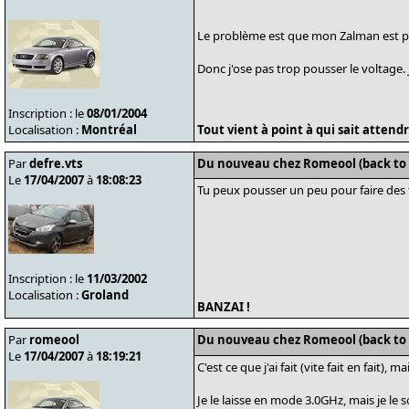
Le problème est que mon Zalman est pa
Donc j'ose pas trop pousser le voltage. 
Inscription : le
08/01/2004
Localisation :
Montréal
Tout vient à point à qui sait attendre
Par
defre.vts
Du nouveau chez Romeool (back to
Le
17/04/2007
à
18:08:23
Tu peux pousser un peu pour faire des te
Inscription : le
11/03/2002
Localisation :
Groland
BANZAI !
Par
romeool
Du nouveau chez Romeool (back to
Le
17/04/2007
à
18:19:21
C'est ce que j'ai fait (vite fait en fait),
Je le laisse en mode 3.0GHz, mais je le sol