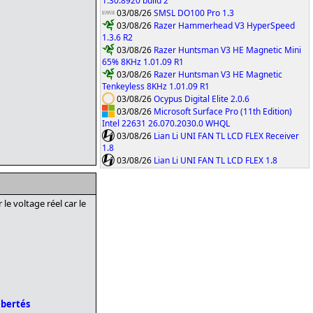
1.30.8920 build 2
03/08/26
SMSL DO100 Pro 1.3
03/08/26
Razer Hammerhead V3 HyperSpeed
1.3.6 R2
03/08/26
Razer Huntsman V3 HE Magnetic Mini
65% 8KHz 1.01.09 R1
03/08/26
Razer Huntsman V3 HE Magnetic
Tenkeyless 8KHz 1.01.09 R1
03/08/26
Ocypus Digital Elite 2.0.6
03/08/26
Microsoft Surface Pro (11th Edition)
Intel 22631 26.070.2030.0 WHQL
03/08/26
Lian Li UNI FAN TL LCD FLEX Receiver
1.8
03/08/26
Lian Li UNI FAN TL LCD FLEX 1.8
e voltage réel car le
ibertés