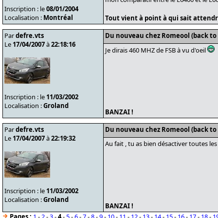
Inscription : le
08/01/2004
Localisation :
Montréal
Tout vient à point à qui sait attendre
Par
defre.vts
Du nouveau chez Romeool (back to
Le
17/04/2007
à
22:18:16
Je dirais 460 MHZ de FSB à vu d'oeil
Inscription : le
11/03/2002
Localisation :
Groland
BANZAI !
Par
defre.vts
Du nouveau chez Romeool (back to
Le
17/04/2007
à
22:19:32
Au fait , tu as bien désactiver toutes l
Inscription : le
11/03/2002
Localisation :
Groland
BANZAI !
Pages :
1
-
2
-
3
-
4
-
5
-
6
-
7
-
8
-
9
-
10
-
11
-
12
-
13
-
14
-
15
-
16
-
17
-
18
-
1