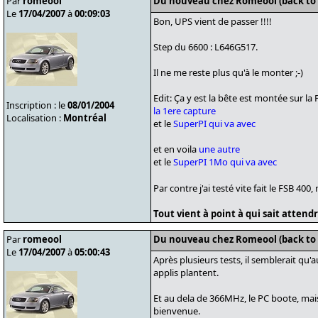
Par
romeool
Du nouveau chez Romeool (back to
Le
17/04/2007
à
00:09:03
Bon, UPS vient de passer !!!!
Step du 6600 : L646G517.
Il ne me reste plus qu'à le monter ;-)
Edit: Ça y est la bête est montée sur la
Inscription : le
08/01/2004
la 1ere capture
Localisation :
Montréal
et le
SuperPI qui va avec
et en voila
une autre
et le
SuperPI 1Mo qui va avec
Par contre j'ai testé vite fait le FSB 40
Tout vient à point à qui sait attendre
Par
romeool
Du nouveau chez Romeool (back to
Le
17/04/2007
à
05:00:43
Après plusieurs tests, il semblerait q
applis plantent.
Et au dela de 366MHz, le PC boote, mais a
bienvenue.