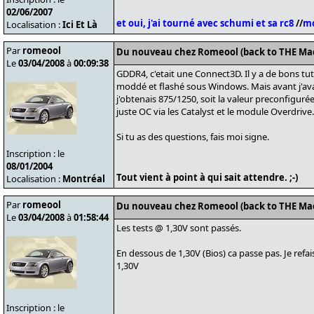
02/06/2007
et oui, j'ai tourné avec schumi et sa rc8
//
mo
Localisation :
Ici Et Là
Par
romeool
Du nouveau chez Romeool (back to THE Ma
Le
03/04/2008
à
00:09:38
GDDR4, c'etait une Connect3D. Il y a de bons tuto
moddé et flashé sous Windows. Mais avant j'ava
j'obtenais 875/1250, soit la valeur preconfigurée
juste OC via les Catalyst et le module Overdrive.
Si tu as des questions, fais moi signe.
Inscription : le
08/01/2004
Tout vient à point à qui sait attendre. ;-)
Localisation :
Montréal
Par
romeool
Du nouveau chez Romeool (back to THE Ma
Le
03/04/2008
à
01:58:44
Les tests @ 1,30V sont passés.
En dessous de 1,30V (Bios) ca passe pas. Je refa
1,30V
Inscription : le