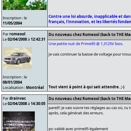
Contre une loi absurde, inapplicable et da
Inscription : le
français, l'innovation, et les libertés fond
11/05/2004
Par
romeool
Du nouveau chez Romeool (back to THE Ma
Le
02/04/2008
à
12:42:31
Une petite nuit de Prime95 @ 1,3125V bios.
Je vais continuer la baisse de voltage pour tr
Inscription : le
08/01/2004
Tout vient à point à qui sait attendre. ;-)
Localisation :
Montréal
Par
drainvac
Du nouveau chez Romeool (back to THE Ma
Le
02/04/2008
à
14:30:05
pareil!! je vais suivre tes réglages au cas où, t
après, cela générait des erreurs.
ps: validé avec prime95 également