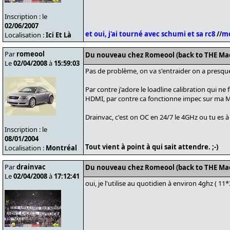
Inscription : le
02/06/2007
et oui, j'ai tourné avec schumi et sa rc8
//
mo
Localisation :
Ici Et Là
Par
romeool
Du nouveau chez Romeool (back to THE Ma
Le
02/04/2008
à
15:59:03
Pas de problème, on va s'entraider on a presq
Par contre j'adore le loadline calibration qui n
HDMI, par contre ca fonctionne impec sur ma 
Drainvac, c'est on OC en 24/7 le 4GHz ou tu es à
Inscription : le
08/01/2004
Tout vient à point à qui sait attendre. ;-)
Localisation :
Montréal
Par
drainvac
Du nouveau chez Romeool (back to THE Ma
Le
02/04/2008
à
17:12:41
oui, je l'utilise au quotidien à environ 4ghz ( 11*