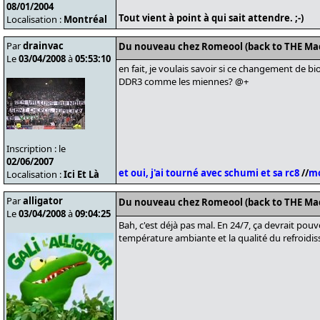
08/01/2004
Tout vient à point à qui sait attendre. ;-)
Localisation :
Montréal
Par
drainvac
Du nouveau chez Romeool (back to THE Ma
Le
03/04/2008
à
05:53:10
en fait, je voulais savoir si ce changement de bi
DDR3 comme les miennes? @+
Inscription : le
02/06/2007
et oui, j'ai tourné avec schumi et sa rc8
//
mo
Localisation :
Ici Et Là
Par
alligator
Du nouveau chez Romeool (back to THE Ma
Le
03/04/2008
à
09:04:25
Bah, c'est déjà pas mal. En 24/7, ça devrait pouv
température ambiante et la qualité du refroidi