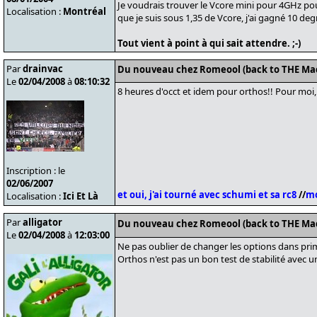
Je voudrais trouver le Vcore mini pour 4GHz p
Localisation :
Montréal
que je suis sous 1,35 de Vcore, j'ai gagné 10 deg
Tout vient à point à qui sait attendre. ;-)
Par
drainvac
Du nouveau chez Romeool (back to THE Ma
Le
02/04/2008
à
08:10:32
8 heures d'occt et idem pour orthos!! Pour moi, 
Inscription : le
02/06/2007
et oui, j'ai tourné avec schumi et sa rc8
//
mo
Localisation :
Ici Et Là
Par
alligator
Du nouveau chez Romeool (back to THE Ma
Le
02/04/2008
à
12:03:00
Ne pas oublier de changer les options dans p
Orthos n'est pas un bon test de stabilité avec u