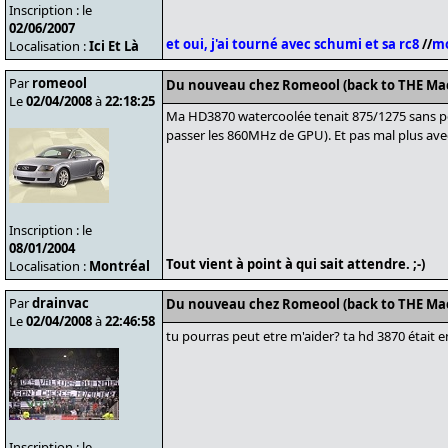
Inscription : le
02/06/2007
et oui, j'ai tourné avec schumi et sa rc8
//
mo
Localisation :
Ici Et Là
Par
romeool
Du nouveau chez Romeool (back to THE Ma
Le
02/04/2008
à
22:18:25
Ma HD3870 watercoolée tenait 875/1275 sans pe
passer les 860MHz de GPU). Et pas mal plus ave
Inscription : le
08/01/2004
Tout vient à point à qui sait attendre. ;-)
Localisation :
Montréal
Par
drainvac
Du nouveau chez Romeool (back to THE Ma
Le
02/04/2008
à
22:46:58
tu pourras peut etre m'aider? ta hd 3870 était 
Inscription : le