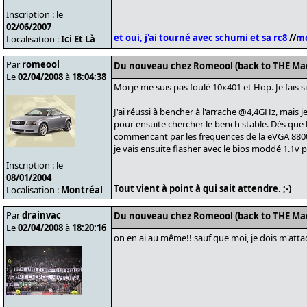
Inscription : le
02/06/2007
et oui, j'ai tourné avec schumi et sa rc8
//
mo
Localisation :
Ici Et Là
Par
romeool
Du nouveau chez Romeool (back to THE Ma
Le
02/04/2008
à
18:04:38
Moi je me suis pas foulé 10x401 et Hop. Je fais s
J'ai réussi à bencher à l'arrache @4,4GHz, mais j
pour ensuite chercher le bench stable. Dès que 
commencant par les frequences de la eVGA 8800GT
je vais ensuite flasher avec le bios moddé 1.1v p
Inscription : le
08/01/2004
Tout vient à point à qui sait attendre. ;-)
Localisation :
Montréal
Par
drainvac
Du nouveau chez Romeool (back to THE Ma
Le
02/04/2008
à
18:20:16
on en ai au même!! sauf que moi, je dois m'at