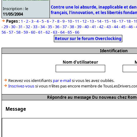
Contre une loi absurde, inapplicable et da
Inscription : le
français, l'innovation, et les libertés fond
11/05/2004
Pages :
1
-
2
-
3
-
4
-
5
-
6
-
7
-
8
-
9
-
10
-
11
-
12
-
13
-
14
-
15
-
16
-
17
-
18
-
1
-
29
-
30
-
31
-
32
-
33
-
34
-
35
-
36
-
37
-
38
-
39
-
40
-
41
-
42
-
43
-
44
-
45
-
46
-
56
-
57
-
58
-
59
-
60
-
61
-
62
-
63
-
64
-
65
-
66
Retour sur le forum Overclocking
Identification
Nom d'utilisateur
M
Recevez vos identifiants
par e-mail
si vous les avez oubliés.
Inscrivez-vous
si vous n'êtes pas encore membre de TousLesDrivers.co
Répondre au message Du nouveau chez Romeo
Message