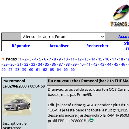
Accue
S'
Répondre
Actualiser
Rechercher
s'
Pages :
1
-
2
-
3
-
4
-
5
-
6
-
7
-
8
-
9
-
10
-
11
-
12
-
13
-
14
-
15
-
16
-
17
-
18
-
1
-
29
-
30
-
31
-
32
-
33
-
34
-
35
-
36
-
37
-
38
-
39
-
40
-
41
-
42
-
43
-
44
-
45
-
46
-
56
-
57
-
58
-
59
-
60
-
61
-
62
-
63
-
64
-
65
-
66
Par
romeool
Du nouveau chez Romeool (back to THE Ma
Le
02/04/2008
à
00:04:58
Drainvac, tu as validé avec quoi ton OC ? Car m
basses, mais pas Prime95.
Edit: j'ai passé Prime @ 4GHz pendant plus d'un
1,35V, la je teste pendant toute la nuit @ 1,3125 B
descends encore. J'ai désynchro la RAM @ 960M
profil EPP en PC8000 !!!)
Inscription : le
08/01/2004