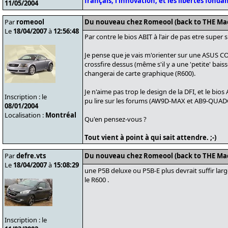
français, l'innovation, et les libertés fond
11/05/2004
Par
romeool
Du nouveau chez Romeool (back to THE Ma
Le
18/04/2007
à
12:56:48
Par contre le bios ABIT à l'air de pas etre super s
Je pense que je vais m'orienter sur une ASUS C
crossfire dessus (même s'il y a une 'petite' bais
changerai de carte graphique (R600).
Je n'aime pas trop le design de la DFI, et le bios 
Inscription : le
pu lire sur les forums (AW9D-MAX et AB9-QUADG
08/01/2004
Localisation :
Montréal
Qu'en pensez-vous ?
Tout vient à point à qui sait attendre. ;-)
Par
defre.vts
Du nouveau chez Romeool (back to THE Ma
Le
18/04/2007
à
15:08:29
une P5B deluxe ou P5B-E plus devrait suffir lar
le R600 .
Inscription : le