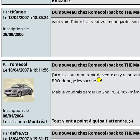
BANZAI !
Par
tit'ange
Du nouveau chez Romeool (back to THE Ma
Le
18/04/2007
à
18:35:24
vaut voir d'abord si il veut vraiment garder son c
Inscription : le
29/09/2006
Par
romeool
Du nouveau chez Romeool (back to THE Ma
Le
18/04/2007
à
19:11:56
J'ai mis a jour mon topic de vente en y rajout
PRO, donc, je les sacrifie
Mais je voudrais garder un 2nd PCI-E 16x (même
Inscription : le
08/01/2004
Tout vient à point à qui sait attendre. ;-)
Localisation :
Montréal
Par
defre.vts
Du nouveau chez Romeool (back to THE Ma
Le
18/04/2007
à
19:31:17