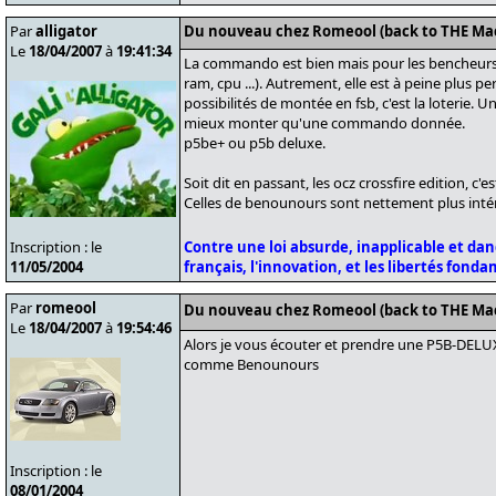
Par
alligator
Du nouveau chez Romeool (back to THE Ma
Le
18/04/2007
à
19:41:34
La commando est bien mais pour les bencheurs
ram, cpu ...). Autrement, elle est à peine plus p
possibilités de montée en fsb, c'est la loterie.
mieux monter qu'une commando donnée.
p5be+ ou p5b deluxe.
Soit dit en passant, les ocz crossfire edition, c'e
Celles de benounours sont nettement plus int
Inscription : le
Contre une loi absurde, inapplicable et da
11/05/2004
français, l'innovation, et les libertés fond
Par
romeool
Du nouveau chez Romeool (back to THE Ma
Le
18/04/2007
à
19:54:46
Alors je vous écouter et prendre une P5B-DEL
comme Benounours
Inscription : le
08/01/2004