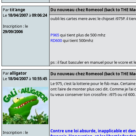
Par
tit'ange
Du nouveau chez Romeool (back to THE Ma
Le
18/04/2007
à
09:06:24
oubli les cartes mere avec le chipset i975P. il ti
Inscription : le
29/09/2006
P965
qui tient plus de 500 mhz
RD600
qui tient 500mhz
ps : il faut basculer en manuel pour le vcore et l
Par
alligator
Du nouveau chez Romeool (back to THE Ma
Le
18/04/2007
à
10:55:45
Le 975, c'est la lotterie pour le fsb max. Certa
ont l'aire de monter plus ceci dit. Comme je l'ai di
tu veux conserver ton crossfire : i975 ou rd 600.
Contre une loi absurde, inapplicable et da
Inscription : le