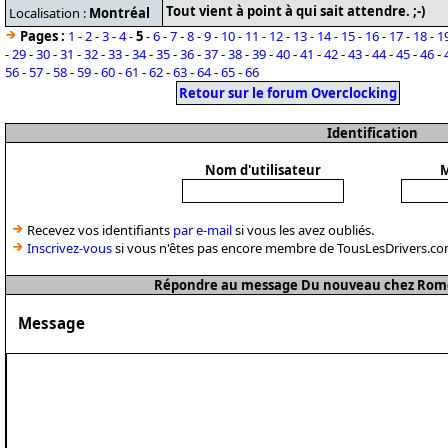
Tout vient à point à qui sait attendre. ;-)
Localisation :
Montréal
Pages :
1
-
2
-
3
-
4
-
5
-
6
-
7
-
8
-
9
-
10
-
11
-
12
-
13
-
14
-
15
-
16
-
17
-
18
-
1
-
29
-
30
-
31
-
32
-
33
-
34
-
35
-
36
-
37
-
38
-
39
-
40
-
41
-
42
-
43
-
44
-
45
-
46
-
56
-
57
-
58
-
59
-
60
-
61
-
62
-
63
-
64
-
65
-
66
Retour sur le forum Overclocking
Identification
Nom d'utilisateur
M
Recevez vos identifiants
par e-mail
si vous les avez oubliés.
Inscrivez-vous
si vous n'êtes pas encore membre de TousLesDrivers.co
Répondre au message Du nouveau chez Romeo
Message