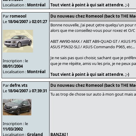
Localisation :
Montréal
Tout vient à point à qui sait attendre. ;-)
Par
romeool
Du nouveau chez Romeool (back to THE Ma
Le
18/04/2007
à
02:01:27
Bonne nouvelle, j'ai peut çetre quelqu'un pou
alors que me conseillez-vous pour roxez et O/C
ABIT AW9D-MAX / ABIT AB9-QUAD GT / ASUS P5B
ASUS P5N32-SLI / ASUS Commando P965, etc...
Je ne sais pas quoi choisir, sachant que je préfèr
Inscription : le
que je me répète, amis vu les prix, je ne peux p
08/01/2004
Localisation :
Montréal
Tout vient à point à qui sait attendre. ;-)
Par
defre.vts
Du nouveau chez Romeool (back to THE Ma
Le
18/04/2007
à
07:39:31
Tu as trop de chose sur auto à mon gout mais 
Inscription : le
11/03/2002
Localisation :
Groland
BANZAI !