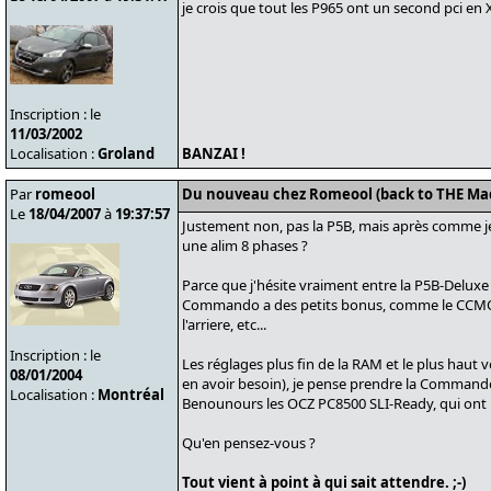
je crois que tout les P965 ont un second pci en 
Inscription : le
11/03/2002
Localisation :
Groland
BANZAI !
Par
romeool
Du nouveau chez Romeool (back to THE Ma
Le
18/04/2007
à
19:37:57
Justement non, pas la P5B, mais après comme je
une alim 8 phases ?
Parce que j'hésite vraiment entre la P5B-Delux
Commando a des petits bonus, comme le CCMOS a 
l'arriere, etc...
Inscription : le
Les réglages plus fin de la RAM et le plus haut
08/01/2004
en avoir besoin), je pense prendre la Command
Localisation :
Montréal
Benounours les OCZ PC8500 SLI-Ready, qui ont 
Qu'en pensez-vous ?
Tout vient à point à qui sait attendre. ;-)