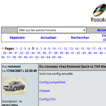
Accue
S'
Répondre
Actualiser
Rechercher
s'
Pages :
1
-
2
-
3
-
4
-
5
-
6
-
7
-
8
-
9
-
10
-
11
-
12
-
13
-
14
-
15
-
16
-
17
-
18
-
1
-
29
-
30
-
31
-
32
-
33
-
34
-
35
-
36
-
37
-
38
-
39
-
40
-
41
-
42
-
43
-
44
-
45
-
46
-
56
-
57
-
58
-
59
-
60
-
61
-
62
-
63
-
64
-
65
-
66
Par
romeool
Du nouveau chez Romeool (back to THE Ma
Le
17/04/2007
à
22:50:49
Voici ma config actuelle:
Config Jumperfree
Chipset
Config CPU
Inscription : le
08/01/2004