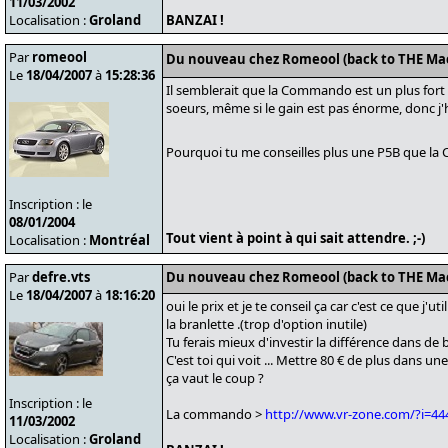
11/03/2002
Localisation :
Groland
BANZAI !
Par
romeool
Du nouveau chez Romeool (back to THE Ma
Le
18/04/2007
à
15:28:36
Il semblerait que la Commando est un plus fort 
soeurs, même si le gain est pas énorme, donc j'
Pourquoi tu me conseilles plus une P5B que la 
Inscription : le
08/01/2004
Tout vient à point à qui sait attendre. ;-)
Localisation :
Montréal
Par
defre.vts
Du nouveau chez Romeool (back to THE Ma
Le
18/04/2007
à
18:16:20
oui le prix et je te conseil ça car c'est ce que j'
la branlette .(trop d'option inutile)
Tu ferais mieux d'investir la différence dans de
C'est toi qui voit ... Mettre 80 € de plus dans
ça vaut le coup ?
Inscription : le
La commando >
http://www.vr-zone.com/?i=4
11/03/2002
Localisation :
Groland