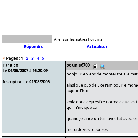
Répondre
Actualiser
Pages :
1
-
2
-
3
-
4
-
5
Par
alco
oc un e6700
Le
04/05/2007
à
16:20:09
bonjour je viens de monter tous le mat
Inscription : le
01/08/2006
ainsi que p5b deluxe ram pour le mome
aujourd'hui
voila donc deja est'ce normale que les t°
qui m'indique ca
quand je lance un test avec tat avec le
merci de vos reponses