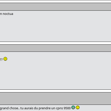
 un noctua
 ??
 grand chose.. tu aurais du prendre un cpns 9500