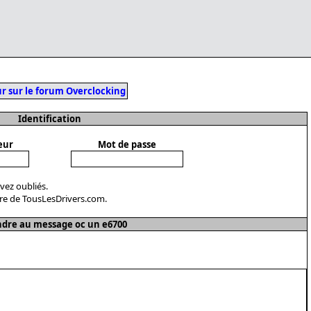
r sur le forum Overclocking
Identification
eur
Mot de passe
avez oubliés.
re de TousLesDrivers.com.
dre au message oc un e6700