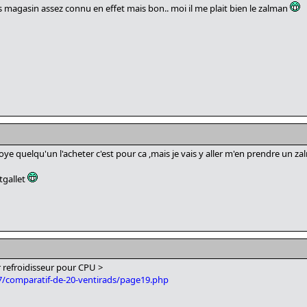
s magasin assez connu en effet mais bon.. moi il me plait bien le zalman
envoye quelqu'un l'acheter c'est pour ca ,mais je vais y aller m'en prendre un 
tgallet
r refroidisseur pour CPU >
67/comparatif-de-20-ventirads/page19.php