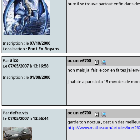
hum il se trouve partout enfin dans de
Inscription : le
07/10/2006
Localisation :
Pont En Royans
Par
alco
oc un e6700
Le
07/05/2007
à
13:16:58
non mais j'ai fais le con en faites j'ai 
Inscription : le
01/08/2006
j'habite a paris lol a 15 minutes de mon
Par
defre.vts
oc un e6700
Le
07/05/2007
à
13:56:44
garde ton noctua , c'est un des meilleu
http://www.matbe.com/articles/lire/2