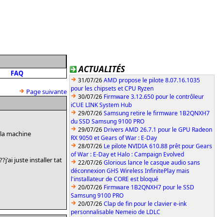
ACTUALITÉS
FAQ
31/07/26
AMD propose le pilote 8.07.16.1035
pour les chipsets et CPU Ryzen
Page suivante
30/07/26
Firmware 3.12.650 pour le contrôleur
iCUE LINK System Hub
29/07/26
Samsung retire le firmware 1B2QNXH7
du SSD Samsung 9100 PRO
29/07/26
Drivers AMD 26.7.1 pour le GPU Radeon
 la machine
RX 9050 et Gears of War : E-Day
28/07/26
Le pilote NVIDIA 610.88 prêt pour Gears
of War : E-Day et Halo : Campaign Evolved
j'ai juste installer tat
22/07/26
Glorious lance le casque audio sans
déconnexion GHS Wireless InfinitePlay mais
l'installateur de CORE est bloqué
20/07/26
Firmware 1B2QNXH7 pour le SSD
Samsung 9100 PRO
20/07/26
Clap de fin pour le clavier e-ink
personnalisable Nemeio de LDLC