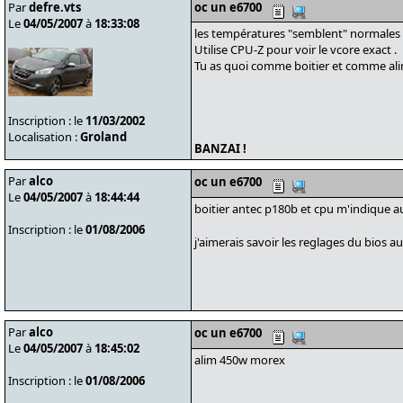
Par
defre.vts
oc un e6700
Le
04/05/2007
à
18:33:08
les températures "semblent" normales m
Utilise CPU-Z pour voir le vcore exact .
Tu as quoi comme boitier et comme ali
Inscription : le
11/03/2002
Localisation :
Groland
BANZAI !
Par
alco
oc un e6700
Le
04/05/2007
à
18:44:44
boitier antec p180b et cpu m'indique a
Inscription : le
01/08/2006
j'aimerais savoir les reglages du bios au
Par
alco
oc un e6700
Le
04/05/2007
à
18:45:02
alim 450w morex
Inscription : le
01/08/2006