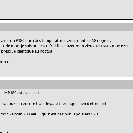
 avec un P180 qui a des températures avoisinant les 58 degrés .
eux de mots je suis un peu refroidi ,car avec mon vieux 180 AMG mon 6600 n
0 presque identique au noctua).
undred
 le P180 est excellent.
n radbox, ou encore trop de pate thermique, rien d'étonnant.
mon Zalman 7000AlCu, qui n'est pas prévu pour les C2D.
. ;-)