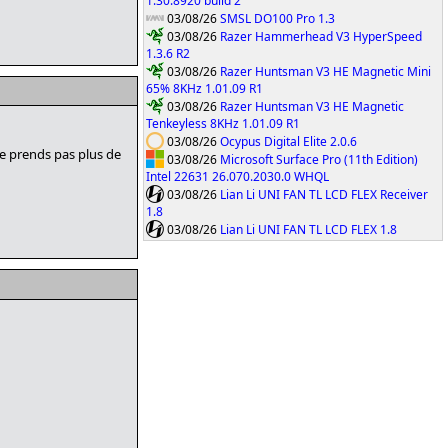
1.30.8920 build 2
03/08/26
SMSL DO100 Pro 1.3
03/08/26
Razer Hammerhead V3 HyperSpeed
1.3.6 R2
03/08/26
Razer Huntsman V3 HE Magnetic Mini
65% 8KHz 1.01.09 R1
03/08/26
Razer Huntsman V3 HE Magnetic
Tenkeyless 8KHz 1.01.09 R1
03/08/26
Ocypus Digital Elite 2.0.6
e prends pas plus de
03/08/26
Microsoft Surface Pro (11th Edition)
Intel 22631 26.070.2030.0 WHQL
03/08/26
Lian Li UNI FAN TL LCD FLEX Receiver
1.8
03/08/26
Lian Li UNI FAN TL LCD FLEX 1.8