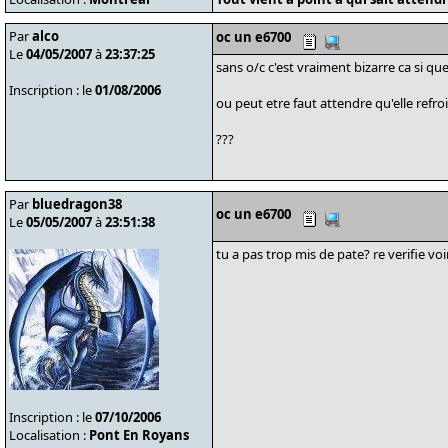
Par
alco
oc un e6700
Le
04/05/2007
à
23:37:25
sans o/c c'est vraiment bizarre ca si que
Inscription : le
01/08/2006
ou peut etre faut attendre qu'elle refroi
???
Par
bluedragon38
oc un e6700
Le
05/05/2007
à
23:51:38
tu a pas trop mis de pate? re verifie vo
Inscription : le
07/10/2006
Localisation :
Pont En Royans