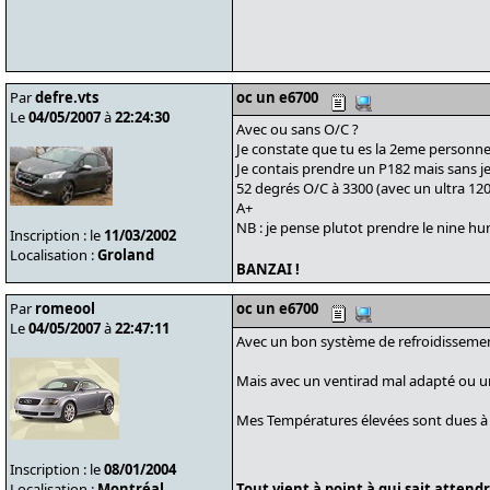
Par
defre.vts
oc un e6700
Le
04/05/2007
à
22:24:30
Avec ou sans O/C ?
Je constate que tu es la 2eme personne
Je contais prendre un P182 mais sans j
52 degrés O/C à 3300 (avec un ultra 12
A+
NB : je pense plutot prendre le nine h
Inscription : le
11/03/2002
Localisation :
Groland
BANZAI !
Par
romeool
oc un e6700
Le
04/05/2007
à
22:47:11
Avec un bon système de refroidissement
Mais avec un ventirad mal adapté ou u
Mes Températures élevées sont dues à 
Inscription : le
08/01/2004
Localisation :
Montréal
Tout vient à point à qui sait attendre