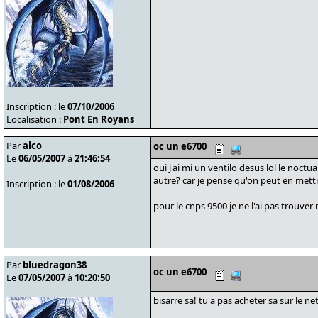
Inscription : le
07/10/2006
Localisation :
Pont En Royans
Par
alco
oc un e6700
Le
06/05/2007
à
21:46:54
oui j'ai mi un ventilo desus lol le noctu
autre? car je pense qu'on peut en mettre
Inscription : le
01/08/2006
pour le cnps 9500 je ne l'ai pas trouver 
Par
bluedragon38
oc un e6700
Le
07/05/2007
à
10:20:50
bisarre sa! tu a pas acheter sa sur le ne