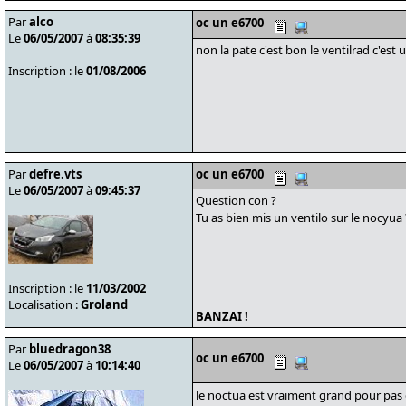
Par
alco
oc un e6700
Le
06/05/2007
à
08:35:39
non la pate c'est bon le ventilrad c'est
Inscription : le
01/08/2006
Par
defre.vts
oc un e6700
Le
06/05/2007
à
09:45:37
Question con ?
Tu as bien mis un ventilo sur le nocyua
Inscription : le
11/03/2002
Localisation :
Groland
BANZAI !
Par
bluedragon38
oc un e6700
Le
06/05/2007
à
10:14:40
le noctua est vraiment grand pour pas