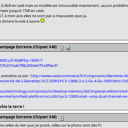
 G.Skill en cas6 mais ce modèle est introuvable maintenant...aucun problèm
imper jusqu'à 1700 en cas6.
7, à mon avis elles ne sont pas si mauvaises que ça.
e dictera la voie à suivre
.
Rampage Extreme (Chipset X48)
2800CL6T-6GBPI/p-18391/?
57b251bab7f8b2003e67f1e3f9ac91
s prendres ce soir :
http://www.rueducommerce.fr/Composants/Barrettes-
e-Kit-de-2-Barrettes-OCZ-DDR3-PC3-12800-2-x-2-Go-4-Go-1600-MHz-CAS
.ocztechnology.com/products/desktop-memory/ddr3/special-edition/intel-e
he-intel-lynnfield-platform/ocz-ddr3-pc3-12800-intel---xmp-dual-channel-rev
ôte la terre !
Rampage Extreme (Chipset X48)
elles du lien que j'ai posté, celles sur la photo sont des Pi.