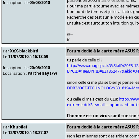
passent en 2000 mais elles sont rares.
Inscription : le
05/03/2010
Pour ma part je tourne avec les mêmes
bon bout de temps et je les ai faites gr
Recherche des test sur le modèle en cas
Ensuite c'est surtout ton intuition qui t
@+
K
Par
XxX-blackbird
Forum dédié à la carte mère ASUS 
Le
11/07/2010
à
16:18:59
tu parle de celle ci ?
http://www.magicpc.fr/G.Skill%20F3-1
Inscription : le
20/06/2010
BPCID=18&BPPID=BZ1852477&ekid=04
Localisation :
Parthenay (79)
sinon celle ci me plaise bien je pense le
DDR3/OCZ-TECHNOLOGY/3016194-Memoir
ou celle ci mais c'est du CL8:
http://www
extreme-ddr3--small----optimized-for-t
l'homme est un virus car il tue son h
Par
Khubilai
Forum dédié à la carte mère ASUS 
Le
12/07/2010
à
13:27:07
Non les miennes sont des Trident comme c