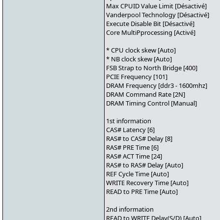
Max CPUID Value Limit [Désactivé]
Vanderpool Technology [Désactivé]
Execute Disable Bit [Désactivé]
Core MultiPprocessing [Activé]
* CPU clock skew [Auto]
* NB clock skew [Auto]
FSB Strap to North Bridge [400]
PCIE Frequency [101]
DRAM Frequency [ddr3 - 1600mhz]
DRAM Command Rate [2N]
DRAM Timing Control [Manual]
1st information
CAS# Latency [6]
RAS# to CAS# Delay [8]
RAS# PRE Time [6]
RAS# ACT Time [24]
RAS# to RAS# Delay [Auto]
REF Cycle Time [Auto]
WRITE Recovery Time [Auto]
READ to PRE Time [Auto]
2nd information
READ to WRITE Delay(S/D) [Auto]