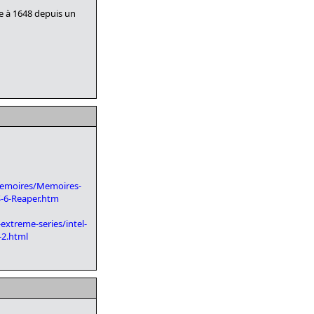
e à 1648 depuis un
Memoires/Memoires-
-6-Reaper.htm
xtreme-series/intel-
-2.html