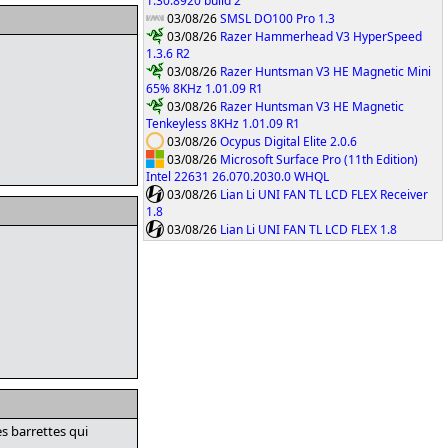
1.30.8920 build 2
03/08/26
SMSL DO100 Pro 1.3
03/08/26
Razer Hammerhead V3 HyperSpeed
1.3.6 R2
03/08/26
Razer Huntsman V3 HE Magnetic Mini
65% 8KHz 1.01.09 R1
03/08/26
Razer Huntsman V3 HE Magnetic
Tenkeyless 8KHz 1.01.09 R1
03/08/26
Ocypus Digital Elite 2.0.6
03/08/26
Microsoft Surface Pro (11th Edition)
Intel 22631 26.070.2030.0 WHQL
03/08/26
Lian Li UNI FAN TL LCD FLEX Receiver
1.8
03/08/26
Lian Li UNI FAN TL LCD FLEX 1.8
s barrettes qui