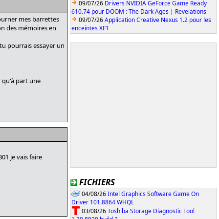
09/07/26
Drivers NVIDIA GeForce Game Ready
610.74 pour DOOM : The Dark Ages | Revelations
 tourner mes barrettes
09/07/26
Application Creative Nexus 1.2 pour les
tion des mémoires en
enceintes XF1
s tu pourrais essayer un
 qu'à part une
1 je vais faire
FICHIERS
04/08/26
Intel Graphics Software Game On
Driver 101.8864 WHQL
03/08/26
Toshiba Storage Diagnostic Tool