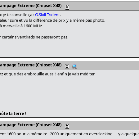
Rampage Extreme (Chipset X48)
je te conseille ça :
G.Skill Trident
.
aleur sûre et vu la différence de prix y a même pas photo.
 à merveille à 1600 MHz.
r certains ventirads ne passeront pas.
Rampage Extreme (Chipset X48)
hz et que des embrouille aussi ! enfin je vais méditer
ôte la terre !
Rampage Extreme (Chipset X48)
nent 1600 pour la mémoire...2000 uniquement en overclocking...il y a quelque