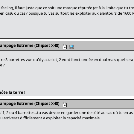
eling, il faut juste que ce soit une marque réputée (et à la limite que tu tr
 en cas6 ou cas7 puisque tu vas surtout les exploiter aux alentours de 1600
Rampage Extreme (Chipset X48)
e 3 barrettes vue qu'il y a 4 slot, 2 vont fonctionnée en dual mais quel sera
e ?
ôte la terre !
Rampage Extreme (Chipset X48)
'1, 2 ou 4 barrettes...tu vas devoir en garder une de côté au cas où tu en as
tu arriveras difficilement à exploiter la capacité maximale.