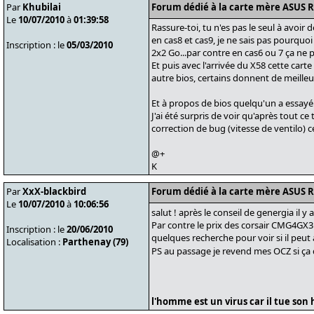
Par
Khubilai
Forum dédié à la carte mère ASUS 
Le
10/07/2010
à
01:39:58
Rassure-toi, tu n'es pas le seul à avoir
en cas8 et cas9, je ne sais pas pourquo
Inscription : le
05/03/2010
2x2 Go...par contre en cas6 ou 7 ça ne
Et puis avec l'arrivée du X58 cette carte
autre bios, certains donnent de meille
Et à propos de bios quelqu'un a essayé 
J'ai été surpris de voir qu'après tout
correction de bug (vitesse de ventilo) 
@+
K
Par
XxX-blackbird
Forum dédié à la carte mère ASUS 
Le
10/07/2010
à
10:06:56
salut ! après le conseil de genergia il y
Par contre le prix des corsair CMG4GX3M2
Inscription : le
20/06/2010
quelques recherche pour voir si il peut a
Localisation :
Parthenay (79)
PS au passage je revend mes OCZ si ça 
l'homme est un virus car il tue son h