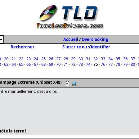
Accueil
/
Overclocking
Rechercher
S'inscrire ou s'identifier
9
-
20
-
21
-
22
-
23
-
24
-
25
-
26
-
27
-
28
-
29
-
30
-
31
-
32
-
33
-
34
-
35
-
36
-
37
-
2
-
63
-
64
-
65
-
66
-
67
-
68
-
69
-
70
-
71
-
72
-
73
-
74
-
75
-
76
-
77
-
78
-
79
-
80
-
Rampage Extreme (Chipset X48)
entre manuellement, c'est à dire:
ôte la terre !