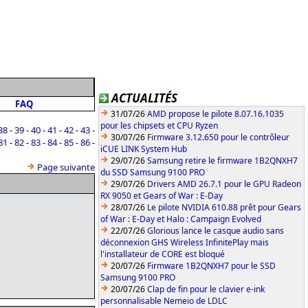
ACTUALITÉS
FAQ
31/07/26
AMD propose le pilote 8.07.16.1035
pour les chipsets et CPU Ryzen
38
-
39
-
40
-
41
-
42
-
43
-
30/07/26
Firmware 3.12.650 pour le contrôleur
81
-
82
-
83
-
84
-
85
-
86
-
iCUE LINK System Hub
29/07/26
Samsung retire le firmware 1B2QNXH7
Page suivante
du SSD Samsung 9100 PRO
29/07/26
Drivers AMD 26.7.1 pour le GPU Radeon
RX 9050 et Gears of War : E-Day
28/07/26
Le pilote NVIDIA 610.88 prêt pour Gears
of War : E-Day et Halo : Campaign Evolved
22/07/26
Glorious lance le casque audio sans
déconnexion GHS Wireless InfinitePlay mais
l'installateur de CORE est bloqué
20/07/26
Firmware 1B2QNXH7 pour le SSD
Samsung 9100 PRO
20/07/26
Clap de fin pour le clavier e-ink
personnalisable Nemeio de LDLC