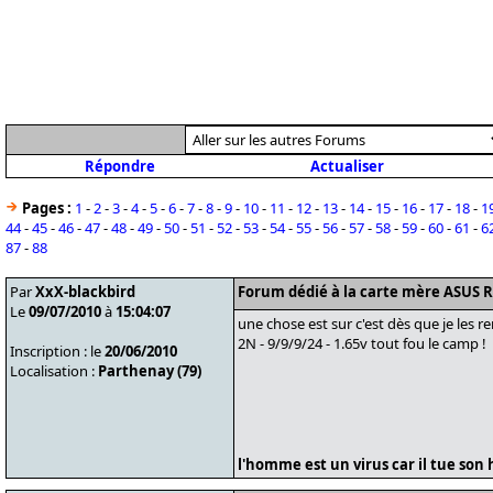
Répondre
Actualiser
Pages :
1
-
2
-
3
-
4
-
5
-
6
-
7
-
8
-
9
-
10
-
11
-
12
-
13
-
14
-
15
-
16
-
17
-
18
-
1
44
-
45
-
46
-
47
-
48
-
49
-
50
-
51
-
52
-
53
-
54
-
55
-
56
-
57
-
58
-
59
-
60
-
61
-
6
87
-
88
Par
XxX-blackbird
Forum dédié à la carte mère ASUS 
Le
09/07/2010
à
15:04:07
une chose est sur c'est dès que je les r
2N - 9/9/9/24 - 1.65v tout fou le camp !
Inscription : le
20/06/2010
Localisation :
Parthenay (79)
l'homme est un virus car il tue son h