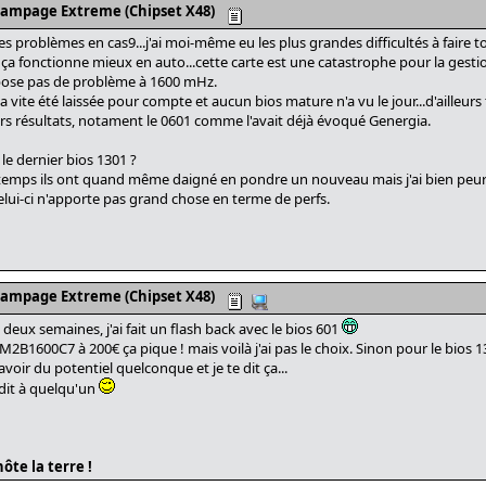
Rampage Extreme (Chipset X48)
 des problèmes en cas9...j'ai moi-même eu les plus grandes difficultés à faire
i ça fonctionne mieux en auto...cette carte est une catastrophe pour la ges
 pose pas de problème à 1600 mHz.
 a vite été laissée pour compte et aucun bios mature n'a vu le jour...d'ailleur
urs résultats, notament le 0601 comme l'avait déjà évoqué Genergia.
le dernier bios 1301 ?
 ce temps ils ont quand même daigné en pondre un nouveau mais j'ai bien peur
celui-ci n'apporte pas grand chose en terme de perfs.
Rampage Extreme (Chipset X48)
 a deux semaines, j'ai fait un flash back avec le bios 601
B1600C7 à 200€ ça pique ! mais voilà j'ai pas le choix. Sinon pour le bios 130
voir du potentiel quelconque et je te dit ça...
dit à quelqu'un
ôte la terre !