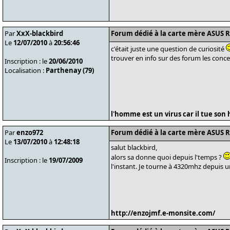
Par
XxX-blackbird
Forum dédié à la carte mère ASUS 
Le
12/07/2010
à
20:56:46
c'était juste une question de curiosité
trouver en info sur des forum les conc
Inscription : le
20/06/2010
Localisation :
Parthenay (79)
l'homme est un virus car il tue son h
Par
enzo972
Forum dédié à la carte mère ASUS 
Le
13/07/2010
à
12:48:18
salut blackbird,
alors sa donne quoi depuis l'temps ?
Inscription : le
19/07/2009
l'instant. Je tourne à 4320mhz depuis une
http://enzojmf.e-monsite.com/