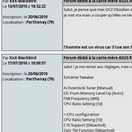
Par
XxX-blackbird
Forum dédié à la carte mère ASUS 
Le
13/07/2010
à
18:32:22
Salut, je pense que mes OCZ Obsidian 
je met ma main a couper qu'elles ne t
Inscription : le
20/06/2010
Localisation :
Parthenay (79)
l'homme est un virus car il tue son h
Par
XxX-blackbird
Forum dédié à la carte mère ASUS 
Le
17/07/2010
à
10:09:57
salut ! je me remet aux réglages, mes 
Inscription : le
20/06/2010
Extreme Tweaker
Localisation :
Parthenay (79)
Ai Overclock Tuner [Manual]
OC From Memory Level Up [Auto]
FSB Frequency [400]
CPU Ratio Setting [10]
> CPU configuration
CPU Ratio Setting [10]
C1E Support [Désactivé]
CpU TM Function [Désactivé]