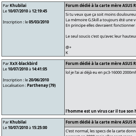
Par
Khubilai
Forum dédié à la carte mère ASUS 
Le
10/07/2010
à
12:19:45
Si tu veux que ça soit moins douloureux 
La mémoire G.Skill a toujours été une v
Inscription : le
05/03/2010
En principe elles devraient fonctionner
Le seul soucis c'est qu'avec leur hauteu
@+
K
Par
XxX-blackbird
Forum dédié à la carte mère ASUS 
Le
10/07/2010
à
14:41:05
lol je l'ai ai déjà eu en pc3-16000 2000m
Inscription : le
20/06/2010
Localisation :
Parthenay (79)
l'homme est un virus car il tue son h
Par
Khubilai
Forum dédié à la carte mère ASUS 
Le
10/07/2010
à
15:25:00
C'est normal, les specs de la carte don