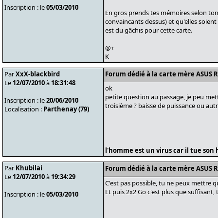
Inscription : le
05/03/2010
En gros prends tes mémoires selon ton fe
convaincants dessus) et qu'elles soient
est du gâchis pour cette carte.
@+
K
Par
XxX-blackbird
Forum dédié à la carte mère ASUS 
Le
12/07/2010
à
18:31:48
ok
petite question au passage, je peu mettr
Inscription : le
20/06/2010
troisième ? baisse de puissance ou autr
Localisation :
Parthenay (79)
l'homme est un virus car il tue son h
Par
Khubilai
Forum dédié à la carte mère ASUS 
Le
12/07/2010
à
19:34:29
C'est pas possible, tu ne peux mettre qu
Et puis 2x2 Go c'est plus que suffisant, 
Inscription : le
05/03/2010