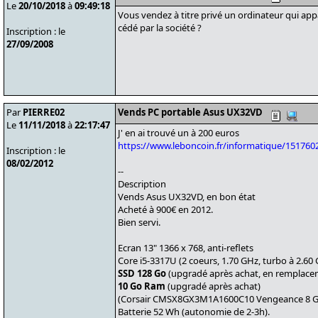
Le
20/10/2018
à
09:49:18
Vous vendez à titre privé un ordinateur qui appa
cédé par la société ?
Inscription : le
27/09/2008
Par
PIERRE02
Vends PC portable Asus UX32VD
Le
11/11/2018
à
22:17:47
J' en ai trouvé un à 200 euros
https://www.leboncoin.fr/informatique/151760
Inscription : le
08/02/2012
--
Description
Vends Asus UX32VD, en bon état
Acheté à 900€ en 2012.
Bien servi.
Ecran 13" 1366 x 768, anti-reflets
Core i5-3317U (2 coeurs, 1.70 GHz, turbo à 2.60
SSD 128 Go
(upgradé après achat, en remplace
10 Go Ram
(upgradé après achat)
(Corsair CMSX8GX3M1A1600C10 Vengeance 8 Go
Batterie 52 Wh (autonomie de 2-3h).