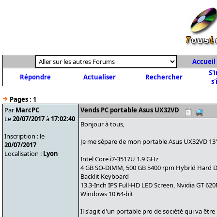
Accueil
S'
Répondre
Actualiser
Rechercher
s'
Pages :
1
Par
MarcPC
Vends PC portable Asus UX32VD
Le
20/07/2017
à
17:02:40
Bonjour à tous,
Inscription : le
Je me sépare de mon portable Asus UX32VD 13'
20/07/2017
Localisation :
Lyon
Intel Core i7-3517U 1.9 GHz
4 GB SO-DIMM, 500 GB 5400 rpm Hybrid Hard D
Backlit Keyboard
13.3-Inch IPS Full-HD LED Screen, Nvidia GT 62
Windows 10 64-bit
Il s'agit d'un portable pro de société qui va êtr