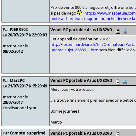
Prix de vente 800 € à négocier et j'offre une bo
si pas de nego
:
https://www.maspatule.com/
boite-a-chargeurs-toujours-branche-derriere-la
Par
PIERRE02
Vends PC portable Asus UX32VD
Le
20/07/2017
à
22:09:03
Cet appareil de génération 2012 :
http://forum.hardware.fr/hfr/OrdinateursPort
Inscription : le
update-sujet_66586_1.htm
sera bien difficile à 
08/02/2012
Par
MarcPC
Vends PC portable Asus UX32VD
Le
21/07/2017
à
15:20:49
Merci pour votre retour.
Inscription : le
Il a trouvé finalement preneur avec une petite 
20/07/2017
Localisation :
Lyon
Bonne journée !
Marco
Par
Compte_supprimé
Vends PC portable Asus UX32VD