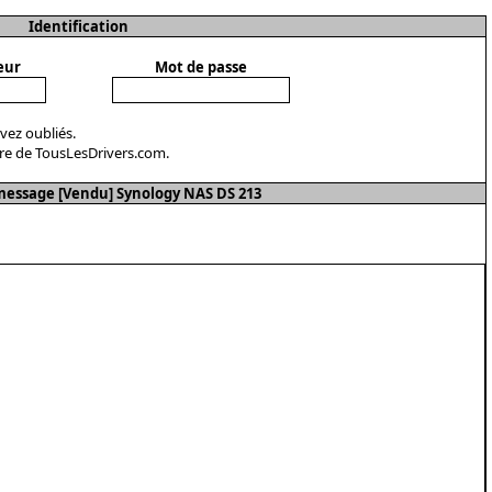
Identification
eur
Mot de passe
avez oubliés.
re de TousLesDrivers.com.
essage [Vendu] Synology NAS DS 213