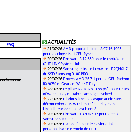
ACTUALITÉS
FAQ
31/07/26
AMD propose le pilote 8.07.16.1035
pour les chipsets et CPU Ryzen
30/07/26
Firmware 3.12.650 pour le contrôleur
iCUE LINK System Hub
29/07/26
Samsung retire le firmware 1B2QNXH7
du SSD Samsung 9100 PRO
29/07/26
Drivers AMD 26.7.1 pour le GPU Radeon
vec tous ses
RX 9050 et Gears of War : E-Day
28/07/26
Le pilote NVIDIA 610.88 prêt pour Gears
of War : E-Day et Halo : Campaign Evolved
22/07/26
Glorious lance le casque audio sans
déconnexion GHS Wireless InfinitePlay mais
l'installateur de CORE est bloqué
20/07/26
Firmware 1B2QNXH7 pour le SSD
Samsung 9100 PRO
20/07/26
Clap de fin pour le clavier e-ink
personnalisable Nemeio de LDLC