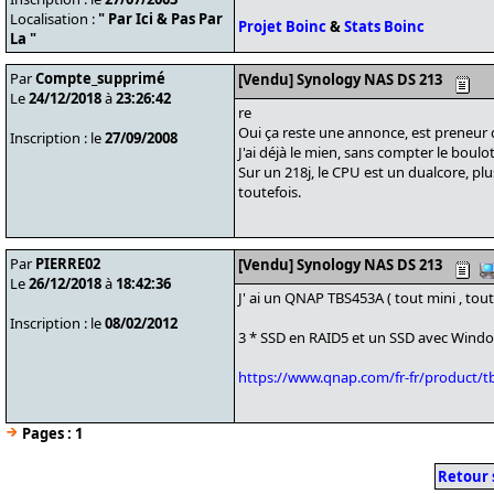
Localisation :
" Par Ici & Pas Par
Projet Boinc
&
Stats Boinc
La "
Par
Compte_supprimé
[Vendu] Synology NAS DS 213
Le
24/12/2018
à
23:26:42
re
Oui ça reste une annonce, est preneur 
Inscription : le
27/09/2008
J'ai déjà le mien, sans compter le boulot
Sur un 218j, le CPU est un dualcore, plu
toutefois.
Par
PIERRE02
[Vendu] Synology NAS DS 213
Le
26/12/2018
à
18:42:36
J' ai un QNAP TBS453A ( tout mini , tou
Inscription : le
08/02/2012
3 * SSD en RAID5 et un SSD avec Wind
https://www.qnap.com/fr-fr/product/t
Pages :
1
Retour 