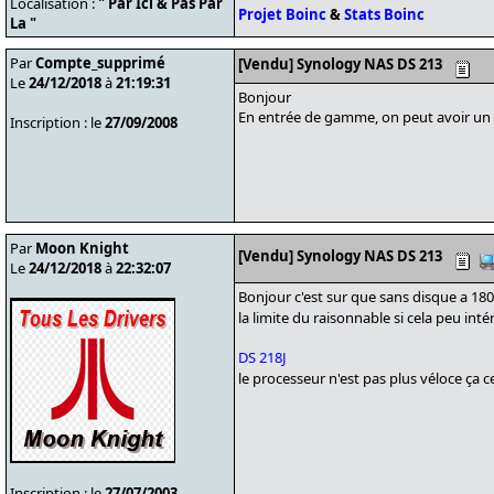
Localisation :
" Par Ici & Pas Par
Projet Boinc
&
Stats Boinc
La "
Par
Compte_supprimé
[Vendu] Synology NAS DS 213
Le
24/12/2018
à
21:19:31
Bonjour
En entrée de gamme, on peut avoir un DS
Inscription : le
27/09/2008
Par
Moon Knight
[Vendu] Synology NAS DS 213
Le
24/12/2018
à
22:32:07
Bonjour c'est sur que sans disque a 180
la limite du raisonnable si cela peu int
DS 218J
le processeur n'est pas plus véloce ça 
Inscription : le
27/07/2003