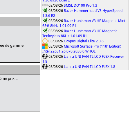
1.30.8920 build 2
03/08/26
SMSL DO100 Pro 1.3
03/08/26
Razer Hammerhead V3 HyperSpeed
1.3.6 R2
03/08/26
Razer Huntsman V3 HE Magnetic Mini
65% 8KHz 1.01.09 R1
03/08/26
Razer Huntsman V3 HE Magnetic
Tenkeyless 8KHz 1.01.09 R1
03/08/26
Ocypus Digital Elite 2.0.6
entrée de gamme
03/08/26
Microsoft Surface Pro (11th Edition)
Intel 22631 26.070.2030.0 WHQL
03/08/26
Lian Li UNI FAN TL LCD FLEX Receiver
1.8
03/08/26
Lian Li UNI FAN TL LCD FLEX 1.8
même prix …