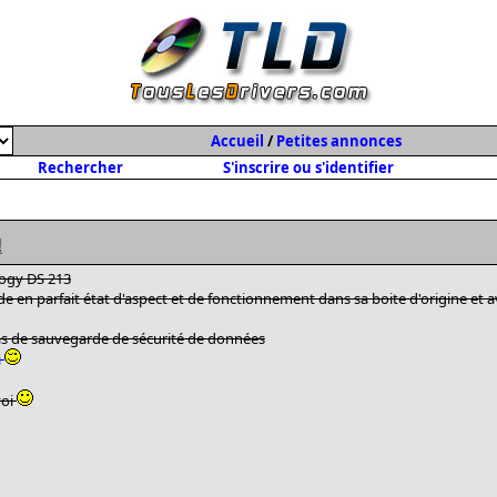
Accueil
/
Petites annonces
Rechercher
S'inscrire ou s'identifier
ogy DS 213
de en parfait état d'aspect et de fonctionnement dans sa boite d'origine et a
as de sauvegarde de sécurité de données
i
voi