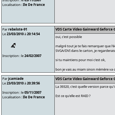
Inscription : le
05/11/2007
Localisation :
Ile De France
Par
rebelote-91
VDS Carte Video Gainward Geforce G
Le
23/03/2010
à
20:14:54
oui, c'est possible
malgré tout je te fais remarquer que l'é
SVGA/DVI dans le carton, je regarderais
Inscription : le
24/02/2007
si tu maintiens pour moi c'est ok,
bon je vais au miam sinon mèmère va c
Par
jcamiade
VDS Carte Video Gainward Geforce G
Le
23/03/2010
à
20:39:56
La 39320, c'est quelle version parce qu'
Inscription : le
05/11/2007
Est ce qu'elle est RAID ?
Localisation :
Ile De France