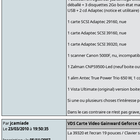
déballé + 3 disquettes 2Go bon état ma
USB + 2 cd Adaptec (notice et utilitaire)
1 carte SCSI Adaptec 29160, nue
1 carte Adaptec SCSI 39160, nue
1 carte Adaptec SCSI 39320, nue
1 scanner Canon 5000F, nu, incompatibl
1 Zalman CNPS9500-Led (neuf boite ouv
1 alim Antec True Power Trio 650 W, 1 c
1 Vista Ultimate (original) version boite,
Si une ou plusieurs choses t’intéresse 
Dans le cas contraire ce n’est pas grave
Par
jcamiade
VDS Carte Video Gainward Geforce G
Le
23/03/2010
à
19:50:35
La 39320 et l'ecran 19 pouces / Clavier s