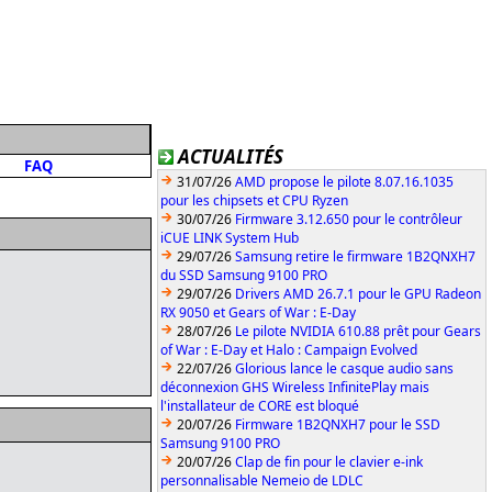
ACTUALITÉS
FAQ
31/07/26
AMD propose le pilote 8.07.16.1035
pour les chipsets et CPU Ryzen
30/07/26
Firmware 3.12.650 pour le contrôleur
iCUE LINK System Hub
29/07/26
Samsung retire le firmware 1B2QNXH7
du SSD Samsung 9100 PRO
29/07/26
Drivers AMD 26.7.1 pour le GPU Radeon
RX 9050 et Gears of War : E-Day
28/07/26
Le pilote NVIDIA 610.88 prêt pour Gears
of War : E-Day et Halo : Campaign Evolved
22/07/26
Glorious lance le casque audio sans
déconnexion GHS Wireless InfinitePlay mais
l'installateur de CORE est bloqué
20/07/26
Firmware 1B2QNXH7 pour le SSD
Samsung 9100 PRO
20/07/26
Clap de fin pour le clavier e-ink
personnalisable Nemeio de LDLC