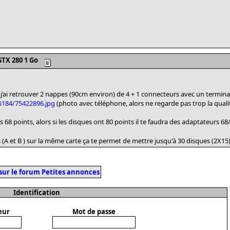
TX 280 1 Go
j’ai retrouver 2 nappes (90cm environ) de 4 + 1 connecteurs avec un termina
5184/75422896.jpg
(photo avec téléphone, alors ne regarde pas trop la quali
8 points, alors si les disques ont 80 points il te faudra des adaptateurs 6
A et B ) sur la même carte ça te permet de mettre jusqu'à 30 disques (2X15
sur le forum Petites annonces
Identification
eur
Mot de passe