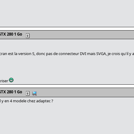
TX 280 1 Go
cran est la version S, donc pas de connecteur DVI mais SVGA, je crois qu'il y
riser
TX 280 1 Go
il y en 4 modele chez adaptec ?