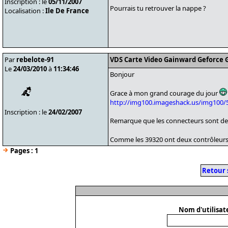
Inscription : le
05/11/2007
Pourrais tu retrouver la nappe ?
Localisation :
Ile De France
Par
rebelote-91
VDS Carte Video Gainward Geforce G
Le
24/03/2010
à
11:34:46
Bonjour
Grace à mon grand courage du jour
http://img100.imageshack.us/img100/
Inscription : le
24/02/2007
Remarque que les connecteurs sont des 6
Comme les 39320 ont deux contrôleurs (
Pages :
1
Retour 
Nom d'utilisat