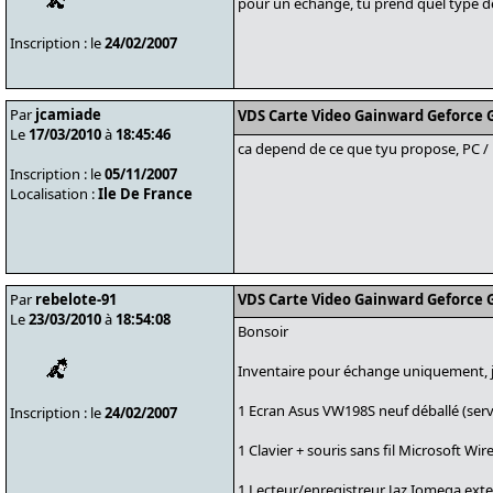
pour un échange, tu prend quel type de
Inscription : le
24/02/2007
Par
jcamiade
VDS Carte Video Gainward Geforce G
Le
17/03/2010
à
18:45:46
ca depend de ce que tyu propose, PC / Ec
Inscription : le
05/11/2007
Localisation :
Ile De France
Par
rebelote-91
VDS Carte Video Gainward Geforce G
Le
23/03/2010
à
18:54:08
Bonsoir
Inventaire pour échange uniquement, j’ai
1 Ecran Asus VW198S neuf déballé (serv
Inscription : le
24/02/2007
1 Clavier + souris sans fil Microsoft Wi
1 Lecteur/enregistreur Jaz Iomega exte