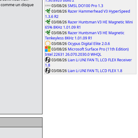
1.30.8920 build 2
 vu comme un disque
03/08/26
SMSL DO100 Pro 1.3
03/08/26
Razer Hammerhead V3 HyperSpeed
1.3.6 R2
03/08/26
Razer Huntsman V3 HE Magnetic Mini
65% 8KHz 1.01.09 R1
03/08/26
Razer Huntsman V3 HE Magnetic
Tenkeyless 8KHz 1.01.09 R1
03/08/26
Ocypus Digital Elite 2.0.6
03/08/26
Microsoft Surface Pro (11th Edition)
Intel 22631 26.070.2030.0 WHQL
03/08/26
Lian Li UNI FAN TL LCD FLEX Receiver
1.8
03/08/26
Lian Li UNI FAN TL LCD FLEX 1.8