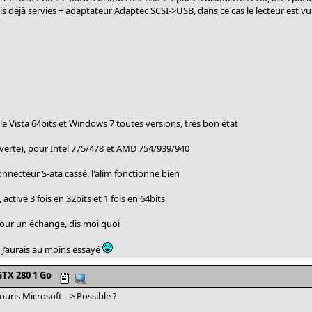
is déjà servies + adaptateur Adaptec SCSI->USB, dans ce cas le lecteur est
e Vista 64bits et Windows 7 toutes versions, très bon état
erte), pour Intel 775/478 et AMD 754/939/940
onnecteur S-ata cassé, l'alim fonctionne bien
 activé 3 fois en 32bits et 1 fois en 64bits
pour un échange, dis moi quoi
, j’aurais au moins essayé
TX 280 1 Go
ouris Microsoft --> Possible ?