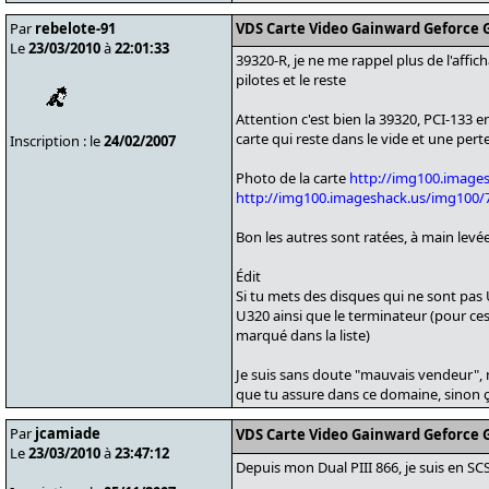
Par
rebelote-91
VDS Carte Video Gainward Geforce G
Le
23/03/2010
à
22:01:33
39320-R, je ne me rappel plus de l'affich
pilotes et le reste
Attention c'est bien la 39320, PCI-133 en
carte qui reste dans le vide et une per
Inscription : le
24/02/2007
Photo de la carte
http://img100.image
http://img100.imageshack.us/img100/
Bon les autres sont ratées, à main levée
Édit
Si tu mets des disques qui ne sont pas
U320 ainsi que le terminateur (pour ces d
marqué dans la liste)
Je suis sans doute "mauvais vendeur", ma
que tu assure dans ce domaine, sinon ça 
Par
jcamiade
VDS Carte Video Gainward Geforce G
Le
23/03/2010
à
23:47:12
Depuis mon Dual PIII 866, je suis en SC