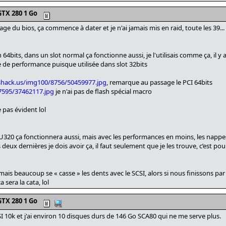
TX 280 1 Go
age du bios, ça commence à dater et je n'ai jamais mis en raid, toute les 39...
 64bits, dans un slot normal ça fonctionne aussi, je l'utilisais comme ça, il y a
te de performance puisque utilisée dans slot 32bits
shack.us/img100/8756/50459977.jpg
, remarque au passage le PCI 64bits
7595/37462117.jpg
je n'ai pas de flash spécial macro
 pas évident lol
 U320 ça fonctionnera aussi, mais avec les performances en moins, les nappe
eux dernières je dois avoir ça, il faut seulement que je les trouve, c’est pour
is beaucoup se « casse » les dents avec le SCSI, alors si nous finissons par 
sera la cata, lol
TX 280 1 Go
SI 10k et j'ai environ 10 disques durs de 146 Go SCA80 qui ne me serve plus.