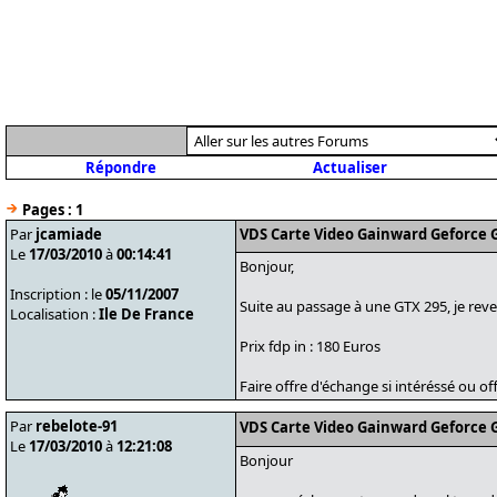
Répondre
Actualiser
Pages :
1
Par
jcamiade
VDS Carte Video Gainward Geforce G
Le
17/03/2010
à
00:14:41
Bonjour,
Inscription : le
05/11/2007
Suite au passage à une GTX 295, je re
Localisation :
Ile De France
Prix fdp in : 180 Euros
Faire offre d'échange si intéréssé ou off
Par
rebelote-91
VDS Carte Video Gainward Geforce G
Le
17/03/2010
à
12:21:08
Bonjour