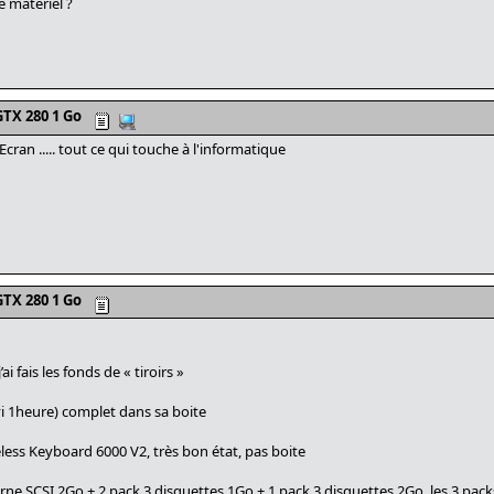
 matériel ?
TX 280 1 Go
ran ..... tout ce qui touche à l'informatique
TX 280 1 Go
 fais les fonds de « tiroirs »
i 1heure) complet dans sa boite
reless Keyboard 6000 V2, très bon état, pas boite
rne SCSI 2Go + 2 pack 3 disquettes 1Go + 1 pack 3 disquettes 2Go, les 3 pac