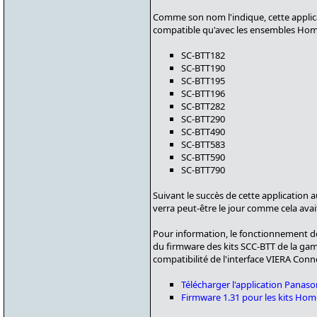
Comme son nom l'indique, cette applic
compatible qu'avec les ensembles Hom
SC-BTT182
SC-BTT190
SC-BTT195
SC-BTT196
SC-BTT282
SC-BTT290
SC-BTT490
SC-BTT583
SC-BTT590
SC-BTT790
Suivant le succès de cette application
verra peut-être le jour comme cela avai
Pour information, le fonctionnement de 
du firmware des kits SCC-BTT de la ga
compatibilité de l'interface VIERA Conn
Télécharger l'application Panaso
Firmware 1.31 pour les kits H