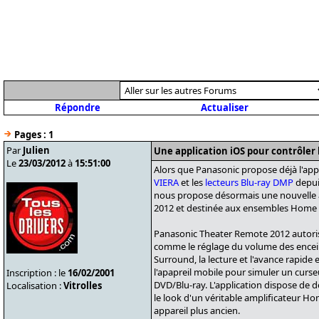
Répondre
Actualiser
Pages :
1
Par
Julien
Une application iOS pour contrôler
Le
23/03/2012
à
15:51:00
Alors que Panasonic propose déjà l'app
VIERA
et les
lecteurs Blu-ray DMP
depuis
nous propose désormais une nouvelle
2012 et destinée aux ensembles Home 
Panasonic Theater Remote 2012 autori
comme le réglage du volume des encein
Surround, la lecture et l'avance rapide etc
l'apapreil mobile pour simuler un curs
Inscription : le
16/02/2001
DVD/Blu-ray. L'application dispose de 
Localisation :
Vitrolles
le look d'un véritable amplificateur Ho
appareil plus ancien.