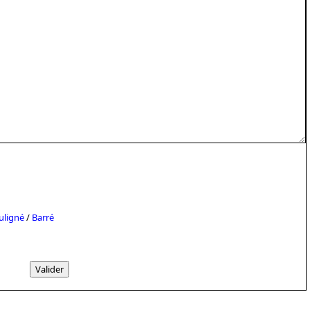
uligné
/
Barré