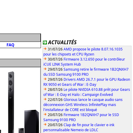
ACTUALITÉS
FAQ
31/07/26
AMD propose le pilote 8.07.16.1035
pour les chipsets et CPU Ryzen
30/07/26
Firmware 3.12.650 pour le contrôleur
iCUE LINK System Hub
29/07/26
Samsung retire le firmware 1B2QNXH7
du SSD Samsung 9100 PRO
29/07/26
Drivers AMD 26.7.1 pour le GPU Radeon
RX 9050 et Gears of War : E-Day
28/07/26
Le pilote NVIDIA 610.88 prêt pour Gears
of War : E-Day et Halo : Campaign Evolved
22/07/26
Glorious lance le casque audio sans
déconnexion GHS Wireless InfinitePlay mais
l'installateur de CORE est bloqué
20/07/26
Firmware 1B2QNXH7 pour le SSD
Samsung 9100 PRO
20/07/26
Clap de fin pour le clavier e-ink
personnalisable Nemeio de LDLC