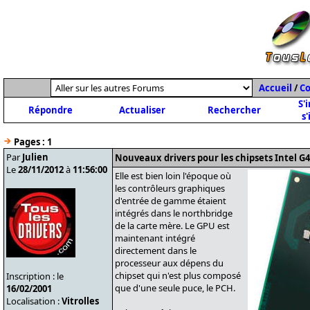
Accueil
/
C
S'
Répondre
Actualiser
Rechercher
s'
Pages :
1
Par
Julien
Nouveaux drivers pour les chipsets Intel G
Le
28/11/2012
à
11:56:00
Elle est bien loin l'époque où
les contrôleurs graphiques
d'entrée de gamme étaient
intégrés dans le northbridge
de la carte mère. Le GPU est
maintenant intégré
directement dans le
processeur aux dépens du
chipset qui n'est plus composé
Inscription : le
que d'une seule puce, le PCH.
16/02/2001
Localisation :
Vitrolles