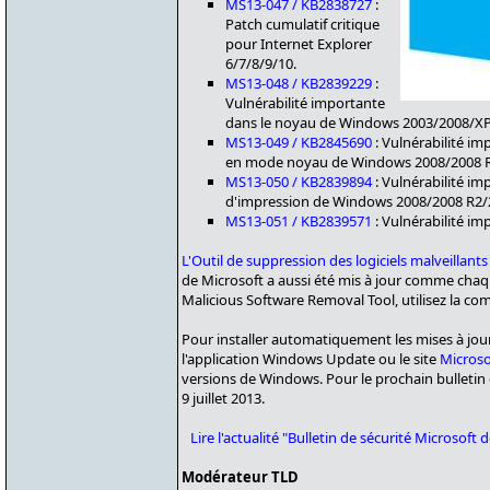
MS13-047 / KB2838727
:
Patch cumulatif critique
pour Internet Explorer
6/7/8/9/10.
MS13-048 / KB2839229
:
Vulnérabilité importante
dans le noyau de Windows 2003/2008/XP/V
MS13-049 / KB2845690
: Vulnérabilité im
en mode noyau de Windows 2008/2008 R2
MS13-050 / KB2839894
: Vulnérabilité im
d'impression de Windows 2008/2008 R2/2
MS13-051 / KB2839571
: Vulnérabilité imp
L'Outil de suppression des logiciels malveillants
de Microsoft a aussi été mis à jour comme cha
Malicious Software Removal Tool, utilisez la 
Pour installer automatiquement les mises à jour 
l'application Windows Update ou le site
Microso
versions de Windows. Pour le prochain bulletin 
9 juillet 2013.
Lire l'actualité "Bulletin de sécurité Microsoft
Modérateur TLD