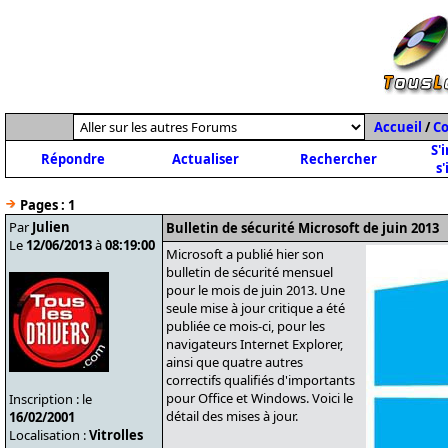
Accueil
/
C
S'
Répondre
Actualiser
Rechercher
s'
Pages :
1
Par
Julien
Bulletin de sécurité Microsoft de juin 2013
Le
12/06/2013
à
08:19:00
Microsoft a publié hier son
bulletin de sécurité mensuel
pour le mois de juin 2013. Une
seule mise à jour critique a été
publiée ce mois-ci, pour les
navigateurs Internet Explorer,
ainsi que quatre autres
correctifs qualifiés d'importants
pour Office et Windows. Voici le
Inscription : le
détail des mises à jour.
16/02/2001
Localisation :
Vitrolles