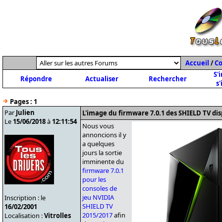
Accueil
/
C
S'
Répondre
Actualiser
Rechercher
s'
Pages :
1
Par
Julien
L'image du firmware 7.0.1 des SHIELD TV di
Le
15/06/2018
à
12:11:54
Nous vous
annoncions il y
a quelques
jours la sortie
imminente du
firmware 7.0.1
pour les
consoles de
jeu NVIDIA
Inscription : le
SHIELD TV
16/02/2001
2015/2017
afin
Localisation :
Vitrolles