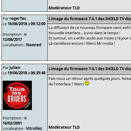
Modérateur TLD
Par
rogerTec
L'image du firmware 7.0.1 des SHIELD TV di
Le
16/06/2018
à
09:12:00
La diffusion de ce nouveau firmware vient enf
Nouvelle interface... à voir dans le temps !
Inscription : le
Et surtout, on a enfin accès aux mises ç=à jour
12/08/2017
çà s’améliore encore ! Merci Mr nvidia !
Localisation :
Naoned
Par
Julien
L'image du firmware 7.0.1 des SHIELD TV di
Le
19/06/2018
à
06:35:48
Fais-nous un retour après quelques jours. Nota
de l'interface ? Merci
Inscription : le
16/02/2001
Modérateur TLD
Localisation :
Vitrolles