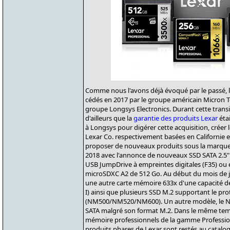
Comme nous l'avons déjà évoqué par le passé, l
cédés en 2017 par le groupe américain Micron T
groupe Longsys Electronics. Durant cette trans
d'ailleurs que la
garantie des produits Lexar
étai
à Longsys pour digérer cette acquisition, créer le
Lexar Co. respectivement basées en Californie 
proposer de nouveaux produits sous la marque L
2018 avec l'annonce de nouveaux SSD SATA 2.5"
USB JumpDrive à empreintes digitales (F35) ou
microSDXC A2 de 512 Go. Au début du mois de j
une autre carte mémoire 633x d'une capacité de
I) ainsi que plusieurs SSD M.2 supportant le p
(NM500/NM520/NM600). Un autre modèle, le N
SATA malgré son format M.2. Dans le même temps
mémoire professionnels de la gamme Profession
produits phares de Lexar sont restés au catalo