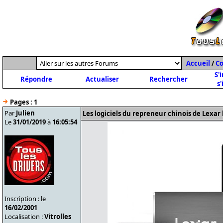
Accueil
/
C
S'
Répondre
Actualiser
Rechercher
s'
Pages :
1
Par
Julien
Les logiciels du repreneur chinois de Lexar 
Le
31/01/2019
à
16:05:54
Inscription : le
16/02/2001
Localisation :
Vitrolles