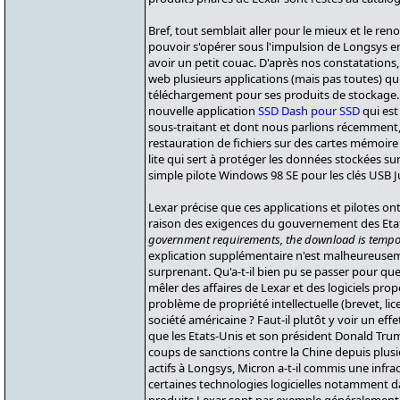
Bref, tout semblait aller pour le mieux et le re
pouvoir s'opérer sous l'impulsion de Longsys en
avoir un petit couac. D'après nos constatations,
web plusieurs applications (mais pas toutes) qu
téléchargement pour ses produits de stockage.
nouvelle application
SSD Dash pour SSD
qui es
sous-traitant et dont nous parlions récemment, 
restauration de fichiers sur des cartes mémoire 
lite qui sert à protéger les données stockées su
simple pilote Windows 98 SE pour les clés USB 
Lexar précise que ces applications et pilotes o
raison des exigences du gouvernement des Etat
government requirements, the download is tempor
explication supplémentaire n'est malheureusem
surprenant. Qu'a-t-il bien pu se passer pour q
mêler des affaires de Lexar et des logiciels prop
problème de propriété intellectuelle (brevet, li
société américaine ? Faut-il plutôt y voir un eff
que les Etats-Unis et son président Donald Tr
coups de sanctions contre la Chine depuis plusi
actifs à Longsys, Micron a-t-il commis une infrac
certaines technologies logicielles notamment d