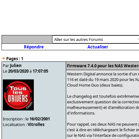
Répondre
Actualiser
Pages :
1
Par
Julien
Firmware 7.4.0 pour les NAS Weste
Le
20/03/2020
à
17:07:05
Western Digital annonce la sortie d'u
116 et daté du 19 mars 2020 pour les 
Cloud Home Duo (deux baies).
Le changelog est toutefois extrêmement
exclusivement question de la correctio
malheureusement) et d'amélioration d
d'informations.
Inscription : le
16/02/2001
Pour rappel, ces deux NAS ne peuvent 
Localisation :
Vitrolles
c'est à dire en téléchargeant le fichier
sur le NAS via l'interface de configurat