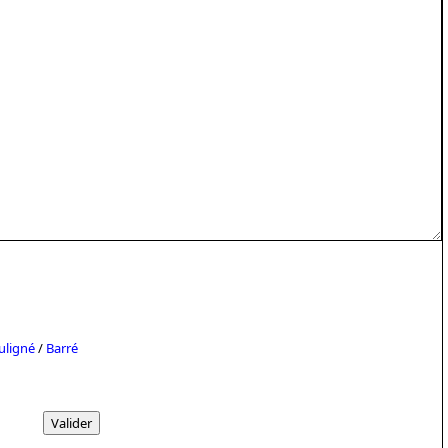
uligné
/
Barré