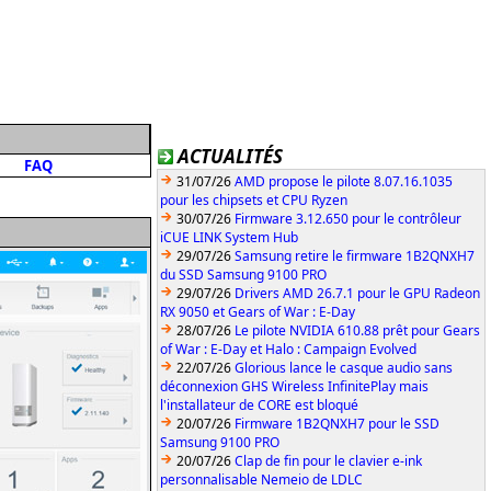
ACTUALITÉS
FAQ
31/07/26
AMD propose le pilote 8.07.16.1035
pour les chipsets et CPU Ryzen
30/07/26
Firmware 3.12.650 pour le contrôleur
iCUE LINK System Hub
29/07/26
Samsung retire le firmware 1B2QNXH7
du SSD Samsung 9100 PRO
29/07/26
Drivers AMD 26.7.1 pour le GPU Radeon
RX 9050 et Gears of War : E-Day
28/07/26
Le pilote NVIDIA 610.88 prêt pour Gears
of War : E-Day et Halo : Campaign Evolved
22/07/26
Glorious lance le casque audio sans
déconnexion GHS Wireless InfinitePlay mais
l'installateur de CORE est bloqué
20/07/26
Firmware 1B2QNXH7 pour le SSD
Samsung 9100 PRO
20/07/26
Clap de fin pour le clavier e-ink
personnalisable Nemeio de LDLC