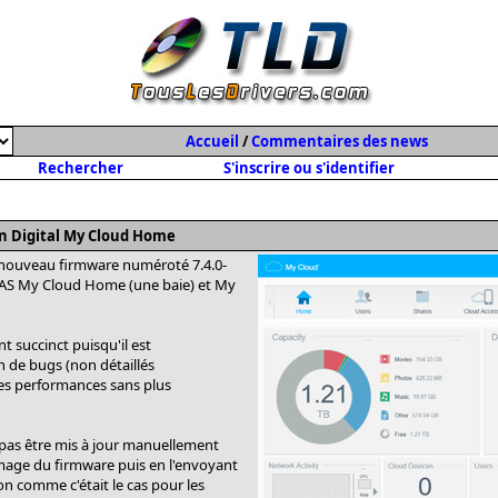
Accueil
/
Commentaires des news
Rechercher
S'inscrire ou s'identifier
rn Digital My Cloud Home
n nouveau firmware numéroté 7.4.0-
NAS My Cloud Home (une baie) et My
 succinct puisqu'il est
n de bugs (non détaillés
es performances sans plus
pas être mis à jour manuellement
 image du firmware puis en l'envoyant
ion comme c'était le cas pour les