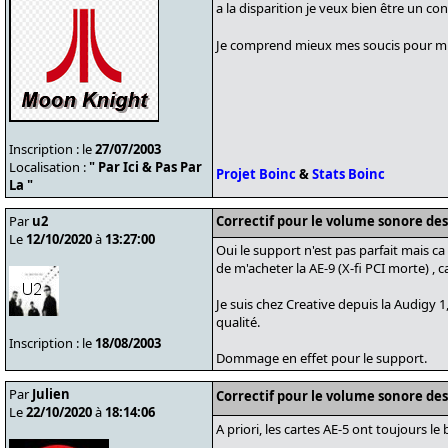
a la disparition je veux bien être un c
Je comprend mieux mes soucis pour m
Inscription : le
27/07/2003
Localisation :
" Par Ici & Pas Par
Projet Boinc
&
Stats Boinc
La "
Par
u2
Correctif pour le volume sonore de
Le
12/10/2020
à
13:27:00
Oui le support n'est pas parfait mais ca
de m'acheter la AE-9 (X-fi PCI morte) , c
Je suis chez Creative depuis la Audigy
qualité.
Inscription : le
18/08/2003
Dommage en effet pour le support.
Par
Julien
Correctif pour le volume sonore de
Le
22/10/2020
à
18:14:06
A priori, les cartes AE-5 ont toujours l