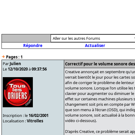
Répondre
Actualiser
Pages :
1
Par
Julien
Correctif pour le volume sonore de
Le
12/10/2020
à
09:37:56
Creative annonçait en septembre qu'u
verrait bientôt le jour pour les cartes 
afin de corriger le problème de lenteur
volume sonore. Lorsque l'on utilise le
clavier pour augmenter ou diminuer le 
effet sur certaines machines plusieurs
changement soit pris en compte par W
que son menu à l'écran (OSD), qui indiq
volume sonore, soit actualisé à la bonne
Inscription : le
16/02/2001
vidéo ci-dessous).
Localisation :
Vitrolles
D'après Creative, ce problème serait a