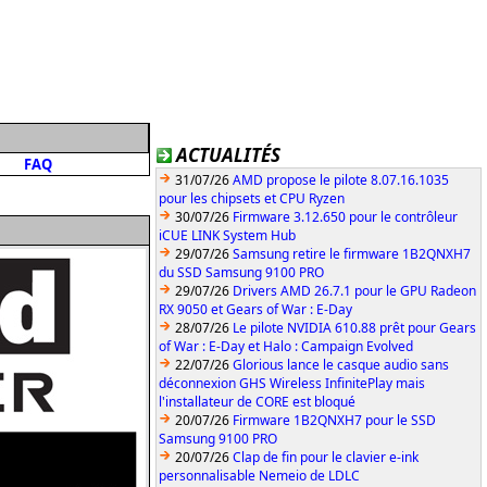
ACTUALITÉS
FAQ
31/07/26
AMD propose le pilote 8.07.16.1035
pour les chipsets et CPU Ryzen
30/07/26
Firmware 3.12.650 pour le contrôleur
iCUE LINK System Hub
29/07/26
Samsung retire le firmware 1B2QNXH7
du SSD Samsung 9100 PRO
29/07/26
Drivers AMD 26.7.1 pour le GPU Radeon
RX 9050 et Gears of War : E-Day
28/07/26
Le pilote NVIDIA 610.88 prêt pour Gears
of War : E-Day et Halo : Campaign Evolved
22/07/26
Glorious lance le casque audio sans
déconnexion GHS Wireless InfinitePlay mais
l'installateur de CORE est bloqué
20/07/26
Firmware 1B2QNXH7 pour le SSD
Samsung 9100 PRO
20/07/26
Clap de fin pour le clavier e-ink
personnalisable Nemeio de LDLC