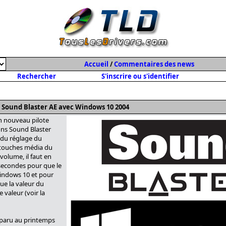
Accueil
/
Commentaires des news
Rechercher
S'inscrire ou s'identifier
s Sound Blaster AE avec Windows 10 2004
n nouveau pilote
sons Sound Blaster
 du réglage du
s touches média du
volume, il faut en
 secondes pour que le
indows 10 et pour
ue la valeur du
 valeur (voir la
pparu au printemps