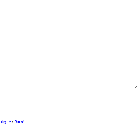
uligné
/
Barré