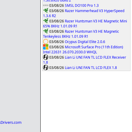
1.30.8920 build 2
03/08/26
SMSL DO100 Pro 1.3
03/08/26
Razer Hammerhead V3 HyperSpeed
1.3.6 R2
03/08/26
Razer Huntsman V3 HE Magnetic Mini
65% 8KHz 1.01.09 R1
03/08/26
Razer Huntsman V3 HE Magnetic
Tenkeyless 8KHz 1.01.09 R1
03/08/26
Ocypus Digital Elite 2.0.6
03/08/26
Microsoft Surface Pro (11th Edition)
Intel 22631 26.070.2030.0 WHQL
03/08/26
Lian Li UNI FAN TL LCD FLEX Receiver
1.8
03/08/26
Lian Li UNI FAN TL LCD FLEX 1.8
esDrivers.com