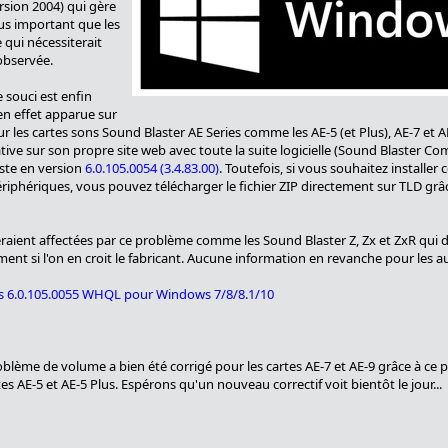
sion 2004) qui gère
us important que les
qui nécessiterait
observée.
e souci est enfin
 en effet apparue sur
es cartes sons Sound Blaster AE Series comme les AE-5 (et Plus), AE-7 et AE-9
tive sur son propre site web avec toute la suite logicielle (Sound Blaster
reste en version
6.0.105.0054 (3.4.83.00)
. Toutefois, si vous souhaitez installer 
riphériques, vous pouvez télécharger le fichier ZIP directement sur TLD gr
seraient affectées par ce problème comme les Sound Blaster Z, Zx et ZxR qui
ement si l'on en croit le fabricant. Aucune information en revanche pour les 
ies 6.0.105.0055 WHQL pour Windows 7/8/8.1/10
blème de volume a bien été corrigé pour les cartes AE-7 et AE-9 grâce à ce pil
s AE-5 et AE-5 Plus. Espérons qu'un nouveau correctif voit bientôt le jour...