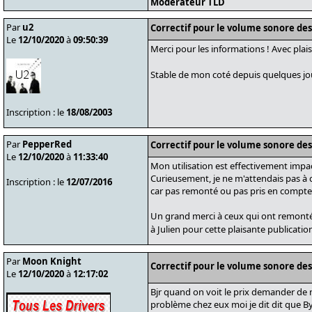
Modérateur TLD
Par
u2
Correctif pour le volume sonore de
Le
12/10/2020
à
09:50:39
Merci pour les informations ! Avec plaisi
Stable de mon coté depuis quelques jo
Inscription : le
18/08/2003
Par
PepperRed
Correctif pour le volume sonore de
Le
12/10/2020
à
11:33:40
Mon utilisation est effectivement impa
Curieusement, je ne m'attendais pas à 
Inscription : le
12/07/2016
car pas remonté ou pas pris en compte 
Un grand merci à ceux qui ont remonté
à Julien pour cette plaisante publicati
Par
Moon Knight
Correctif pour le volume sonore de
Le
12/10/2020
à
12:17:02
Bjr quand on voit le prix demander de n
problème chez eux moi je dit dit que Bye