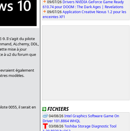
09/07/26
Drivers NVIDIA GeForce Game Ready
610.74 pour DOOM : The Dark Ages | Revelations
09/07/26
Application Creative Nexus 1.2 pour les
enceintes XF1
. Il s'agit du pilote
 Command, ALchemy, DDL,
cette mise à jour
âce à u2 du forum que
 devraient également
autres modèles.
ote 0055, il serait en
FICHIERS
04/08/26
Intel Graphics Software Game On
Driver 101.8864 WHQL
03/08/26
Toshiba Storage Diagnostic Tool