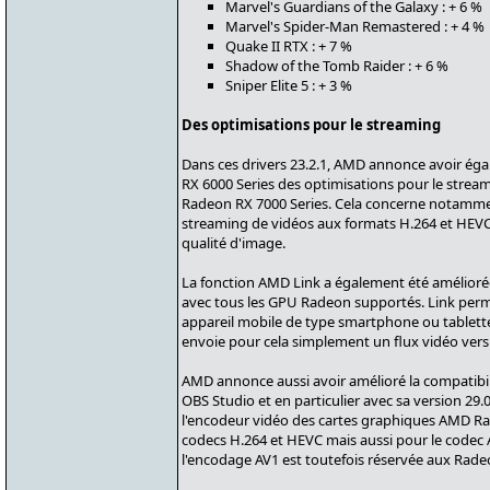
Marvel's Guardians of the Galaxy : + 6 %
Marvel's Spider-Man Remastered : + 4 %
Quake II RTX : + 7 %
Shadow of the Tomb Raider : + 6 %
Sniper Elite 5 : + 3 %
Des optimisations pour le streaming
Dans ces drivers 23.2.1, AMD annonce avoir ég
RX 6000 Series des optimisations pour le strea
Radeon RX 7000 Series. Cela concerne notamme
streaming de vidéos aux formats H.264 et HEVC (
qualité d'image.
La fonction AMD Link a également été amélioré
avec tous les GPU Radeon supportés. Link perme
appareil mobile de type smartphone ou tablette à
envoie pour cela simplement un flux vidéo vers 
AMD annonce aussi avoir amélioré la compatibilit
OBS Studio et en particulier avec sa version 29
l'encodeur vidéo des cartes graphiques AMD Ra
codecs H.264 et HEVC mais aussi pour le codec A
l'encodage AV1 est toutefois réservée aux Rade