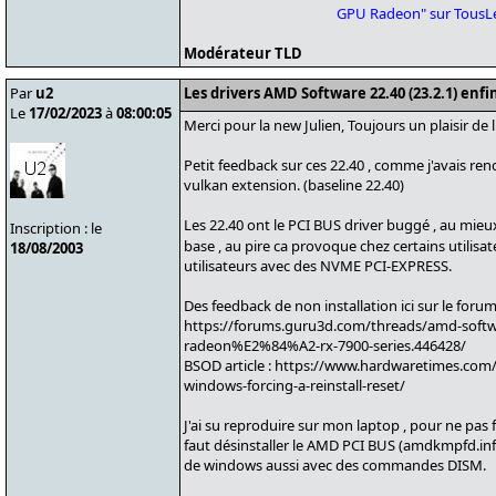
GPU Radeon" sur TousL
Modérateur TLD
Par
u2
Les drivers AMD Software 22.40 (23.2.1) enf
Le
17/02/2023
à
08:00:05
Merci pour la new Julien, Toujours un plaisir de li
Petit feedback sur ces 22.40 , comme j'avais ren
vulkan extension. (baseline 22.40)
Les 22.40 ont le PCI BUS driver buggé , au mieux 
Inscription : le
base , au pire ca provoque chez certains utilis
18/08/2003
utilisateurs avec des NVME PCI-EXPRESS.
Des feedback de non installation ici sur le foru
https://forums.guru3d.com/threads/amd-softwa
radeon%E2%84%A2-rx-7900-series.446428/
BSOD article : https://www.hardwaretimes.com/
windows-forcing-a-reinstall-reset/
J'ai su reproduire sur mon laptop , pour ne pas f
faut désinstaller le AMD PCI BUS (amdkmpfd.inf) 
de windows aussi avec des commandes DISM.