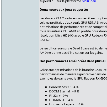
aujourd'hui sur la plateforme
GPUOpen
.
Deux nouveaux jeux supportés
Les drivers 23.1.2 sortis en janvier étaient optim
cela ne profitait qu'aux seuls GPU RDNA 3. Avec le
optimisations de performances et de compatibil
tous les autres GPU. AMD en profite pour donne
résolution Ultra HD (4K) avec le GPU Radeon️ RX
22.11.2.
Le jeu d'horreur-survie Dead Space est égalemen
AMD ne donne pas d'indication sur les gains.
Des performances améliorées dans plusieu
Grâce aux optimisations de la branche 22.40, ce
performances de manière significative dans de
exemples de gains avec le GPU Radeon RX 6950 
Borderlands 3 : + 4 %
DOOM Eternal : + 9 %
F1 22 : + 19 %
HITMAN 3 : + 4 %
Hogwarts Legacy : + 4 %