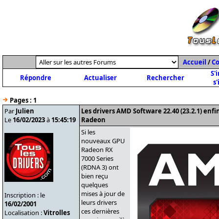
Accueil
/
C
S'
Répondre
Actualiser
Rechercher
s'
Pages :
1
Par
Julien
Les drivers AMD Software 22.40 (23.2.1) enfi
Le
16/02/2023
à
15:45:19
Radeon
Si les
nouveaux GPU
Radeon RX
7000 Series
(RDNA 3) ont
bien reçu
quelques
mises à jour de
Inscription : le
leurs drivers
16/02/2001
ces dernières
Localisation :
Vitrolles