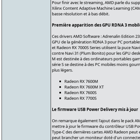
Pour finir avec le streaming, AMD parle du supp
Xilinx Content Adaptive Machine Learning (CAML
basse résolution et à bas débit.
Première apparition des GPU RDNA 3 mobil
Ces drivers AMD Software : Adrenalin Edition 23.
GPU de la génération RDNA 3 pour PC portable
et Radeon RX 7000S Series utilisent la puce Na
contre Navi 31 (Plum Bonito) pour les GPU des
M est destinée à des ordinateurs portables ga
série S se destine à des PC mobiles moins gour
plus légers.
Radeon RX 7600M
Radeon RX 7600M XT
Radeon RX 7600S
Radeon RX 7700S
Le firmware USB Power Delivery mis à jour
On remarque également l'ajout dans le pack AMD 
mettre à jour le firmware du contrôleur USB Po
Type-C des dernières cartes AMD Radeon peut en 
peut brancher un moniteur doté d'un connecte