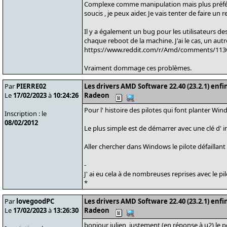
Complexe comme manipulation mais plus préférab
soucis , je peux aider. Je vais tenter de faire un
Il y a également un bug pour les utilisateurs d
chaque reboot de la machine. J'ai le cas, un autre 
https://www.reddit.com/r/Amd/comments/113
Vraiment dommage ces problèmes.
Par
PIERRE02
Les drivers AMD Software 22.40 (23.2.1) enfi
Le
17/02/2023
à
10:24:26
Radeon
Pour l' histoire des pilotes qui font planter Wind
Inscription : le
08/02/2012
Le plus simple est de démarrer avec une clé d' i
Aller chercher dans Windows le pilote défaillant
-
J' ai eu cela à de nombreuses reprises avec le p
*
Par
lovegoodPC
Les drivers AMD Software 22.40 (23.2.1) enfi
Le
17/02/2023
à
13:26:30
Radeon
bonjour julien, justement (en réponse à u2) le 