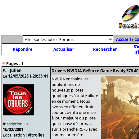
Accueil
/
C
S'
Répondre
Actualiser
Rechercher
s'
Pages :
1
Par
Julien
Drivers NVIDIA GeForce Game Ready 576.40
Le
12/05/2025
à
20:35:41
NVIDIA enchaîne les
publications de
nouveaux pilotes
graphiques à toute allure
en ce moment. Nous
avons en effet eu droit
courant avril à une mise
à jour majeure du pilote
qui se base désormais
Inscription : le
sur la branche R575 avec
16/02/2001
comme première
Localisation :
Vitrolles