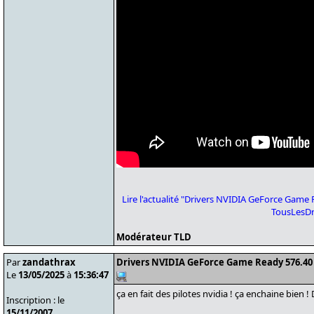
Lire l'actualité "Drivers NVIDIA GeForce Gam
TousLesDr
Modérateur TLD
Par
zandathrax
Drivers NVIDIA GeForce Game Ready 576.40
Le
13/05/2025
à
15:36:47
ça en fait des pilotes nvidia ! ça enchaine bien 
Inscription : le
15/11/2007