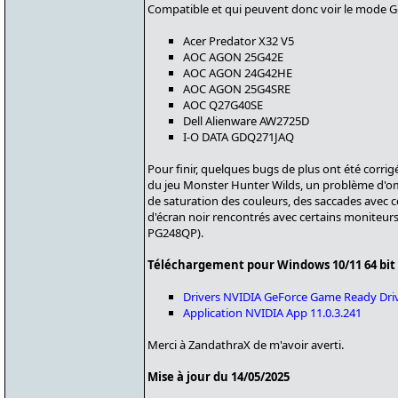
Compatible et qui peuvent donc voir le mode G
Acer Predator X32 V5
AOC AGON 25G42E
AOC AGON 24G42HE
AOC AGON 25G4SRE
AOC Q27G40SE
Dell Alienware AW2725D
I-O DATA GDQ271JAQ
Pour finir, quelques bugs de plus ont été corri
du jeu Monster Hunter Wilds, un problème d'
de saturation des couleurs, des saccades avec c
d'écran noir rencontrés avec certains monit
PG248QP).
Téléchargement pour Windows 10/11 64 bit 
Drivers NVIDIA GeForce Game Ready Dri
Application NVIDIA App 11.0.3.241
Merci à ZandathraX de m'avoir averti.
Mise à jour du 14/05/2025