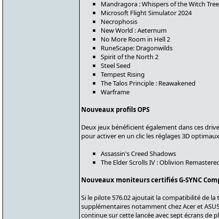
Mandragora : Whispers of the Witch Tree
Microsoft Flight Simulator 2024
Necrophosis
New World : Aeternum
No More Room in Hell 2
RuneScape: Dragonwilds
Spirit of the North 2
Steel Seed
Tempest Rising
The Talos Principle : Reawakened
Warframe
Nouveaux profils OPS
Deux jeux bénéficient également dans ces driver
pour activer en un clic les réglages 3D optimaux
Assassin's Creed Shadows
The Elder Scrolls IV : Oblivion Remastere
Nouveaux moniteurs certifiés G-SYNC Com
Si le pilote 576.02 ajoutait la compatibilité de
supplémentaires notamment chez Acer et ASUS ai
continue sur cette lancée avec sept écrans de p