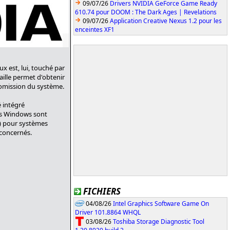
09/07/26
Drivers NVIDIA GeForce Game Ready
610.74 pour DOOM : The Dark Ages | Revelations
09/07/26
Application Creative Nexus 1.2 pour les
enceintes XF1
x est, lui, touché par
faille permet d'obtenir
romission du système.
é intégré
mes Windows sont
r) pour systèmes
 concernés.
FICHIERS
04/08/26
Intel Graphics Software Game On
Driver 101.8864 WHQL
03/08/26
Toshiba Storage Diagnostic Tool