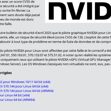
le avec un score CVSS de
de sécurité a été intégré par
sortie fin février. La
lement sans doute déjà passé
, peu de monde est donc
e faille.
re bulletin de sécurité d'avril 2025 que le pilote graphique NVIDIA pour Linu
ente, elle, un risque de sécurité élevé (score CVSS de 7,8). L'exploit de cette 
t aboutir à tout type de problème en terme de fuite de données et de comp
 pilote NVIDIA pour Linux sont affectées par cette faille et le correctif a ét
.247.01, 550.163.01, 570.133.07 et 575.51.02. A noter qu'en réalité les systè
is uniquement ceux qui utilisent le pilote NVIDIA vGPU (Virtual GPU Manage
ndows Server). Les OS Windows classiques non virtualisés ne sont, eux, pas
rrigées
32 pour Windows 10/11 64 bit (x64)
h 570.144 pour Linux 64 bit (x64)
h 570.144 pour Linux 64 bit (ARM64)
ur Linux 64 bit (x64)
our Linux 64 bit (ARM64)