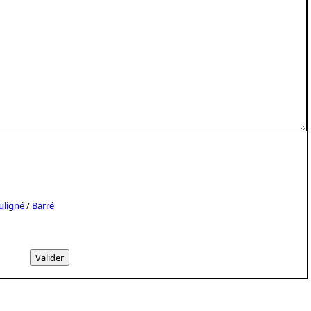
uligné
/
Barré