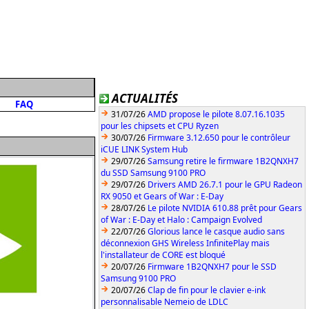
ACTUALITÉS
FAQ
31/07/26
AMD propose le pilote 8.07.16.1035
pour les chipsets et CPU Ryzen
30/07/26
Firmware 3.12.650 pour le contrôleur
iCUE LINK System Hub
29/07/26
Samsung retire le firmware 1B2QNXH7
du SSD Samsung 9100 PRO
29/07/26
Drivers AMD 26.7.1 pour le GPU Radeon
RX 9050 et Gears of War : E-Day
28/07/26
Le pilote NVIDIA 610.88 prêt pour Gears
of War : E-Day et Halo : Campaign Evolved
22/07/26
Glorious lance le casque audio sans
déconnexion GHS Wireless InfinitePlay mais
l'installateur de CORE est bloqué
20/07/26
Firmware 1B2QNXH7 pour le SSD
Samsung 9100 PRO
20/07/26
Clap de fin pour le clavier e-ink
personnalisable Nemeio de LDLC