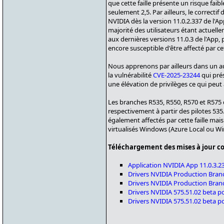
que cette faille présente un risque faib
seulement 2,5. Par ailleurs, le correctif 
NVIDIA dès la version 11.0.2.337 de l'App 
majorité des utilisateurs étant actuel
aux dernières versions 11.0.3 de l'App
encore susceptible d'être affecté par cett
Nous apprenons par ailleurs dans un aut
la vulnérabilité
CVE-2025-23244
qui prés
une élévation de privilèges ce qui peu
Les branches R535, R550, R570 et R575 du
respectivement à partir des pilotes 535
également affectés par cette faille ma
virtualisés Windows (Azure Local ou Wi
Téléchargement des mises à jour co
Application NVIDIA App 11.0.3.2
Drivers NVIDIA Production Branc
Drivers NVIDIA Production Branc
Drivers NVIDIA 575.51.02 beta po
Drivers NVIDIA 575.51.02 beta p