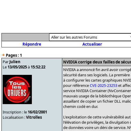
Répondre
Actualiser
Pages :
1
Par
Julien
NVIDIA corrige deux failles de sécur
Le
13/05/2025
à
15:52:22
NVIDIA a annoncé fin avril avoir corrig
sécurité dans ses logiciels. La première 
à configurer les cartes graphiques NVID
pour référence
CVE-2025-23253
et affec
service NVIDIA Container (NvContainer
mauvais usage de la bibliothèque Ope
assaillant de copier un fichier DLL mal
chemin codé en dur.
Inscription : le
16/02/2001
L'exploitation de cette vulnérabilité au
Localisation :
Vitrolles
l'élévation de privilèges, la divulgation 
de données voire un déni de service. N