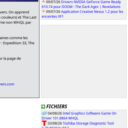
09/07/26
Drivers NVIDIA GeForce Game Ready
610.74 pour DOOM : The Dark Ages | Revelations
09/07/26
Application Creative Nexus 1.2 pour les
rivers. On apprend
enceintes XF1
s couleurs) et The Last
 comme non WHQL par
maines comme les
 : Expedition 33, The
ur la page de
ivers.com
FICHIERS
04/08/26
Intel Graphics Software Game On
Driver 101.8864 WHQL
03/08/26
Toshiba Storage Diagnostic Tool