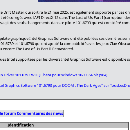
e Drift Master, qui sortira le 21 mai 2025, est également supporté par ces d
 été corrigés avec l'API DirectX 12 dans The Last of Us Part I (corruption de
s). Il s'agit des seuls changements dans ce pilote 101.6793 qui est considéré
pilote graphique Intel Graphics Software ont été publiées ces dernières se
01.6739 et 101.6790 qui ont ajouté la compatibilité avec les jeux Clair Obscur
ou encore The Last of Us Part II Remastered.
ues Intel supportées par les drivers Intel Graphics Software est disponible s
On Driver 101.6793 WHQL beta pour Windows 10/11 64 bit (x64)
s Intel Graphics Software 101.6793 pour DOOM : The Dark Ages" sur TousLesDr
 le forum Commentaires des news
Identification