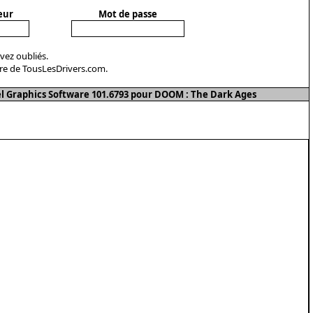
eur
Mot de passe
avez oubliés.
re de TousLesDrivers.com.
l Graphics Software 101.6793 pour DOOM : The Dark Ages