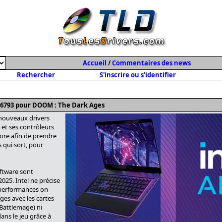
Accueil
/
Commentaires des news
Rechercher
S'inscrire ou s'identifier
1.6793 pour DOOM : The Dark Ages
 nouveaux drivers
 et ses contrôleurs
ore afin de prendre
 qui sort, pour
ftware sont
025. Intel ne précise
performances on
es avec les cartes
 (Battlemage) ni
ans le jeu grâce à