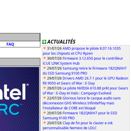
ACTUALITÉS
FAQ
31/07/26
AMD propose le pilote 8.07.16.1035
pour les chipsets et CPU Ryzen
30/07/26
Firmware 3.12.650 pour le contrôleur
iCUE LINK System Hub
29/07/26
Samsung retire le firmware 1B2QNXH7
du SSD Samsung 9100 PRO
29/07/26
Drivers AMD 26.7.1 pour le GPU Radeon
RX 9050 et Gears of War : E-Day
28/07/26
Le pilote NVIDIA 610.88 prêt pour Gears
of War : E-Day et Halo : Campaign Evolved
22/07/26
Glorious lance le casque audio sans
déconnexion GHS Wireless InfinitePlay mais
l'installateur de CORE est bloqué
20/07/26
Firmware 1B2QNXH7 pour le SSD
Samsung 9100 PRO
20/07/26
Clap de fin pour le clavier e-ink
personnalisable Nemeio de LDLC