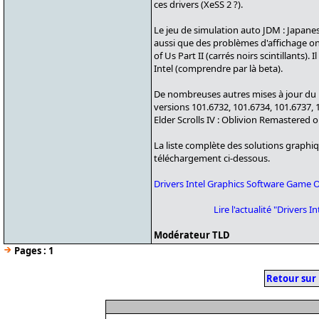
ces drivers (XeSS 2 ?).
Le jeu de simulation auto JDM : Japanes
aussi que des problèmes d'affichage ont
of Us Part II (carrés noirs scintillant
Intel (comprendre par là beta).
De nombreuses autres mises à jour du 
versions 101.6732, 101.6734, 101.6737, 1
Elder Scrolls IV : Oblivion Remastered 
La liste complète des solutions graphiq
téléchargement ci-dessous.
Drivers Intel Graphics Software Game 
Lire l'actualité "Driver
Modérateur TLD
Pages :
1
Retour sur