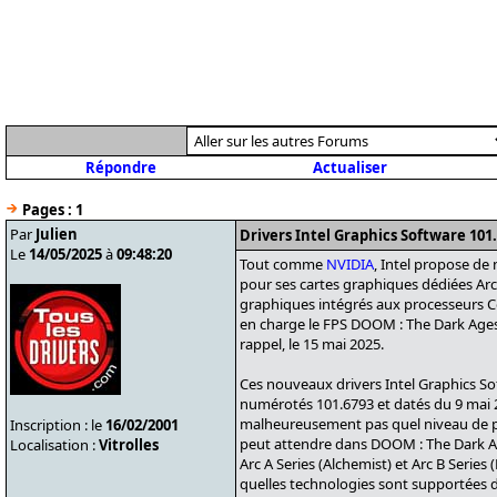
Répondre
Actualiser
Pages :
1
Par
Julien
Drivers Intel Graphics Software 10
Le
14/05/2025
à
09:48:20
Tout comme
NVIDIA
, Intel propose de
pour ses cartes graphiques dédiées Arc
graphiques intégrés aux processeurs C
en charge le FPS DOOM : The Dark Ages
rappel, le 15 mai 2025.
Ces nouveaux drivers Intel Graphics So
numérotés 101.6793 et datés du 9 mai 2
malheureusement pas quel niveau de 
Inscription : le
16/02/2001
peut attendre dans DOOM : The Dark Ag
Localisation :
Vitrolles
Arc A Series (Alchemist) et Arc B Series
quelles technologies sont supportées d