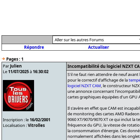
Répondre
Actualiser
Pages :
1
Par
Julien
Incompatibilité du logiciel NZXT C
Le
11/07/2025
à
16:30:02
S'il ne faut rien attendre de neuf avan
pour le correctif d'affichage de la
tempé
logiciel NZXT CAM
, le constructeur NZX
une annonce concernant l'incompatibili
cartes graphiques équipées d'un GPU 
Il s'avère en effet que CAM est incapab
de monitoring des cartes AMD Radeon 
9060 XT/9070/9070 XT ce qui inclut la 
Inscription : le
16/02/2001
fréquence du GPU, la vitesse de rotatio
Localisation :
Vitrolles
la consommation d'énergie. Ces donnée
normalement affichées dans les ongle