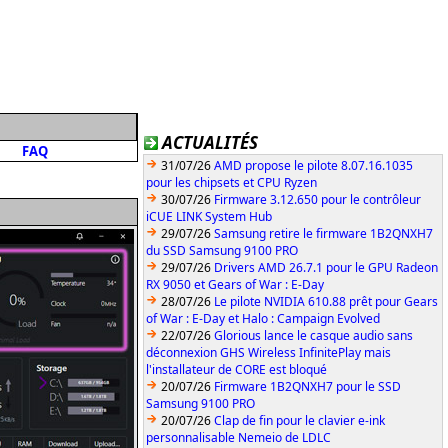
ACTUALITÉS
FAQ
31/07/26
AMD propose le pilote 8.07.16.1035
pour les chipsets et CPU Ryzen
30/07/26
Firmware 3.12.650 pour le contrôleur
iCUE LINK System Hub
29/07/26
Samsung retire le firmware 1B2QNXH7
du SSD Samsung 9100 PRO
29/07/26
Drivers AMD 26.7.1 pour le GPU Radeon
RX 9050 et Gears of War : E-Day
28/07/26
Le pilote NVIDIA 610.88 prêt pour Gears
of War : E-Day et Halo : Campaign Evolved
22/07/26
Glorious lance le casque audio sans
déconnexion GHS Wireless InfinitePlay mais
l'installateur de CORE est bloqué
20/07/26
Firmware 1B2QNXH7 pour le SSD
Samsung 9100 PRO
20/07/26
Clap de fin pour le clavier e-ink
personnalisable Nemeio de LDLC