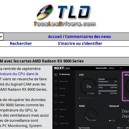
Accueil
/
Commentaires des news
Rechercher
S'inscrire ou s'identifier
AM avec les cartes AMD Radeon RX 9000 Series
t la rentrée de septembre
rature du CPU dans le
T vient en revanche de faire
té du logiciel CAM avec les
AMD Radeon RX 9000 Series.
le de récupérer les données
RX 9000 Series comme les
température du GPU, la
n des ventilateurs mais aussi
s de surveillance sont
ts PC Monitoring, System