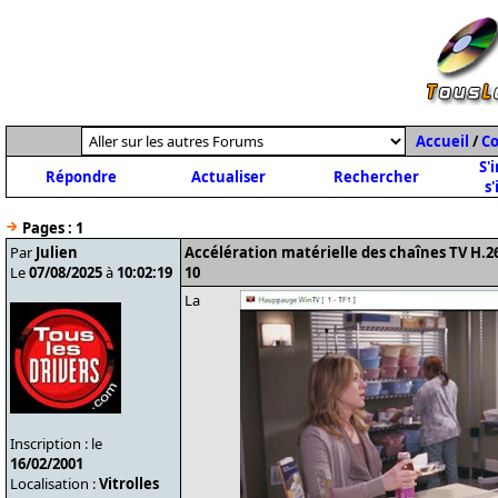
Accueil
/
C
S'
Répondre
Actualiser
Rechercher
s'
Pages :
1
Par
Julien
Accélération matérielle des chaînes TV H
Le
07/08/2025
à
10:02:19
10
La
Inscription : le
16/02/2001
Localisation :
Vitrolles