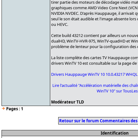
tirer partie des moteurs de décodage vidéo maté
graphiques comme AMD Video Core Next (VCN), 
NVIDIA NVDEC. D'après Hauppauge, il arrivait qu
seul le son était audible et l'image absente lor
ou HEVC.
Cette build 43212 contient par ailleurs un nouv
dualHD, WinTV-HVR-975, WinTV-quadHD et WinT
problème de lenteur pour la configuration des 
La liste complète des cartes TV Hauppauge compa
drivers WinTV 10 est consultable sur la page de
Drivers Hauppauge WinTV 10 10.0.43217 WHQL
Lire l'actualité "Accélération matérielle des 
WinTV 10" sur TousLes
Modérateur TLD
Pages :
1
Retour sur le forum Commentaires des
Identification