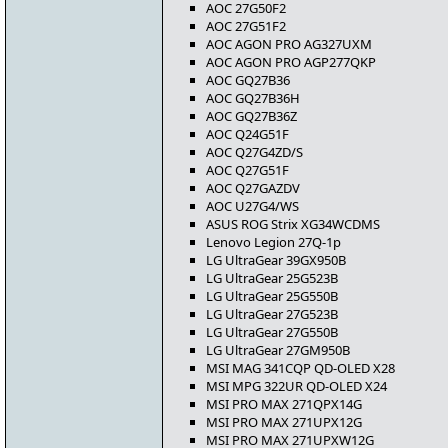
AOC 27G50F2
AOC 27G51F2
AOC AGON PRO AG327UXM
AOC AGON PRO AGP277QKP
AOC GQ27B36
AOC GQ27B36H
AOC GQ27B36Z
AOC Q24G51F
AOC Q27G4ZD/S
AOC Q27G51F
AOC Q27GAZDV
AOC U27G4/WS
ASUS ROG Strix XG34WCDMS
Lenovo Legion 27Q-1p
LG UltraGear 39GX950B
LG UltraGear 25G523B
LG UltraGear 25G550B
LG UltraGear 27G523B
LG UltraGear 27G550B
LG UltraGear 27GM950B
MSI MAG 341CQP QD-OLED X28
MSI MPG 322UR QD-OLED X24
MSI PRO MAX 271QPX14G
MSI PRO MAX 271UPX12G
MSI PRO MAX 271UPXW12G