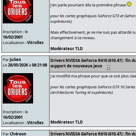
J'en parle pourtant dès la première phrase
pour les cartes graphiques GeForce GTX et GeForce
supérieures)
Inscription : le
Mais effectivement, je ne me suis pas attardé sur 
16/02/2001
changement à ce niveau.
Localisation :
Vitrolles
Modérateur TLD
Par
Julien
Drivers NVIDIA GeForce R610 (610.47) : fin 
Le
28/05/2026
à
08:21:08
support de nouveaux jeux
J'ai modifié ma phrase pour que ce soit plus cla
pour les cartes graphiques GeForce GTX 16 Series
(architectures Turing et supérieures)
Inscription : le
16/02/2001
Modérateur TLD
Localisation :
Vitrolles
Par
Ch4roon
Drivers NVIDIA GeForce R610 (610.47) : fin 