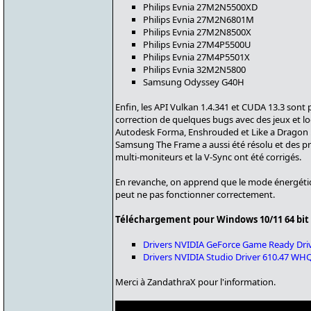
Philips Evnia 27M2N5500XD
Philips Evnia 27M2N6801M
Philips Evnia 27M2N8500X
Philips Evnia 27M4P5500U
Philips Evnia 27M4P5501X
Philips Evnia 32M2N5800
Samsung Odyssey G40H
Enfin, les API Vulkan 1.4.341 et CUDA 13.3 sont
correction de quelques bugs avec des jeux et l
Autodesk Forma, Enshrouded et Like a Dragon : 
Samsung The Frame a aussi été résolu et des pr
multi-moniteurs et la V-Sync ont été corrigés.
En revanche, on apprend que le mode énergét
peut ne pas fonctionner correctement.
Téléchargement pour Windows 10/11 64 bit 
Drivers NVIDIA GeForce Game Ready Dri
Drivers NVIDIA Studio Driver 610.47 WH
Merci à ZandathraX pour l'information.