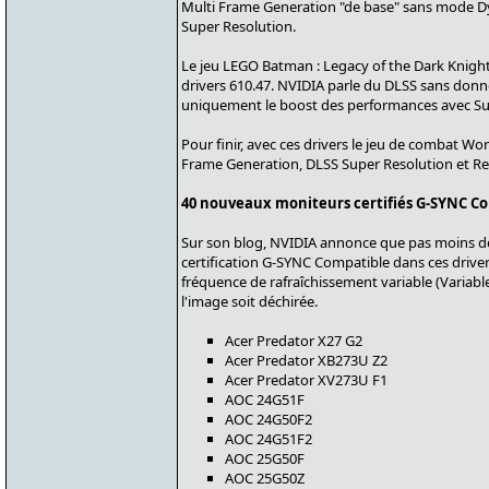
Multi Frame Generation "de base" sans mode Dy
Super Resolution.
Le jeu LEGO Batman : Legacy of the Dark Knight b
drivers 610.47. NVIDIA parle du DLSS sans donne
uniquement le boost des performances avec Su
Pour finir, avec ces drivers le jeu de combat Wo
Frame Generation, DLSS Super Resolution et Re
40 nouveaux moniteurs certifiés G-SYNC C
Sur son blog, NVIDIA annonce que pas moins d
certification G-SYNC Compatible dans ces drivers
fréquence de rafraîchissement variable (Variabl
l'image soit déchirée.
Acer Predator X27 G2
Acer Predator XB273U Z2
Acer Predator XV273U F1
AOC 24G51F
AOC 24G50F2
AOC 24G51F2
AOC 25G50F
AOC 25G50Z