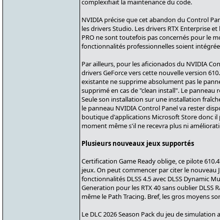
complexifiait la maintenance du code.
NVIDIA précise que cet abandon du Control Pane
les drivers Studio. Les drivers RTX Enterprise 
PRO ne sont toutefois pas concernés pour le m
fonctionnalités professionnelles soient intégrées
Par ailleurs, pour les aficionados du NVIDIA Con
drivers GeForce vers cette nouvelle version 610.
existante ne supprime absolument pas le panne
supprimé en cas de "clean install". Le panneau r
Seule son installation sur une installation fraîch
le panneau NVIDIA Control Panel va rester dis
boutique d'applications Microsoft Store donc il 
moment même s'il ne recevra plus ni amélioratio
Plusieurs nouveaux jeux supportés
Certification Game Ready oblige, ce pilote 61
jeux. On peut commencer par citer le nouveau J
fonctionnalités DLSS 4.5 avec DLSS Dynamic Mu
Generation pour les RTX 40 sans oublier DLSS R
même le Path Tracing. Bref, les gros moyens son
Le DLC 2026 Season Pack du jeu de simulation a