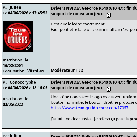
Par
Julien
Drivers NVIDIA GeForce R610 (610.47) : fin 
Le
04/06/2026
à
17:45:53
support de nouveaux jeux
C'est quelle icône exactement ?
Faut peut-être faire un clean install car c'est pe
Inscription : le
16/02/2001
Modérateur TLD
Localisation :
Vitrolles
Par
Conocoryphe
Drivers NVIDIA GeForce R610 (610.47) : fin 
Le
04/06/2026
à
18:16:05
support de nouveaux jeux
Une icône noire avec le logo nvidia vert uniforme
Inscription : le
bouton normal, et le bouton droit ne propose q
03/05/2022
https://www.steamgriddb.com/icon/17067
J'ai fait une clean install. Je referai ça pour la p
Par
Julien
Drivers NVIDIA GeForce R610 (610.47) : fin 