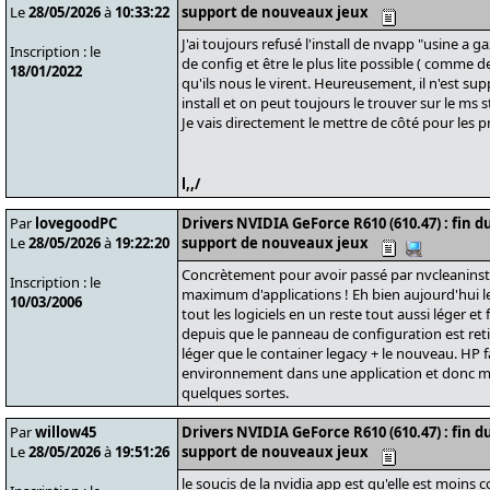
Le
28/05/2026
à
10:33:22
support de nouveaux jeux
J'ai toujours refusé l'install de nvapp "usine a
Inscription : le
de config et être le plus lite possible ( comme d
18/01/2022
qu'ils nous le virent. Heureusement, il n'est su
install et on peut toujours le trouver sur le ms s
Je vais directement le mettre de côté pour les p
l,,/
Par
lovegoodPC
Drivers NVIDIA GeForce R610 (610.47) : fin 
Le
28/05/2026
à
19:22:20
support de nouveaux jeux
Concrètement pour avoir passé par nvcleaninsta
Inscription : le
maximum d'applications ! Eh bien aujourd'hui l
10/03/2006
tout les logiciels en un reste tout aussi léger et 
depuis que le panneau de configuration est retir
léger que le container legacy + le nouveau. HP fa
environnement dans une application et donc m
quelques sortes.
Par
willow45
Drivers NVIDIA GeForce R610 (610.47) : fin 
Le
28/05/2026
à
19:51:26
support de nouveaux jeux
le soucis de la nvidia app est qu'elle est moins