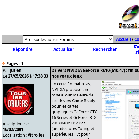
Accueil
/
C
S'
Répondre
Actualiser
Rechercher
s'
Pages :
1
Par
Julien
Drivers NVIDIA GeForce R610 (610.47) : fin 
Le
27/05/2026
à
17:38:33
nouveaux jeux
En cette fin mai 2026,
NVIDIA propose une
mise à jour majeure de
ses drivers Game Ready
pour les cartes
graphiques GeForce GTX
16 Series et GeForce RTX
20/30/40/50 Series
Inscription : le
(architectures Turing et
16/02/2001
supérieures). Et pour
Localisation :
Vitrolles