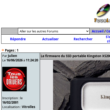
Accueil
/
C
S'
Répondre
Actualiser
Rechercher
s'
Pages :
1
Par
Julien
Le firmware du SSD portable Kingston XS20
Le
16/06/2026
à
11:24:20
Inscription : le
16/02/2001
Localisation :
Vitrolles