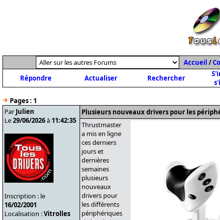
Accueil
/
C
S'
Répondre
Actualiser
Rechercher
s'
Pages :
1
Par
Julien
Plusieurs nouveaux drivers pour les périp
Le
29/06/2026
à
11:42:35
Thrustmaster
a mis en ligne
ces derniers
jours et
dernières
semaines
plusieurs
nouveaux
drivers pour
Inscription : le
les différents
16/02/2001
périphériques
Localisation :
Vitrolles