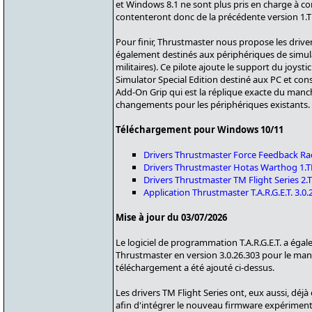
et Windows 8.1 ne sont plus pris en charge à co
contenteront donc de la précédente version 1
Pour finir, Thrustmaster nous propose les drive
également destinés aux périphériques de simulat
militaires). Ce pilote ajoute le support du joysti
Simulator Special Edition destiné aux PC et co
Add-On Grip qui est la réplique exacte du manche
changements pour les périphériques existants.
Téléchargement pour Windows 10/11
Drivers Thrustmaster Force Feedback R
Drivers Thrustmaster Hotas Warthog 
Drivers Thrustmaster TM Flight Series 
Application Thrustmaster T.A.R.G.E.T. 3.0.
Mise à jour du 03/07/2026
Le logiciel de programmation T.A.R.G.E.T. a égal
Thrustmaster en version 3.0.26.303 pour le man
téléchargement a été ajouté ci-dessus.
Les drivers TM Flight Series ont, eux aussi, déjà
afin d'intégrer le nouveau firmware expériment