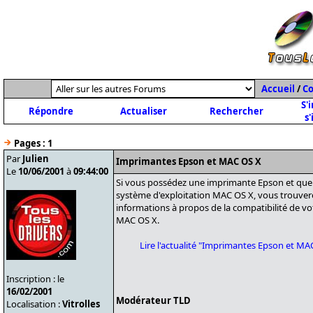
Accueil
/
C
S'
Répondre
Actualiser
Rechercher
s'
Pages :
1
Par
Julien
Imprimantes Epson et MAC OS X
Le
10/06/2001
à
09:44:00
Si vous possédez une imprimante Epson et que 
système d'exploitation MAC OS X, vous trouver
informations à propos de la compatibilité de v
MAC OS X.
Lire l'actualité "Imprimantes Epson et M
Inscription : le
16/02/2001
Modérateur TLD
Localisation :
Vitrolles