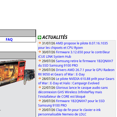
ACTUALITÉS
FAQ
31/07/26
AMD propose le pilote 8.07.16.1035
pour les chipsets et CPU Ryzen
30/07/26
Firmware 3.12.650 pour le contrôleur
iCUE LINK System Hub
29/07/26
Samsung retire le firmware 1B2QNXH7
du SSD Samsung 9100 PRO
29/07/26
Drivers AMD 26.7.1 pour le GPU Radeon
RX 9050 et Gears of War : E-Day
28/07/26
Le pilote NVIDIA 610.88 prêt pour Gears
of War : E-Day et Halo : Campaign Evolved
22/07/26
Glorious lance le casque audio sans
déconnexion GHS Wireless InfinitePlay mais
l'installateur de CORE est bloqué
20/07/26
Firmware 1B2QNXH7 pour le SSD
Samsung 9100 PRO
.
20/07/26
Clap de fin pour le clavier e-ink
personnalisable Nemeio de LDLC