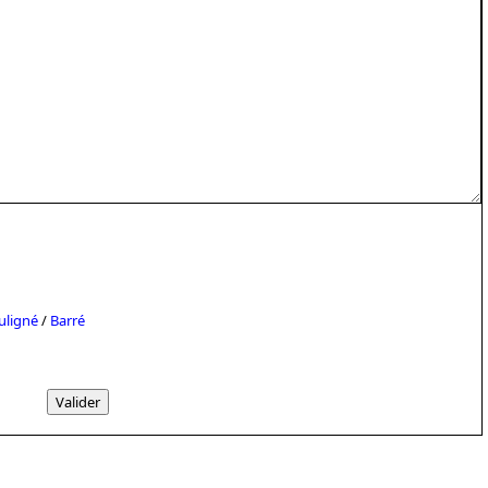
uligné
/
Barré