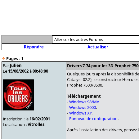
Répondre
Actualiser
Pages :
1
Par
Julien
Drivers 7.74 pour les 3D Prophet 750
Le
15/08/2002
à
00:48:00
Quelques jours après la disponibilité d
Catalyst 02.2), le constructeur Hercules
Prophet 7500/8500.
Téléchargement
-
Windows 98/Me
.
-
Windows 2000
.
-
Windows XP
.
-
Panneau de configuration
.
Inscription : le
16/02/2001
Localisation :
Vitrolles
Après l'installation des drivers, pensez