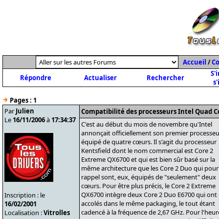
Accueil
/
C
S'
Répondre
Actualiser
Rechercher
s'
Pages :
1
Par
Julien
Compatibilité des processeurs Intel Quad 
Le
16/11/2006
à
17:34:37
C'est au début du mois de novembre qu'Intel
annonçait officiellement son premier processeu
équipé de quatre cœurs. Il s'agit du processeur
Kentsfield dont le nom commercial est Core 2
Extreme QX6700 et qui est bien sûr basé sur la
même architecture que les Core 2 Duo qui pour
rappel sont, eux, équipés de "seulement" deux
cœurs. Pour être plus précis, le Core 2 Extreme
QX6700 intègre deux Core 2 Duo E6700 qui ont 
Inscription : le
accolés dans le même packaging, le tout étant
16/02/2001
cadencé à la fréquence de 2,67 GHz. Pour l'heure
Localisation :
Vitrolles