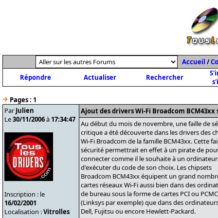
Accueil
/
C
S'
Répondre
Actualiser
Rechercher
s'
Pages :
1
Par
Julien
Ajout des drivers Wi-Fi Broadcom BCM43xx 
Le
30/11/2006
à
17:34:47
Au début du mois de novembre, une faille de sé
critique a été découverte dans les drivers des c
Wi-Fi Broadcom de la famille BCM43xx. Cette fai
sécurité permettrait en effet à un pirate de pou
connecter comme il le souhaite à un ordinateur
d'exécuter du code de son choix. Les chipsets
Broadcom BCM43xx équipent un grand nombr
cartes réseaux Wi-Fi aussi bien dans des ordina
de bureau sous la forme de cartes PCI ou PCMC
Inscription : le
(Linksys par exemple) que dans des ordinateu
16/02/2001
Dell, Fujitsu ou encore Hewlett-Packard.
Localisation :
Vitrolles