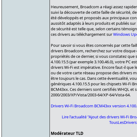
Heureusement, Broadcom a réagi assez rapidem
suivi la découverte de cette faille de sécurité, d
été développés et proposés aux principaux cons
aussitôt adaptés à leurs produits et publiés sur l
de sécurité est telle que, selon certains témo
ces drivers au téléchargement sur
Windows Up
Pour savoir si vous êtes concernés par cette fail
drivers Broadcom, recherchez sur votre disque d
propriétés de ce dernier, si vous constatez que s
4.100.15.5 (par exemple 3.100.46.0), votre PC est
drivers Wi-Fi est impérative. Encore faut-il que
ou de votre carte réseau propose des drivers mi
être toujours le cas. Dans cette éventualité, vo
génériques 4.100.15.5 pour les chipsets Wi-Fi B
BCM43xx. Ces derniers sont certifiés WHQL et
2000/2003/XP/Vista/2003-64/XP-64/Vista-64.
Drivers Wi-Fi Broadcom BCM43xx version 4.100.
Lire l'actualité "Ajout des drivers Wi-Fi
TousLesDriver
Modérateur TLD