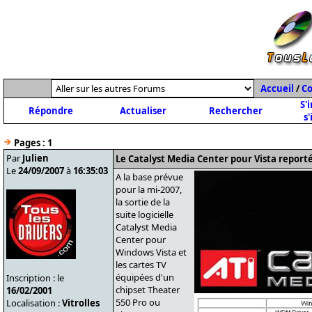
Accueil
/
C
S'
Répondre
Actualiser
Rechercher
s'
Pages :
1
Par
Julien
Le Catalyst Media Center pour Vista reporté
Le
24/09/2007
à
16:35:03
A la base prévue
pour la mi-2007,
la sortie de la
suite logicielle
Catalyst Media
Center pour
Windows Vista et
les cartes TV
équipées d'un
Inscription : le
chipset Theater
16/02/2001
550 Pro ou
Localisation :
Vitrolles