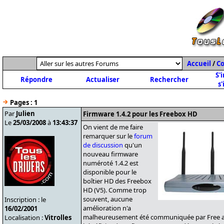
Accueil
/
C
S'
Répondre
Actualiser
Rechercher
s'
Pages :
1
Par
Julien
Firmware 1.4.2 pour les Freebox HD
Le
25/03/2008
à
13:43:37
On vient de me faire
remarquer sur le
forum
de discussion
qu'un
nouveau firmware
numéroté 1.4.2 est
disponible pour le
boîtier HD des Freebox
HD (V5). Comme trop
souvent, aucune
Inscription : le
amélioration n'a
16/02/2001
malheureusement été communiquée par Free au
Localisation :
Vitrolles