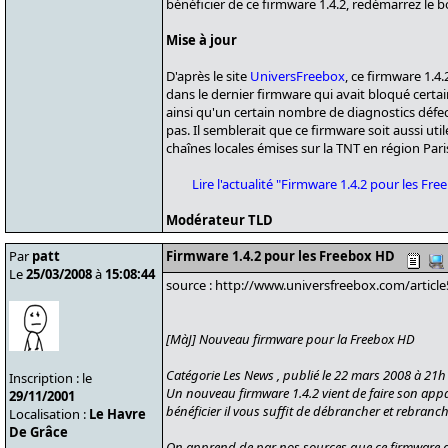
bénéficier de ce firmware 1.4.2, redémarrez le b
Mise à jour
D'après le site
UniversFreebox
, ce firmware 1.4
dans le dernier firmware qui avait bloqué certa
ainsi qu'un certain nombre de diagnostics défect
pas. Il semblerait que ce firmware soit aussi uti
chaînes locales émises sur la TNT en région Pari
Lire l'actualité "Firmware 1.4.2 pour les F
Modérateur TLD
Par
patt
Firmware 1.4.2 pour les Freebox HD
Le
25/03/2008
à
15:08:44
source : http://www.universfreebox.com/articl
[MàJ] Nouveau firmware pour la Freebox HD
Catégorie Les News , publié le 22 mars 2008 à 21h1
Inscription : le
Un nouveau firmware 1.4.2 vient de faire son appa
29/11/2001
bénéficier il vous suffit de débrancher et rebranc
Localisation :
Le Havre
De Grâce
On apprend de par nos sources que ce firmware a