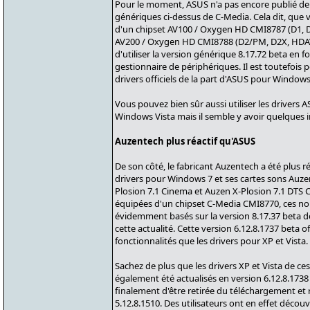
Pour le moment, ASUS n'a pas encore publié de d
génériques ci-dessus de C-Media. Cela dit, que 
d'un chipset AV100 / Oxygen HD CMI8787 (D1, D
AV200 / Oxygen HD CMI8788 (D2/PM, D2X, HDAV1.3
d'utiliser la version générique 8.17.72 beta en fo
gestionnaire de périphériques. Il est toutefois 
drivers officiels de la part d'ASUS pour Windows
Vous pouvez bien sûr aussi utiliser les drivers
Windows Vista mais il semble y avoir quelques 
Auzentech plus réactif qu'ASUS
De son côté, le fabricant Auzentech a été plus ré
drivers pour Windows 7 et ses cartes sons Auz
Plosion 7.1 Cinema et Auzen X-Plosion 7.1 DTS C
équipées d'un chipset C-Media CMI8770, ces no
évidemment basés sur la version 8.17.37 beta 
cette actualité. Cette version 6.12.8.1737 beta 
fonctionnalités que les drivers pour XP et Vista.
Sachez de plus que les drivers XP et Vista de ce
également été actualisés en version 6.12.8.1738
finalement d'être retirée du téléchargement et
5.12.8.1510. Des utilisateurs ont en effet décou