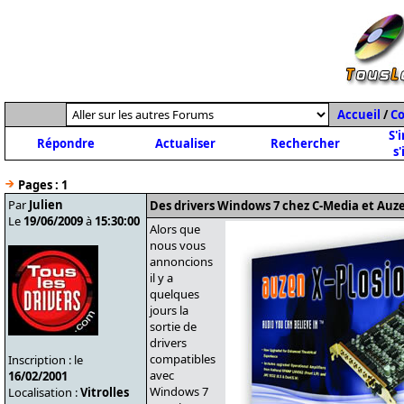
Accueil
/
C
S'
Répondre
Actualiser
Rechercher
s'
Pages :
1
Par
Julien
Des drivers Windows 7 chez C-Media et Auz
Le
19/06/2009
à
15:30:00
Alors que
nous vous
annoncions
il y a
quelques
jours la
sortie de
drivers
compatibles
Inscription : le
avec
16/02/2001
Windows 7
Localisation :
Vitrolles