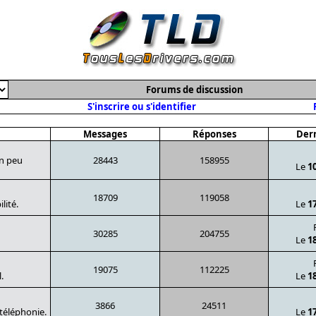
Forums de discussion
S'inscrire ou s'identifier
Messages
Réponses
Dern
un peu
28443
158955
Le
1
18709
119058
lité.
Le
1
30285
204755
Le
1
19075
112225
.
Le
1
3866
24511
 téléphonie.
Le
1