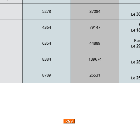
5278
37084
Le
3
4364
79147
Le
1
Pa
6354
44889
Le
2
8384
139674
Le
2
8789
26531
Le
2