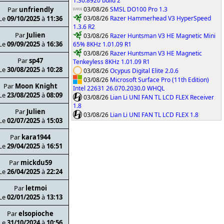
1.30.8920 build 2
03/08/26
SMSL DO100 Pro 1.3
Par
unfriendly
03/08/26
Razer Hammerhead V3 HyperSpeed
Le
09/10/2025
à
11:36
1.3.6 R2
Par
Julien
03/08/26
Razer Huntsman V3 HE Magnetic Mini
Le
09/09/2025
à
16:36
65% 8KHz 1.01.09 R1
03/08/26
Razer Huntsman V3 HE Magnetic
Par
sp47
Tenkeyless 8KHz 1.01.09 R1
Le
30/08/2025
à
10:28
03/08/26
Ocypus Digital Elite 2.0.6
03/08/26
Microsoft Surface Pro (11th Edition)
Par
Moon Knight
Intel 22631 26.070.2030.0 WHQL
Le
23/08/2025
à
08:09
03/08/26
Lian Li UNI FAN TL LCD FLEX Receiver
1.8
Par
Julien
03/08/26
Lian Li UNI FAN TL LCD FLEX 1.8
Le
02/07/2025
à
15:03
Par
kara1944
Le
29/04/2025
à
16:51
Par
mickdu59
Le
26/04/2025
à
22:24
Par
letmoi
Le
02/01/2025
à
13:13
Par
elsopioche
Le
31/10/2024
à
10:56