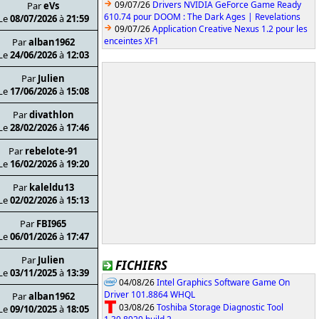
09/07/26
Drivers NVIDIA GeForce Game Ready
Par
eVs
610.74 pour DOOM : The Dark Ages | Revelations
Le
08/07/2026
à
21:59
09/07/26
Application Creative Nexus 1.2 pour les
enceintes XF1
Par
alban1962
Le
24/06/2026
à
12:03
Par
Julien
Le
17/06/2026
à
15:08
Par
divathlon
Le
28/02/2026
à
17:46
Par
rebelote-91
Le
16/02/2026
à
19:20
Par
kaleldu13
Le
02/02/2026
à
15:13
Par
FBI965
Le
06/01/2026
à
17:47
Par
Julien
FICHIERS
Le
03/11/2025
à
13:39
04/08/26
Intel Graphics Software Game On
Driver 101.8864 WHQL
Par
alban1962
03/08/26
Toshiba Storage Diagnostic Tool
Le
09/10/2025
à
18:05