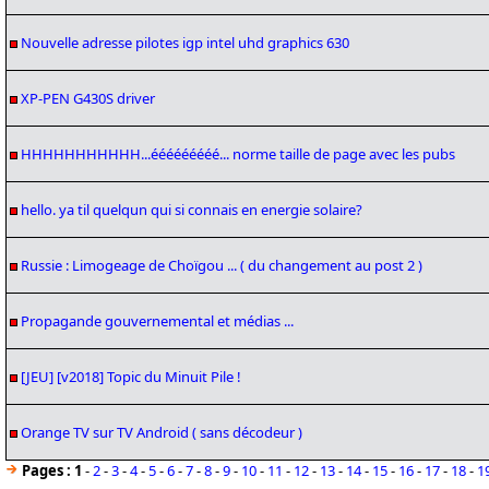
Nouvelle adresse pilotes igp intel uhd graphics 630
XP-PEN G430S driver
HHHHHHHHHHH...ééééééééé... norme taille de page avec les pubs
hello. ya til quelqun qui si connais en energie solaire?
Russie : Limogeage de Choïgou ... ( du changement au post 2 )
Propagande gouvernemental et médias ...
[JEU] [v2018] Topic du Minuit Pile !
Orange TV sur TV Android ( sans décodeur )
Pages :
1
-
2
-
3
-
4
-
5
-
6
-
7
-
8
-
9
-
10
-
11
-
12
-
13
-
14
-
15
-
16
-
17
-
18
-
1