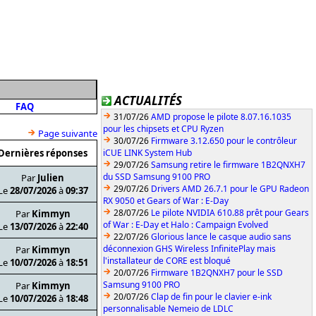
ACTUALITÉS
FAQ
31/07/26
AMD propose le pilote 8.07.16.1035
pour les chipsets et CPU Ryzen
Page suivante
30/07/26
Firmware 3.12.650 pour le contrôleur
Dernières réponses
iCUE LINK System Hub
29/07/26
Samsung retire le firmware 1B2QNXH7
du SSD Samsung 9100 PRO
Par
Julien
29/07/26
Drivers AMD 26.7.1 pour le GPU Radeon
Le
28/07/2026
à
09:37
RX 9050 et Gears of War : E-Day
28/07/26
Le pilote NVIDIA 610.88 prêt pour Gears
Par
Kimmyn
of War : E-Day et Halo : Campaign Evolved
Le
13/07/2026
à
22:40
22/07/26
Glorious lance le casque audio sans
déconnexion GHS Wireless InfinitePlay mais
Par
Kimmyn
l'installateur de CORE est bloqué
Le
10/07/2026
à
18:51
20/07/26
Firmware 1B2QNXH7 pour le SSD
Samsung 9100 PRO
Par
Kimmyn
20/07/26
Clap de fin pour le clavier e-ink
Le
10/07/2026
à
18:48
personnalisable Nemeio de LDLC