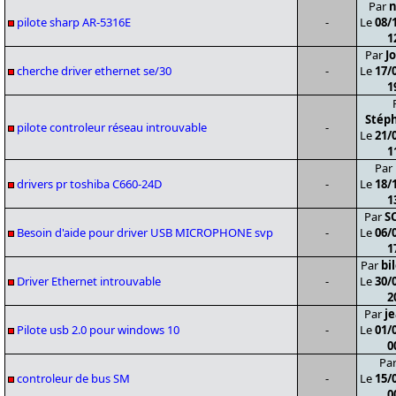
Par
n
pilote sharp AR-5316E
-
Le
08/
1
Par
Jo
cherche driver ethernet se/30
-
Le
17/
1
Stép
pilote controleur réseau introuvable
-
Le
21/
1
Par
drivers pr toshiba C660-24D
-
Le
18/
1
Par
S
Besoin d'aide pour driver USB MICROPHONE svp
-
Le
06/
1
Par
bi
Driver Ethernet introuvable
-
Le
30/
2
Par
j
Pilote usb 2.0 pour windows 10
-
Le
01/
0
Pa
controleur de bus SM
-
Le
15/
0