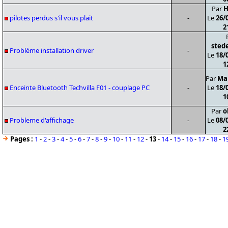
Par
H
pilotes perdus s'il vous plait
-
Le
26/
2
stede
Problème installation driver
-
Le
18/
1
Par
Ma
Enceinte Bluetooth Techvilla F01 - couplage PC
-
Le
18/
1
Par
o
Probleme d'affichage
-
Le
08/
2
Pages :
1
-
2
-
3
-
4
-
5
-
6
-
7
-
8
-
9
-
10
-
11
-
12
-
13
-
14
-
15
-
16
-
17
-
18
-
1