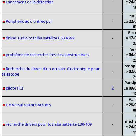
Lancement de la détection
-
Le
24/
1
Par
Peripherique d entree pci
-
Le
22/
0
Par
driver audio toshiba satellite C50 A299
-
Le
17/
2
Par
problème de recherche chez les constructeurs
-
Le
04/
2
Par
ap
Recherche du driver d'un oculaire électronique pour
-
Le
02/
télescope
2
Par
dj
pilote PCI
2
Le
09/
1
Par
Universal restore Acronis
-
Le
28/
0
mich
recherche drivers pour toshiba sattelite L30-109
-
Le
24/
1