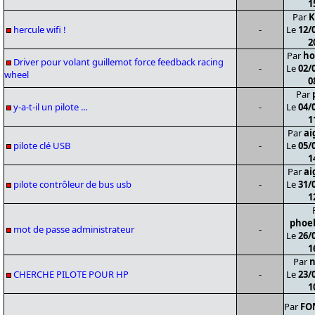
1
Par
K
hercule wifi !
-
Le
12/
2
Par
ho
Driver pour volant guillemot force feedback racing
-
Le
02/
wheel
0
Par
y-a-t-il un pilote ...
-
Le
04/
1
Par
ai
pilote clé USB
-
Le
05/
1
Par
ai
pilote contrôleur de bus usb
-
Le
31/
1
phoe
mot de passe administrateur
-
Le
26/
1
Par
n
CHERCHE PILOTE POUR HP
-
Le
23/
1
Par
FO