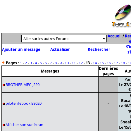
Accueil
/
Rec
e
S'
Ajouter un message
Actualiser
Rechercher
s'
Pages :
1
-
2
-
3
-
4
-
5
-
6
-
7
-
8
-
9
-
10
-
11
-
12
-
13
-
14
-
15
-
16
-
17
-
18
-
1
Dernières
Messages
Au
pages
Pa
BROTHER MFC-j220
-
Le
27/
1
Baca
pilote lifebook E8020
-
Le
18/
1
Snea
Afficher son sur écran
-
Le
15/