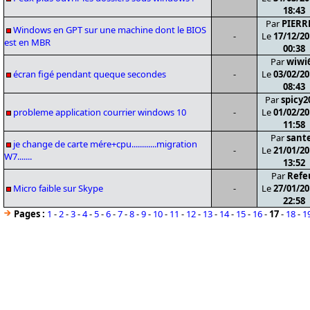
18:43
Par
PIERR
Windows en GPT sur une machine dont le BIOS
-
Le
17/12/20
est en MBR
00:38
Par
wiwi
écran figé pendant queque secondes
-
Le
03/02/20
08:43
Par
spicy2
probleme application courrier windows 10
-
Le
01/02/20
11:58
Par
sant
je change de carte mére+cpu............migration
-
Le
21/01/20
W7.......
13:52
Par
Refe
Micro faible sur Skype
-
Le
27/01/20
22:58
Pages :
1
-
2
-
3
-
4
-
5
-
6
-
7
-
8
-
9
-
10
-
11
-
12
-
13
-
14
-
15
-
16
-
17
-
18
-
1