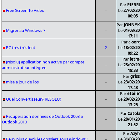
Par
PIERR
Free Screen To Video
-
Le
27/02/20
00:05
Par
JOHNY
Migrer au Windows 7
-
Le
01/03/20
17:11
Par
c-ser
PC trés trés lent
2
Le
18/02/20
09:22
Par
letm
[résolu] application non active par compte
-
Le
23/02/20
administrateur intégrée
18:33
Par
gris
mise a jour de l'os
-
Le
23/02/20
17:43
Par
etoile
Quel Convertisseur?(RESOLU)
-
Le
20/02/20
13:25
Par
Catol
Récupération données de Outlook 2003 à
-
Le
28/01/20
Outlook 2010
21:52
Par
Azyh
Peux plus ouvrir les dossiers sous windows !
-
Le
31/03/20