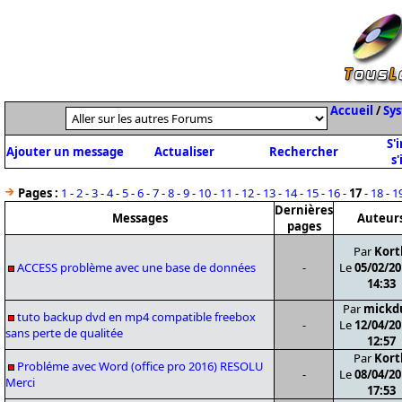
Accueil
/
Sys
S'
Ajouter un message
Actualiser
Rechercher
s'
Pages :
1
-
2
-
3
-
4
-
5
-
6
-
7
-
8
-
9
-
10
-
11
-
12
-
13
-
14
-
15
-
16
-
17
-
18
-
1
Dernières
Messages
Auteur
pages
Par
Kort
ACCESS problème avec une base de données
-
Le
05/02/20
14:33
Par
mickd
tuto backup dvd en mp4 compatible freebox
-
Le
12/04/20
sans perte de qualitée
12:57
Par
Kort
Probléme avec Word (office pro 2016) RESOLU
-
Le
08/04/20
Merci
17:53