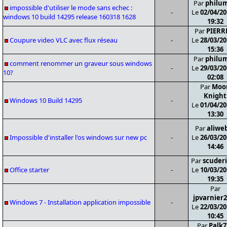
Par
philu
impossible d'utiliser le mode sans echec :
-
Le
02/04/20
windows 10 build 14295 release 160318 1628
19:32
Par
PIERR
Coupure video VLC avec flux réseau
-
Le
28/03/20
15:36
Par
philu
comment renommer un graveur sous windows
-
Le
29/03/20
10?
02:08
Par
Moo
Knight
Windows 10 Build 14295
-
Le
01/04/20
13:30
Par
aliwe
Impossible d'installer l'os windows sur new pc
-
Le
26/03/20
14:46
Par
scuderi
Office starter
-
Le
10/03/20
19:35
Par
jpvarnier
Windows 7 - Installation application impossible
-
Le
22/03/20
10:45
Par
Palk7