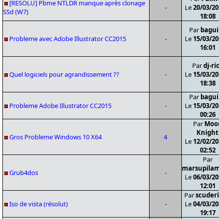
[RESOLU] Pbme NTLDR manque après clonage
-
Le
20/03/20
SSd (W7)
18:08
Par
bagui
Probleme avec Adobe Illustrator CC2015
-
Le
15/03/20
16:01
Par
dj-ri
Quel logiciels pour agrandissement ??
-
Le
15/03/20
18:38
Par
bagui
Probleme Adobe Illustrator CC2015
-
Le
15/03/20
00:26
Par
Moo
Knight
Gros Probleme Windows 10 X64
4
Le
12/02/20
02:52
Par
marsupilam
Grub4dos
-
Le
06/03/20
12:01
Par
scuderi
Iso de vista (résolut)
-
Le
04/03/20
19:17