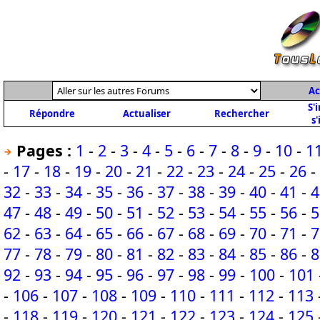
Ac
S'
Répondre
Actualiser
Rechercher
s'
Pages :
1
-
2
-
3
-
4
-
5
-
6
-
7
-
8
-
9
-
10
-
1
-
17
-
18
-
19
-
20
-
21
-
22
-
23
-
24
-
25
-
26
-
32
-
33
-
34
-
35
-
36
-
37
-
38
-
39
-
40
-
41
-
4
47
-
48
-
49
-
50
-
51
-
52
-
53
-
54
-
55
-
56
-
5
62
-
63
-
64
-
65
-
66
-
67
-
68
-
69
-
70
-
71
-
7
77
-
78
-
79
-
80
-
81
-
82
-
83
-
84
-
85
-
86
-
8
92
-
93
-
94
-
95
-
96
-
97
-
98
-
99
-
100
-
101
-
106
-
107
-
108
-
109
-
110
-
111
-
112
-
113
-
118
-
119
-
120
-
121
-
122
-
123
-
124
-
125