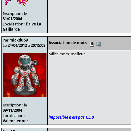
Inscription : le
31/01/2004
Localisation :
Brive La
Gaillarde
Par
mickdu59
Association de mots
Le
24/04/2012
à
20:15:08
Millésime => meilleur
Inscription : le
09/11/2004
Localisation :
impossible n'est pas T.L.D
Valenciennes