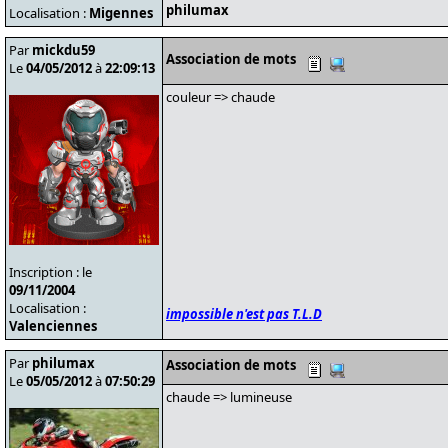
philumax
Localisation :
Migennes
Par
mickdu59
Association de mots
Le
04/05/2012
à
22:09:13
couleur => chaude
Inscription : le
09/11/2004
Localisation :
impossible n'est pas T.L.D
Valenciennes
Par
philumax
Association de mots
Le
05/05/2012
à
07:50:29
chaude => lumineuse