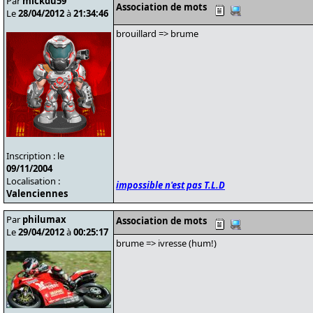
Par
mickdu59
Association de mots
Le
28/04/2012
à
21:34:46
brouillard => brume
Inscription : le
09/11/2004
Localisation :
impossible n'est pas T.L.D
Valenciennes
Par
philumax
Association de mots
Le
29/04/2012
à
00:25:17
brume => ivresse (hum!)