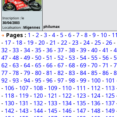
Inscription : le
30/04/2003
philumax
Localisation :
Migennes
Pages :
1
-
2
-
3
-
4
-
5
-
6
-
7
-
8
-
9
-
10
-
1
-
17
-
18
-
19
-
20
-
21
-
22
-
23
-
24
-
25
-
26
-
32
-
33
-
34
-
35
-
36
-
37
-
38
-
39
-
40
-
41
-
4
47
-
48
-
49
-
50
-
51
-
52
-
53
-
54
-
55
-
56
-
5
62
-
63
-
64
-
65
-
66
-
67
-
68
-
69
-
70
-
71
-
7
77
-
78
-
79
-
80
-
81
-
82
-
83
-
84
-
85
-
86
-
8
92
-
93
-
94
-
95
-
96
-
97
-
98
-
99
-
100
-
101
-
106
-
107
-
108
-
109
-
110
-
111
-
112
-
113
-
118
-
119
-
120
-
121
-
122
-
123
-
124
-
125
-
130
-
131
-
132
-
133
-
134
-
135
-
136
-
137
-
142
-
143
-
144
-
145
-
146
-
147
-
148
-
149