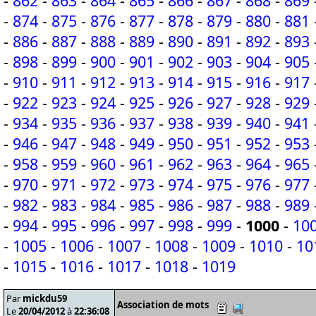
-
862
-
863
-
864
-
865
-
866
-
867
-
868
-
869
-
874
-
875
-
876
-
877
-
878
-
879
-
880
-
881
-
886
-
887
-
888
-
889
-
890
-
891
-
892
-
893
-
898
-
899
-
900
-
901
-
902
-
903
-
904
-
905
-
910
-
911
-
912
-
913
-
914
-
915
-
916
-
917
-
922
-
923
-
924
-
925
-
926
-
927
-
928
-
929
-
934
-
935
-
936
-
937
-
938
-
939
-
940
-
941
-
946
-
947
-
948
-
949
-
950
-
951
-
952
-
953
-
958
-
959
-
960
-
961
-
962
-
963
-
964
-
965
-
970
-
971
-
972
-
973
-
974
-
975
-
976
-
977
-
982
-
983
-
984
-
985
-
986
-
987
-
988
-
989
-
994
-
995
-
996
-
997
-
998
-
999
-
1000
-
10
-
1005
-
1006
-
1007
-
1008
-
1009
-
1010
-
10
-
1015
-
1016
-
1017
-
1018
-
1019
Par
mickdu59
Association de mots
Le
20/04/2012
à
22:36:08