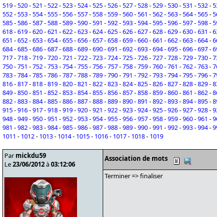
519
-
520
-
521
-
522
-
523
-
524
-
525
-
526
-
527
-
528
-
529
-
530
-
531
-
532
-
5
552
-
553
-
554
-
555
-
556
-
557
-
558
-
559
-
560
-
561
-
562
-
563
-
564
-
565
-
5
585
-
586
-
587
-
588
-
589
-
590
-
591
-
592
-
593
-
594
-
595
-
596
-
597
-
598
-
5
618
-
619
-
620
-
621
-
622
-
623
-
624
-
625
-
626
-
627
-
628
-
629
-
630
-
631
-
6
651
-
652
-
653
-
654
-
655
-
656
-
657
-
658
-
659
-
660
-
661
-
662
-
663
-
664
-
6
684
-
685
-
686
-
687
-
688
-
689
-
690
-
691
-
692
-
693
-
694
-
695
-
696
-
697
-
6
717
-
718
-
719
-
720
-
721
-
722
-
723
-
724
-
725
-
726
-
727
-
728
-
729
-
730
-
7
750
-
751
-
752
-
753
-
754
-
755
-
756
-
757
-
758
-
759
-
760
-
761
-
762
-
763
-
7
783
-
784
-
785
-
786
-
787
-
788
-
789
-
790
-
791
-
792
-
793
-
794
-
795
-
796
-
7
816
-
817
-
818
-
819
-
820
-
821
-
822
-
823
-
824
-
825
-
826
-
827
-
828
-
829
-
8
849
-
850
-
851
-
852
-
853
-
854
-
855
-
856
-
857
-
858
-
859
-
860
-
861
-
862
-
8
882
-
883
-
884
-
885
-
886
-
887
-
888
-
889
-
890
-
891
-
892
-
893
-
894
-
895
-
8
915
-
916
-
917
-
918
-
919
-
920
-
921
-
922
-
923
-
924
-
925
-
926
-
927
-
928
-
9
948
-
949
-
950
-
951
-
952
-
953
-
954
-
955
-
956
-
957
-
958
-
959
-
960
-
961
-
9
981
-
982
-
983
-
984
-
985
-
986
-
987
-
988
-
989
-
990
-
991
-
992
-
993
-
994
-
9
1011
-
1012
-
1013
-
1014
-
1015
-
1016
-
1017
-
1018
-
1019
Par
mickdu59
Association de mots
Le
23/06/2012
à
03:12:06
Terminer => finaliser