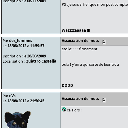
Inscription : le
06/11/2001
PS : je suis si fier que mon post compt
Wazzzzaaaaa !!!
Par
des_femmes
Association de mots
Le
18/08/2012
à
11:59:57
étoile~~~~firmament
Inscription : le
26/03/2009
Localisation :
Quàttro Castellà
oula ! y'en a qui sorte de leur trou
DDDD
Par
eVs
Association de mots
Le
18/08/2012
à
21:50:45
ça alors !