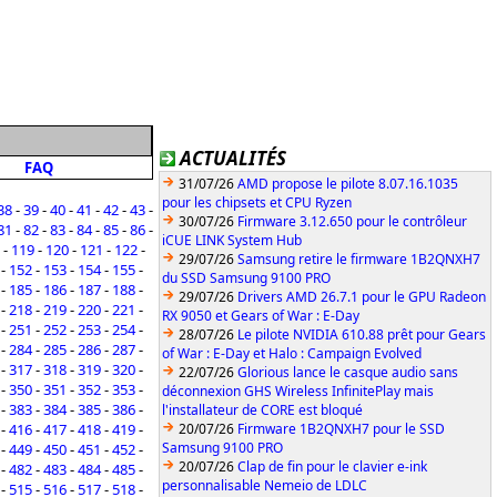
ACTUALITÉS
FAQ
31/07/26
AMD propose le pilote 8.07.16.1035
pour les chipsets et CPU Ryzen
38
-
39
-
40
-
41
-
42
-
43
-
30/07/26
Firmware 3.12.650 pour le contrôleur
81
-
82
-
83
-
84
-
85
-
86
-
iCUE LINK System Hub
-
119
-
120
-
121
-
122
-
29/07/26
Samsung retire le firmware 1B2QNXH7
-
152
-
153
-
154
-
155
-
du SSD Samsung 9100 PRO
-
185
-
186
-
187
-
188
-
29/07/26
Drivers AMD 26.7.1 pour le GPU Radeon
-
218
-
219
-
220
-
221
-
RX 9050 et Gears of War : E-Day
-
251
-
252
-
253
-
254
-
28/07/26
Le pilote NVIDIA 610.88 prêt pour Gears
-
284
-
285
-
286
-
287
-
of War : E-Day et Halo : Campaign Evolved
-
317
-
318
-
319
-
320
-
22/07/26
Glorious lance le casque audio sans
-
350
-
351
-
352
-
353
-
déconnexion GHS Wireless InfinitePlay mais
-
383
-
384
-
385
-
386
-
l'installateur de CORE est bloqué
-
416
-
417
-
418
-
419
-
20/07/26
Firmware 1B2QNXH7 pour le SSD
Samsung 9100 PRO
-
449
-
450
-
451
-
452
-
20/07/26
Clap de fin pour le clavier e-ink
-
482
-
483
-
484
-
485
-
personnalisable Nemeio de LDLC
-
515
-
516
-
517
-
518
-