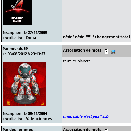
Inscription : le
27/11/2009
déde? déde!!!!!!!! changement total
Localisation :
Douai
Par
mickdu59
Association de mots
Le
03/08/2012
à
23:13:57
terre => planète
Inscription : le
09/11/2004
impossible n'est pas T.L.D
Localisation :
Valenciennes
Par
des_femmes
Association de mots