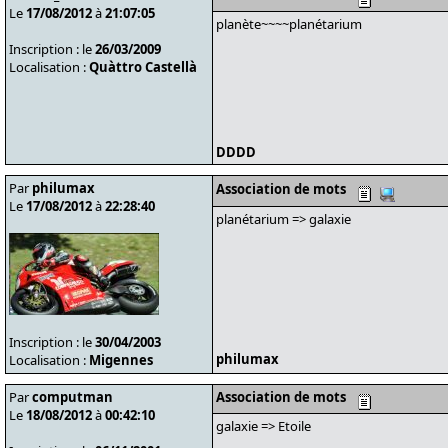
Le
17/08/2012
à
21:07:05
planète~~~~planétarium
Inscription : le
26/03/2009
Localisation :
Quàttro Castellà
DDDD
Par
philumax
Association de mots
Le
17/08/2012
à
22:28:40
planétarium => galaxie
Inscription : le
30/04/2003
philumax
Localisation :
Migennes
Par
computman
Association de mots
Le
18/08/2012
à
00:42:10
galaxie => Etoile