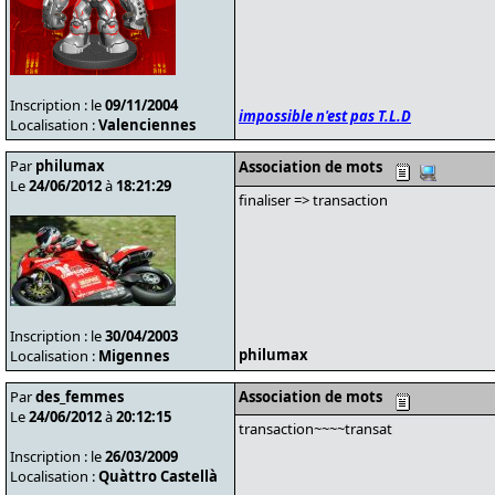
Inscription : le
09/11/2004
impossible n'est pas T.L.D
Localisation :
Valenciennes
Par
philumax
Association de mots
Le
24/06/2012
à
18:21:29
finaliser => transaction
Inscription : le
30/04/2003
philumax
Localisation :
Migennes
Par
des_femmes
Association de mots
Le
24/06/2012
à
20:12:15
transaction~~~~transat
Inscription : le
26/03/2009
Localisation :
Quàttro Castellà