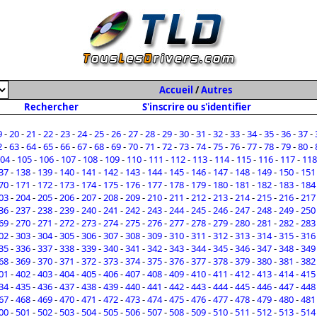
Accueil
/
Autres
Rechercher
S'inscrire ou s'identifier
9
-
20
-
21
-
22
-
23
-
24
-
25
-
26
-
27
-
28
-
29
-
30
-
31
-
32
-
33
-
34
-
35
-
36
-
37
-
2
-
63
-
64
-
65
-
66
-
67
-
68
-
69
-
70
-
71
-
72
-
73
-
74
-
75
-
76
-
77
-
78
-
79
-
80
-
04
-
105
-
106
-
107
-
108
-
109
-
110
-
111
-
112
-
113
-
114
-
115
-
116
-
117
-
118
37
-
138
-
139
-
140
-
141
-
142
-
143
-
144
-
145
-
146
-
147
-
148
-
149
-
150
-
151
70
-
171
-
172
-
173
-
174
-
175
-
176
-
177
-
178
-
179
-
180
-
181
-
182
-
183
-
184
03
-
204
-
205
-
206
-
207
-
208
-
209
-
210
-
211
-
212
-
213
-
214
-
215
-
216
-
217
36
-
237
-
238
-
239
-
240
-
241
-
242
-
243
-
244
-
245
-
246
-
247
-
248
-
249
-
250
69
-
270
-
271
-
272
-
273
-
274
-
275
-
276
-
277
-
278
-
279
-
280
-
281
-
282
-
283
02
-
303
-
304
-
305
-
306
-
307
-
308
-
309
-
310
-
311
-
312
-
313
-
314
-
315
-
316
35
-
336
-
337
-
338
-
339
-
340
-
341
-
342
-
343
-
344
-
345
-
346
-
347
-
348
-
349
68
-
369
-
370
-
371
-
372
-
373
-
374
-
375
-
376
-
377
-
378
-
379
-
380
-
381
-
382
01
-
402
-
403
-
404
-
405
-
406
-
407
-
408
-
409
-
410
-
411
-
412
-
413
-
414
-
415
34
-
435
-
436
-
437
-
438
-
439
-
440
-
441
-
442
-
443
-
444
-
445
-
446
-
447
-
448
67
-
468
-
469
-
470
-
471
-
472
-
473
-
474
-
475
-
476
-
477
-
478
-
479
-
480
-
481
00
-
501
-
502
-
503
-
504
-
505
-
506
-
507
-
508
-
509
-
510
-
511
-
512
-
513
-
514