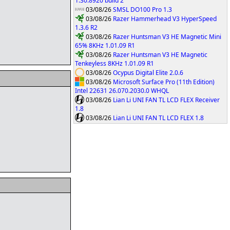
1.30.8920 build 2
03/08/26
SMSL DO100 Pro 1.3
03/08/26
Razer Hammerhead V3 HyperSpeed
1.3.6 R2
03/08/26
Razer Huntsman V3 HE Magnetic Mini
65% 8KHz 1.01.09 R1
03/08/26
Razer Huntsman V3 HE Magnetic
Tenkeyless 8KHz 1.01.09 R1
03/08/26
Ocypus Digital Elite 2.0.6
03/08/26
Microsoft Surface Pro (11th Edition)
Intel 22631 26.070.2030.0 WHQL
03/08/26
Lian Li UNI FAN TL LCD FLEX Receiver
1.8
03/08/26
Lian Li UNI FAN TL LCD FLEX 1.8