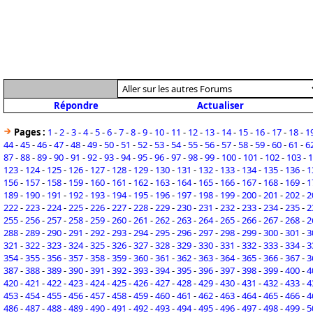
Répondre
Actualiser
Pages :
1
-
2
-
3
-
4
-
5
-
6
-
7
-
8
-
9
-
10
-
11
-
12
-
13
-
14
-
15
-
16
-
17
-
18
-
1
44
-
45
-
46
-
47
-
48
-
49
-
50
-
51
-
52
-
53
-
54
-
55
-
56
-
57
-
58
-
59
-
60
-
61
-
6
87
-
88
-
89
-
90
-
91
-
92
-
93
-
94
-
95
-
96
-
97
-
98
-
99
-
100
-
101
-
102
-
103
-
1
123
-
124
-
125
-
126
-
127
-
128
-
129
-
130
-
131
-
132
-
133
-
134
-
135
-
136
-
1
156
-
157
-
158
-
159
-
160
-
161
-
162
-
163
-
164
-
165
-
166
-
167
-
168
-
169
-
1
189
-
190
-
191
-
192
-
193
-
194
-
195
-
196
-
197
-
198
-
199
-
200
-
201
-
202
-
2
222
-
223
-
224
-
225
-
226
-
227
-
228
-
229
-
230
-
231
-
232
-
233
-
234
-
235
-
2
255
-
256
-
257
-
258
-
259
-
260
-
261
-
262
-
263
-
264
-
265
-
266
-
267
-
268
-
2
288
-
289
-
290
-
291
-
292
-
293
-
294
-
295
-
296
-
297
-
298
-
299
-
300
-
301
-
3
321
-
322
-
323
-
324
-
325
-
326
-
327
-
328
-
329
-
330
-
331
-
332
-
333
-
334
-
3
354
-
355
-
356
-
357
-
358
-
359
-
360
-
361
-
362
-
363
-
364
-
365
-
366
-
367
-
3
387
-
388
-
389
-
390
-
391
-
392
-
393
-
394
-
395
-
396
-
397
-
398
-
399
-
400
-
4
420
-
421
-
422
-
423
-
424
-
425
-
426
-
427
-
428
-
429
-
430
-
431
-
432
-
433
-
4
453
-
454
-
455
-
456
-
457
-
458
-
459
-
460
-
461
-
462
-
463
-
464
-
465
-
466
-
4
486
-
487
-
488
-
489
-
490
-
491
-
492
-
493
-
494
-
495
-
496
-
497
-
498
-
499
-
5