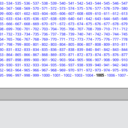
33
-
534
-
535
-
536
-
537
-
538
-
539
-
540
-
541
-
542
-
543
-
544
-
545
-
546
-
547
66
-
567
-
568
-
569
-
570
-
571
-
572
-
573
-
574
-
575
-
576
-
577
-
578
-
579
-
580
99
-
600
-
601
-
602
-
603
-
604
-
605
-
606
-
607
-
608
-
609
-
610
-
611
-
612
-
613
32
-
633
-
634
-
635
-
636
-
637
-
638
-
639
-
640
-
641
-
642
-
643
-
644
-
645
-
646
65
-
666
-
667
-
668
-
669
-
670
-
671
-
672
-
673
-
674
-
675
-
676
-
677
-
678
-
679
98
-
699
-
700
-
701
-
702
-
703
-
704
-
705
-
706
-
707
-
708
-
709
-
710
-
711
-
712
31
-
732
-
733
-
734
-
735
-
736
-
737
-
738
-
739
-
740
-
741
-
742
-
743
-
744
-
745
64
-
765
-
766
-
767
-
768
-
769
-
770
-
771
-
772
-
773
-
774
-
775
-
776
-
777
-
778
97
-
798
-
799
-
800
-
801
-
802
-
803
-
804
-
805
-
806
-
807
-
808
-
809
-
810
-
811
30
-
831
-
832
-
833
-
834
-
835
-
836
-
837
-
838
-
839
-
840
-
841
-
842
-
843
-
844
63
-
864
-
865
-
866
-
867
-
868
-
869
-
870
-
871
-
872
-
873
-
874
-
875
-
876
-
877
96
-
897
-
898
-
899
-
900
-
901
-
902
-
903
-
904
-
905
-
906
-
907
-
908
-
909
-
910
29
-
930
-
931
-
932
-
933
-
934
-
935
-
936
-
937
-
938
-
939
-
940
-
941
-
942
-
943
62
-
963
-
964
-
965
-
966
-
967
-
968
-
969
-
970
-
971
-
972
-
973
-
974
-
975
-
976
95
-
996
-
997
-
998
-
999
-
1000
-
1001
-
1002
-
1003
-
1004
-
1005
-
1006
-
1007