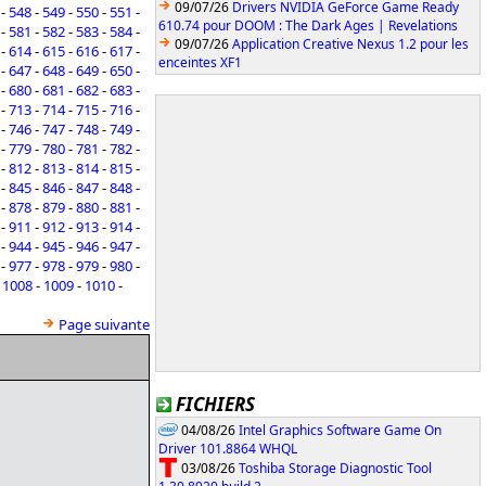
09/07/26
Drivers NVIDIA GeForce Game Ready
-
548
-
549
-
550
-
551
-
610.74 pour DOOM : The Dark Ages | Revelations
-
581
-
582
-
583
-
584
-
09/07/26
Application Creative Nexus 1.2 pour les
-
614
-
615
-
616
-
617
-
enceintes XF1
-
647
-
648
-
649
-
650
-
-
680
-
681
-
682
-
683
-
-
713
-
714
-
715
-
716
-
-
746
-
747
-
748
-
749
-
-
779
-
780
-
781
-
782
-
-
812
-
813
-
814
-
815
-
-
845
-
846
-
847
-
848
-
-
878
-
879
-
880
-
881
-
-
911
-
912
-
913
-
914
-
-
944
-
945
-
946
-
947
-
-
977
-
978
-
979
-
980
-
-
1008
-
1009
-
1010
-
Page suivante
FICHIERS
04/08/26
Intel Graphics Software Game On
Driver 101.8864 WHQL
03/08/26
Toshiba Storage Diagnostic Tool