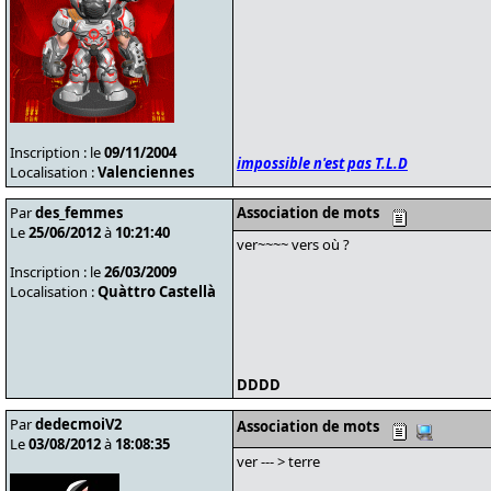
Inscription : le
09/11/2004
impossible n'est pas T.L.D
Localisation :
Valenciennes
Par
des_femmes
Association de mots
Le
25/06/2012
à
10:21:40
ver~~~~ vers où ?
Inscription : le
26/03/2009
Localisation :
Quàttro Castellà
DDDD
Par
dedecmoiV2
Association de mots
Le
03/08/2012
à
18:08:35
ver --- > terre