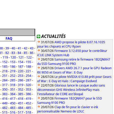
ACTUALITÉS
FAQ
31/07/26
AMD propose le pilote 8.07.16.1035
pour les chipsets et CPU Ryzen
38
-
39
-
40
-
41
-
42
-
43
-
30/07/26
Firmware 3.12.650 pour le contrôleur
81
-
82
-
83
-
84
-
85
-
86
-
iCUE LINK System Hub
-
119
-
120
-
121
-
122
-
29/07/26
Samsung retire le firmware 1B2QNXH7
-
152
-
153
-
154
-
155
-
du SSD Samsung 9100 PRO
-
185
-
186
-
187
-
188
-
29/07/26
Drivers AMD 26.7.1 pour le GPU Radeon
-
218
-
219
-
220
-
221
-
RX 9050 et Gears of War : E-Day
-
251
-
252
-
253
-
254
-
28/07/26
Le pilote NVIDIA 610.88 prêt pour Gears
-
284
-
285
-
286
-
287
-
of War : E-Day et Halo : Campaign Evolved
-
317
-
318
-
319
-
320
-
22/07/26
Glorious lance le casque audio sans
-
350
-
351
-
352
-
353
-
déconnexion GHS Wireless InfinitePlay mais
-
383
-
384
-
385
-
386
-
l'installateur de CORE est bloqué
-
416
-
417
-
418
-
419
-
20/07/26
Firmware 1B2QNXH7 pour le SSD
Samsung 9100 PRO
-
449
-
450
-
451
-
452
-
20/07/26
Clap de fin pour le clavier e-ink
-
482
-
483
-
484
-
485
-
personnalisable Nemeio de LDLC
-
515
-
516
-
517
-
518
-