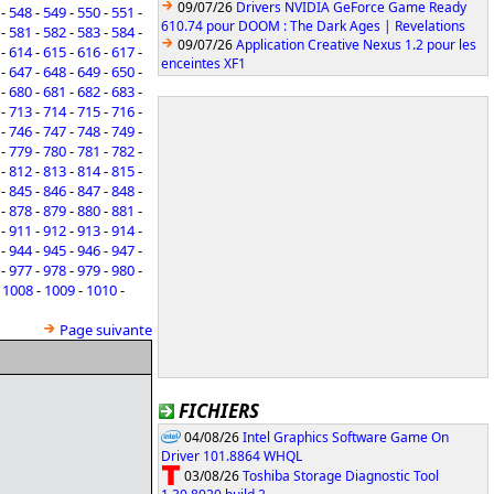
09/07/26
Drivers NVIDIA GeForce Game Ready
-
548
-
549
-
550
-
551
-
610.74 pour DOOM : The Dark Ages | Revelations
-
581
-
582
-
583
-
584
-
09/07/26
Application Creative Nexus 1.2 pour les
-
614
-
615
-
616
-
617
-
enceintes XF1
-
647
-
648
-
649
-
650
-
-
680
-
681
-
682
-
683
-
-
713
-
714
-
715
-
716
-
-
746
-
747
-
748
-
749
-
-
779
-
780
-
781
-
782
-
-
812
-
813
-
814
-
815
-
-
845
-
846
-
847
-
848
-
-
878
-
879
-
880
-
881
-
-
911
-
912
-
913
-
914
-
-
944
-
945
-
946
-
947
-
-
977
-
978
-
979
-
980
-
-
1008
-
1009
-
1010
-
Page suivante
FICHIERS
04/08/26
Intel Graphics Software Game On
Driver 101.8864 WHQL
03/08/26
Toshiba Storage Diagnostic Tool