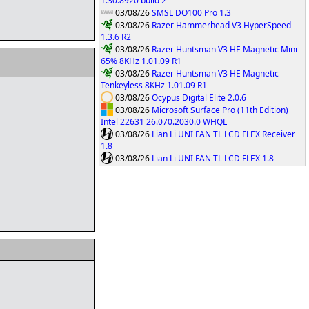
1.30.8920 build 2
03/08/26
SMSL DO100 Pro 1.3
03/08/26
Razer Hammerhead V3 HyperSpeed
1.3.6 R2
03/08/26
Razer Huntsman V3 HE Magnetic Mini
65% 8KHz 1.01.09 R1
03/08/26
Razer Huntsman V3 HE Magnetic
Tenkeyless 8KHz 1.01.09 R1
03/08/26
Ocypus Digital Elite 2.0.6
03/08/26
Microsoft Surface Pro (11th Edition)
Intel 22631 26.070.2030.0 WHQL
03/08/26
Lian Li UNI FAN TL LCD FLEX Receiver
1.8
03/08/26
Lian Li UNI FAN TL LCD FLEX 1.8