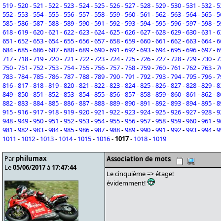
519
-
520
-
521
-
522
-
523
-
524
-
525
-
526
-
527
-
528
-
529
-
530
-
531
-
532
-
5
552
-
553
-
554
-
555
-
556
-
557
-
558
-
559
-
560
-
561
-
562
-
563
-
564
-
565
-
5
585
-
586
-
587
-
588
-
589
-
590
-
591
-
592
-
593
-
594
-
595
-
596
-
597
-
598
-
5
618
-
619
-
620
-
621
-
622
-
623
-
624
-
625
-
626
-
627
-
628
-
629
-
630
-
631
-
6
651
-
652
-
653
-
654
-
655
-
656
-
657
-
658
-
659
-
660
-
661
-
662
-
663
-
664
-
6
684
-
685
-
686
-
687
-
688
-
689
-
690
-
691
-
692
-
693
-
694
-
695
-
696
-
697
-
6
717
-
718
-
719
-
720
-
721
-
722
-
723
-
724
-
725
-
726
-
727
-
728
-
729
-
730
-
7
750
-
751
-
752
-
753
-
754
-
755
-
756
-
757
-
758
-
759
-
760
-
761
-
762
-
763
-
7
783
-
784
-
785
-
786
-
787
-
788
-
789
-
790
-
791
-
792
-
793
-
794
-
795
-
796
-
7
816
-
817
-
818
-
819
-
820
-
821
-
822
-
823
-
824
-
825
-
826
-
827
-
828
-
829
-
8
849
-
850
-
851
-
852
-
853
-
854
-
855
-
856
-
857
-
858
-
859
-
860
-
861
-
862
-
8
882
-
883
-
884
-
885
-
886
-
887
-
888
-
889
-
890
-
891
-
892
-
893
-
894
-
895
-
8
915
-
916
-
917
-
918
-
919
-
920
-
921
-
922
-
923
-
924
-
925
-
926
-
927
-
928
-
9
948
-
949
-
950
-
951
-
952
-
953
-
954
-
955
-
956
-
957
-
958
-
959
-
960
-
961
-
9
981
-
982
-
983
-
984
-
985
-
986
-
987
-
988
-
989
-
990
-
991
-
992
-
993
-
994
-
9
1011
-
1012
-
1013
-
1014
-
1015
-
1016
-
1017
-
1018
-
1019
Par
philumax
Association de mots
Le
05/06/2017
à
17:47:44
Le cinquième => étage!
évidemment!