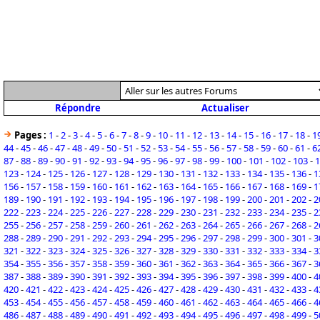
Répondre
Actualiser
Pages :
1
-
2
-
3
-
4
-
5
-
6
-
7
-
8
-
9
-
10
-
11
-
12
-
13
-
14
-
15
-
16
-
17
-
18
-
1
44
-
45
-
46
-
47
-
48
-
49
-
50
-
51
-
52
-
53
-
54
-
55
-
56
-
57
-
58
-
59
-
60
-
61
-
6
87
-
88
-
89
-
90
-
91
-
92
-
93
-
94
-
95
-
96
-
97
-
98
-
99
-
100
-
101
-
102
-
103
-
1
123
-
124
-
125
-
126
-
127
-
128
-
129
-
130
-
131
-
132
-
133
-
134
-
135
-
136
-
1
156
-
157
-
158
-
159
-
160
-
161
-
162
-
163
-
164
-
165
-
166
-
167
-
168
-
169
-
1
189
-
190
-
191
-
192
-
193
-
194
-
195
-
196
-
197
-
198
-
199
-
200
-
201
-
202
-
2
222
-
223
-
224
-
225
-
226
-
227
-
228
-
229
-
230
-
231
-
232
-
233
-
234
-
235
-
2
255
-
256
-
257
-
258
-
259
-
260
-
261
-
262
-
263
-
264
-
265
-
266
-
267
-
268
-
2
288
-
289
-
290
-
291
-
292
-
293
-
294
-
295
-
296
-
297
-
298
-
299
-
300
-
301
-
3
321
-
322
-
323
-
324
-
325
-
326
-
327
-
328
-
329
-
330
-
331
-
332
-
333
-
334
-
3
354
-
355
-
356
-
357
-
358
-
359
-
360
-
361
-
362
-
363
-
364
-
365
-
366
-
367
-
3
387
-
388
-
389
-
390
-
391
-
392
-
393
-
394
-
395
-
396
-
397
-
398
-
399
-
400
-
4
420
-
421
-
422
-
423
-
424
-
425
-
426
-
427
-
428
-
429
-
430
-
431
-
432
-
433
-
4
453
-
454
-
455
-
456
-
457
-
458
-
459
-
460
-
461
-
462
-
463
-
464
-
465
-
466
-
4
486
-
487
-
488
-
489
-
490
-
491
-
492
-
493
-
494
-
495
-
496
-
497
-
498
-
499
-
5