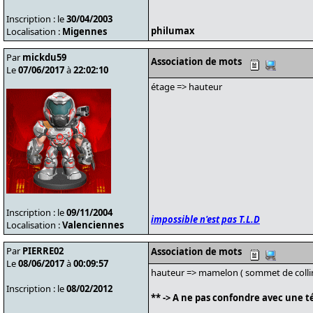
Inscription : le
30/04/2003
philumax
Localisation :
Migennes
Par
mickdu59
Association de mots
Le
07/06/2017
à
22:02:10
étage => hauteur
Inscription : le
09/11/2004
impossible n'est pas T.L.D
Localisation :
Valenciennes
Par
PIERRE02
Association de mots
Le
08/06/2017
à
00:09:57
hauteur => mamelon ( sommet de collin
Inscription : le
08/02/2012
** -> A ne pas confondre avec une té