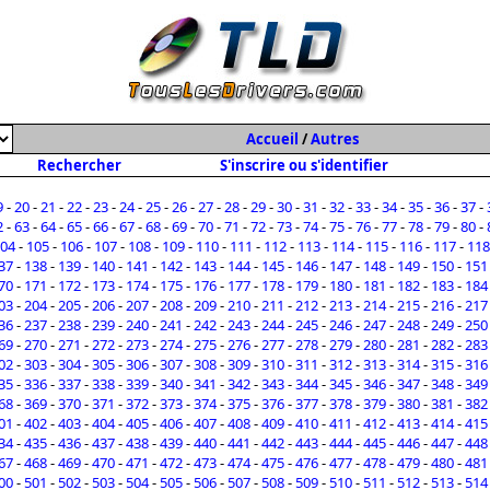
Accueil
/
Autres
Rechercher
S'inscrire ou s'identifier
9
-
20
-
21
-
22
-
23
-
24
-
25
-
26
-
27
-
28
-
29
-
30
-
31
-
32
-
33
-
34
-
35
-
36
-
37
-
2
-
63
-
64
-
65
-
66
-
67
-
68
-
69
-
70
-
71
-
72
-
73
-
74
-
75
-
76
-
77
-
78
-
79
-
80
-
04
-
105
-
106
-
107
-
108
-
109
-
110
-
111
-
112
-
113
-
114
-
115
-
116
-
117
-
118
37
-
138
-
139
-
140
-
141
-
142
-
143
-
144
-
145
-
146
-
147
-
148
-
149
-
150
-
151
70
-
171
-
172
-
173
-
174
-
175
-
176
-
177
-
178
-
179
-
180
-
181
-
182
-
183
-
184
03
-
204
-
205
-
206
-
207
-
208
-
209
-
210
-
211
-
212
-
213
-
214
-
215
-
216
-
217
36
-
237
-
238
-
239
-
240
-
241
-
242
-
243
-
244
-
245
-
246
-
247
-
248
-
249
-
250
69
-
270
-
271
-
272
-
273
-
274
-
275
-
276
-
277
-
278
-
279
-
280
-
281
-
282
-
283
02
-
303
-
304
-
305
-
306
-
307
-
308
-
309
-
310
-
311
-
312
-
313
-
314
-
315
-
316
35
-
336
-
337
-
338
-
339
-
340
-
341
-
342
-
343
-
344
-
345
-
346
-
347
-
348
-
349
68
-
369
-
370
-
371
-
372
-
373
-
374
-
375
-
376
-
377
-
378
-
379
-
380
-
381
-
382
01
-
402
-
403
-
404
-
405
-
406
-
407
-
408
-
409
-
410
-
411
-
412
-
413
-
414
-
415
34
-
435
-
436
-
437
-
438
-
439
-
440
-
441
-
442
-
443
-
444
-
445
-
446
-
447
-
448
67
-
468
-
469
-
470
-
471
-
472
-
473
-
474
-
475
-
476
-
477
-
478
-
479
-
480
-
481
00
-
501
-
502
-
503
-
504
-
505
-
506
-
507
-
508
-
509
-
510
-
511
-
512
-
513
-
514