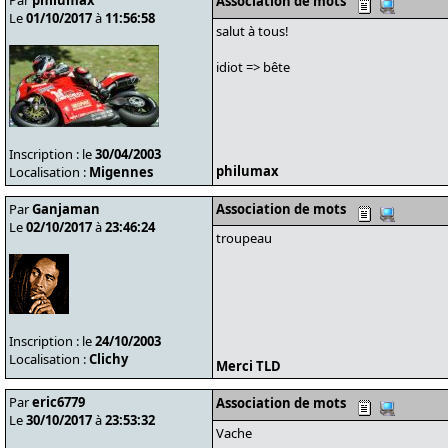
Par
philumax
Association de mots
Le
01/10/2017
à
11:56:58
salut à tous!
idiot => bête
Inscription : le
30/04/2003
philumax
Localisation :
Migennes
Par
Ganjaman
Association de mots
Le
02/10/2017
à
23:46:24
troupeau
Inscription : le
24/10/2003
Localisation :
Clichy
Merci TLD
Par
eric6779
Association de mots
Le
30/10/2017
à
23:53:32
Vache