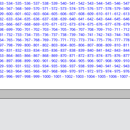
33
-
534
-
535
-
536
-
537
-
538
-
539
-
540
-
541
-
542
-
543
-
544
-
545
-
546
-
547
66
-
567
-
568
-
569
-
570
-
571
-
572
-
573
-
574
-
575
-
576
-
577
-
578
-
579
-
580
99
-
600
-
601
-
602
-
603
-
604
-
605
-
606
-
607
-
608
-
609
-
610
-
611
-
612
-
613
32
-
633
-
634
-
635
-
636
-
637
-
638
-
639
-
640
-
641
-
642
-
643
-
644
-
645
-
646
65
-
666
-
667
-
668
-
669
-
670
-
671
-
672
-
673
-
674
-
675
-
676
-
677
-
678
-
679
98
-
699
-
700
-
701
-
702
-
703
-
704
-
705
-
706
-
707
-
708
-
709
-
710
-
711
-
712
31
-
732
-
733
-
734
-
735
-
736
-
737
-
738
-
739
-
740
-
741
-
742
-
743
-
744
-
745
64
-
765
-
766
-
767
-
768
-
769
-
770
-
771
-
772
-
773
-
774
-
775
-
776
-
777
-
778
97
-
798
-
799
-
800
-
801
-
802
-
803
-
804
-
805
-
806
-
807
-
808
-
809
-
810
-
811
30
-
831
-
832
-
833
-
834
-
835
-
836
-
837
-
838
-
839
-
840
-
841
-
842
-
843
-
844
63
-
864
-
865
-
866
-
867
-
868
-
869
-
870
-
871
-
872
-
873
-
874
-
875
-
876
-
877
96
-
897
-
898
-
899
-
900
-
901
-
902
-
903
-
904
-
905
-
906
-
907
-
908
-
909
-
910
29
-
930
-
931
-
932
-
933
-
934
-
935
-
936
-
937
-
938
-
939
-
940
-
941
-
942
-
943
62
-
963
-
964
-
965
-
966
-
967
-
968
-
969
-
970
-
971
-
972
-
973
-
974
-
975
-
976
95
-
996
-
997
-
998
-
999
-
1000
-
1001
-
1002
-
1003
-
1004
-
1005
-
1006
-
1007