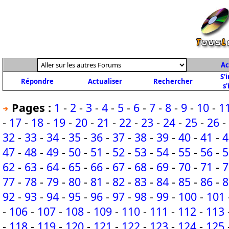
Ac
S'
Répondre
Actualiser
Rechercher
s'
Pages :
1
-
2
-
3
-
4
-
5
-
6
-
7
-
8
-
9
-
10
-
1
-
17
-
18
-
19
-
20
-
21
-
22
-
23
-
24
-
25
-
26
-
32
-
33
-
34
-
35
-
36
-
37
-
38
-
39
-
40
-
41
-
4
47
-
48
-
49
-
50
-
51
-
52
-
53
-
54
-
55
-
56
-
5
62
-
63
-
64
-
65
-
66
-
67
-
68
-
69
-
70
-
71
-
7
77
-
78
-
79
-
80
-
81
-
82
-
83
-
84
-
85
-
86
-
8
92
-
93
-
94
-
95
-
96
-
97
-
98
-
99
-
100
-
101
-
106
-
107
-
108
-
109
-
110
-
111
-
112
-
113
-
118
-
119
-
120
-
121
-
122
-
123
-
124
-
125