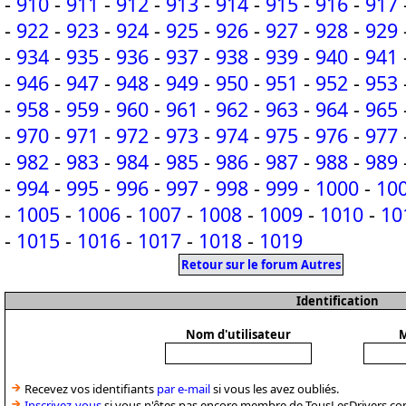
-
910
-
911
-
912
-
913
-
914
-
915
-
916
-
917
-
922
-
923
-
924
-
925
-
926
-
927
-
928
-
929
-
934
-
935
-
936
-
937
-
938
-
939
-
940
-
941
-
946
-
947
-
948
-
949
-
950
-
951
-
952
-
953
-
958
-
959
-
960
-
961
-
962
-
963
-
964
-
965
-
970
-
971
-
972
-
973
-
974
-
975
-
976
-
977
-
982
-
983
-
984
-
985
-
986
-
987
-
988
-
989
-
994
-
995
-
996
-
997
-
998
-
999
-
1000
-
10
-
1005
-
1006
-
1007
-
1008
-
1009
-
1010
-
10
-
1015
-
1016
-
1017
-
1018
-
1019
Retour sur le forum Autres
Identification
Nom d'utilisateur
M
Recevez vos identifiants
par e-mail
si vous les avez oubliés.
Inscrivez-vous
si vous n'êtes pas encore membre de TousLesDrivers.co