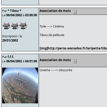
Par
* Tibou *
Association de mots
Le
06/04/2002
à
03:00:00
Toile ----> Cinéma
Tibou de pellicule
Inscription : le
29/01/2002
[img]http://perso.wanadoo.fr/laripette/tibo
Par
f.f.f.
Association de mots
Le
06/04/2002
à
04:01:00
cinema ------> obscurite