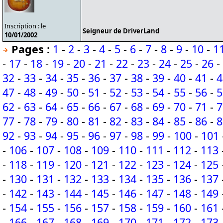
Inscription : le
Seigneur de DriverLand
10/01/2002
Pages :
1
-
2
-
3
-
4
-
5
-
6
-
7
-
8
-
9
-
10
-
1
-
17
-
18
-
19
-
20
-
21
-
22
-
23
-
24
-
25
-
26
-
32
-
33
-
34
-
35
-
36
-
37
-
38
-
39
-
40
-
41
-
4
47
-
48
-
49
-
50
-
51
-
52
-
53
-
54
-
55
-
56
-
5
62
-
63
-
64
-
65
-
66
-
67
-
68
-
69
-
70
-
71
-
7
77
-
78
-
79
-
80
-
81
-
82
-
83
-
84
-
85
-
86
-
8
92
-
93
-
94
-
95
-
96
-
97
-
98
-
99
-
100
-
101
-
106
-
107
-
108
-
109
-
110
-
111
-
112
-
113
-
118
-
119
-
120
-
121
-
122
-
123
-
124
-
125
-
130
-
131
-
132
-
133
-
134
-
135
-
136
-
137
-
142
-
143
-
144
-
145
-
146
-
147
-
148
-
149
-
154
-
155
-
156
-
157
-
158
-
159
-
160
-
161
-
166
-
167
-
168
-
169
-
170
-
171
-
172
-
173