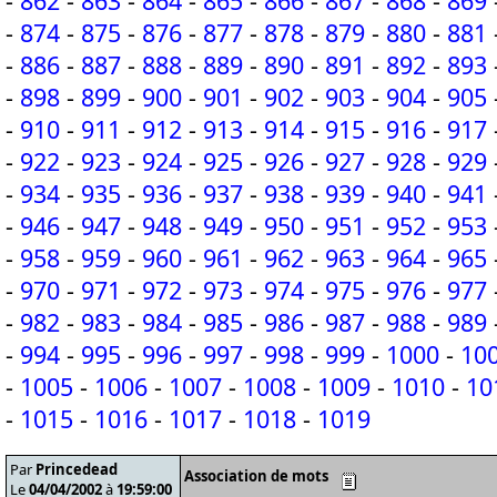
-
862
-
863
-
864
-
865
-
866
-
867
-
868
-
869
-
874
-
875
-
876
-
877
-
878
-
879
-
880
-
881
-
886
-
887
-
888
-
889
-
890
-
891
-
892
-
893
-
898
-
899
-
900
-
901
-
902
-
903
-
904
-
905
-
910
-
911
-
912
-
913
-
914
-
915
-
916
-
917
-
922
-
923
-
924
-
925
-
926
-
927
-
928
-
929
-
934
-
935
-
936
-
937
-
938
-
939
-
940
-
941
-
946
-
947
-
948
-
949
-
950
-
951
-
952
-
953
-
958
-
959
-
960
-
961
-
962
-
963
-
964
-
965
-
970
-
971
-
972
-
973
-
974
-
975
-
976
-
977
-
982
-
983
-
984
-
985
-
986
-
987
-
988
-
989
-
994
-
995
-
996
-
997
-
998
-
999
-
1000
-
10
-
1005
-
1006
-
1007
-
1008
-
1009
-
1010
-
10
-
1015
-
1016
-
1017
-
1018
-
1019
Par
Princedead
Association de mots
Le
04/04/2002
à
19:59:00